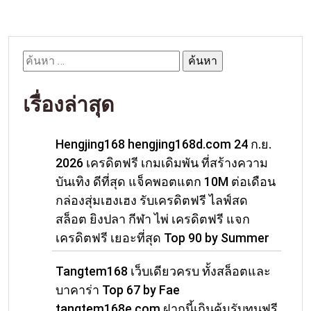
ค้นหา
สำหรับ:
เรื่องล่าสุด
Hengjing168 hengjing168d.com 24 ก.ย.
2026 เครดิตฟรี เกมเดิมพัน ที่สร้างความ
บันเทิง ดีที่สุด แจ็คพอตแตก 10M ต่อเดือน
กล่องสุ่มเฮงเฮง รับเครดิตฟรี ไลฟ์สด
สล็อต ยิงปลา กีฬา ไพ่ เครดิตฟรี แจก
เครดิตฟรี เยอะที่สุด Top 90 by Summer
Tangtem168 เว็บเดียวครบ ทั้งสล็อตและ
บาคาร่า Top 67 by Fae
tangtem168e.com ฝากนี้เกินคุ้มรับทุนฟรี