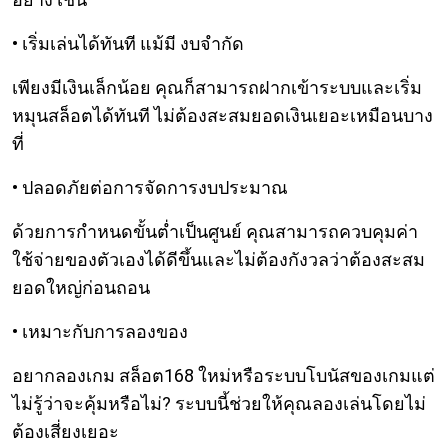
• เริ่มเล่นได้ทันที แม้มี งบจำกัด
เพียงมีเงินเล็กน้อย คุณก็สามารถฝากเข้าระบบและเริ่ม
หมุนสล็อตได้ทันที ไม่ต้องสะสมยอดเงินเยอะเหมือนบาง
ที่
• ปลอดภัยต่อการจัดการงบประมาณ
ด้วยการกำหนดขั้นต่ำเป็นศูนย์ คุณสามารถควบคุมค่า
ใช้จ่ายของตัวเองได้ดีขึ้นและไม่ต้องกังวลว่าต้องสะสม
ยอดใหญ่ก่อนถอน
• เหมาะกับการลองของ
อยากลองเกม สล็อต168 ใหม่หรือระบบโบนัสของเกมแต่
ไม่รู้ว่าจะคุ้มหรือไม่? ระบบนี้ช่วยให้คุณลองเล่นโดยไม่
ต้องเสี่ยงเยอะ