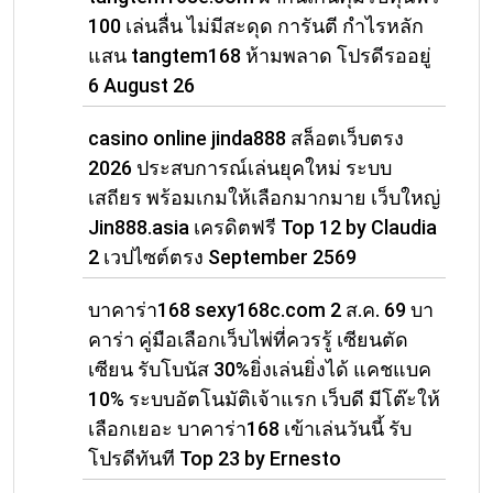
100 เล่นลื่น ไม่มีสะดุด การันตี กำไรหลัก
แสน tangtem168 ห้ามพลาด โปรดีรออยู่
6 August 26
casino online jinda888 สล็อตเว็บตรง
2026 ประสบการณ์เล่นยุคใหม่ ระบบ
เสถียร พร้อมเกมให้เลือกมากมาย เว็บใหญ่
Jin888.asia เครดิตฟรี Top 12 by Claudia
2 เวปไซต์ตรง September 2569
บาคาร่า168 sexy168c.com 2 ส.ค. 69 บา
คาร่า คู่มือเลือกเว็บไพ่ที่ควรรู้ เซียนตัด
เซียน รับโบนัส 30%ยิ่งเล่นยิ่งได้ แคชแบค
10% ระบบอัตโนมัติเจ้าแรก เว็บดี มีโต๊ะให้
เลือกเยอะ บาคาร่า168 เข้าเล่นวันนี้ รับ
โปรดีทันที Top 23 by Ernesto