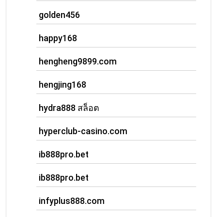
golden456
happy168
hengheng9899.com
hengjing168
hydra888 สล็อต
hyperclub-casino.com
ib888pro.bet
ib888pro.bet
infyplus888.com