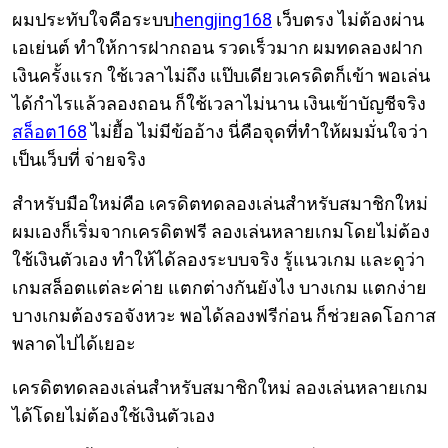
ผมประทับใจคือระบบ
hengjing168
เว็บตรง ไม่ต้องผ่าน
เอเย่นต์ ทำให้การฝากถอน รวดเร็วมาก ผมทดลองฝาก
เงินครั้งแรก ใช้เวลาไม่ถึง แป๊บเดียวเครดิตก็เข้า พอเล่น
ได้กำไรแล้วลองถอน ก็ใช้เวลาไม่นาน เงินเข้าบัญชีจริง
สล็อต168
ไม่ยื้อ ไม่มีข้ออ้าง นี่คือจุดที่ทำให้ผมมั่นใจว่า
เป็นเว็บที่ จ่ายจริง
สำหรับมือใหม่คือ เครดิตทดลองเล่นสำหรับสมาชิกใหม่
ผมเองก็เริ่มจากเครดิตฟรี ลองเล่นหลายเกมโดยไม่ต้อง
ใช้เงินตัวเอง ทำให้ได้ลองระบบจริง รู้แนวเกม และดูว่า
เกมสล็อตแต่ละค่าย แตกต่างกันยังไง บางเกม แตกง่าย
บางเกมต้องรอจังหวะ พอได้ลองฟรีก่อน ก็ช่วยลดโอกาส
พลาดไปได้เยอะ
เครดิตทดลองเล่นสำหรับสมาชิกใหม่ ลองเล่นหลายเกม
ได้โดยไม่ต้องใช้เงินตัวเอง