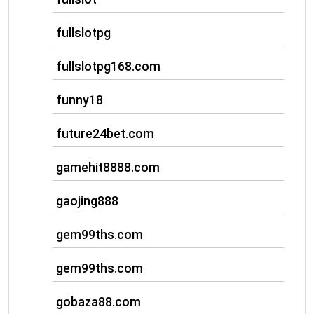
fullslotpg
fullslotpg168.com
funny18
future24bet.com
gamehit8888.com
gaojing888
gem99ths.com
gem99ths.com
gobaza88.com