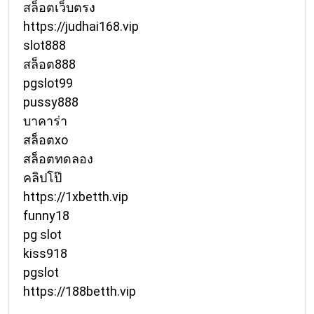
สล็อตเว็บตรง
https://judhai168.vip
slot888
สล็อต888
pgslot99
pussy888
บาคาร่า
สล็อตxo
สล็อตทดลอง
คลิปโป๊
https://1xbetth.vip
funny18
pg slot
kiss918
pgslot
https://188betth.vip