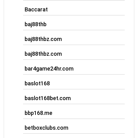
Baccarat
baj88thb
baj88thbz.com
baj88thbz.com
bar4game24hr.com
baslot168
baslot168bet.com
bbp168.me
betboxclubs.com