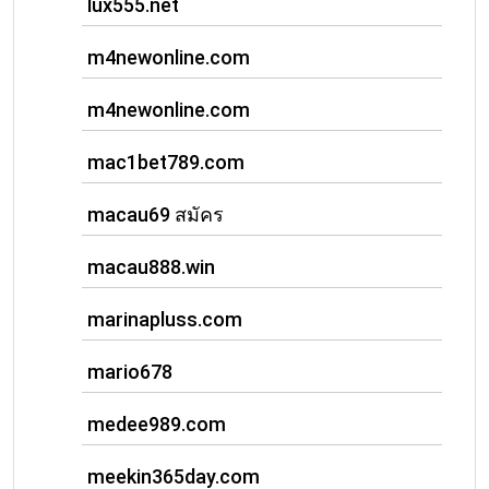
lux555.net
m4newonline.com
m4newonline.com
mac1bet789.com
macau69 สมัคร
macau888.win
marinapluss.com
mario678
medee989.com
meekin365day.com