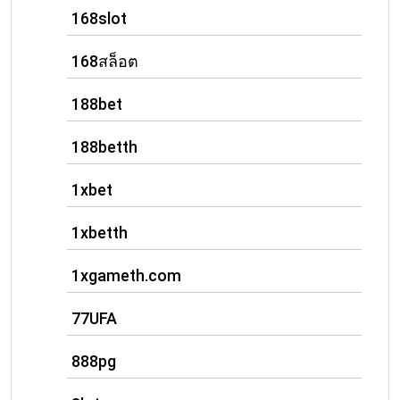
168slot
168สล็อต
188bet
188betth
1xbet
1xbetth
1xgameth.com
77UFA
888pg