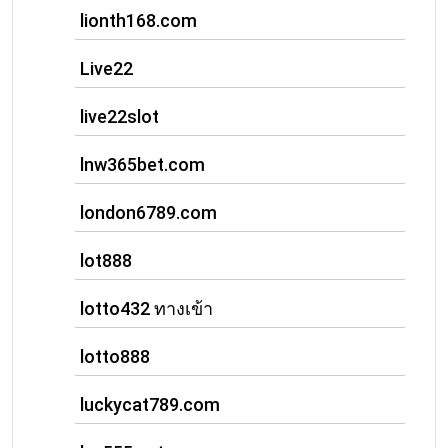
lionth168.com
Live22
live22slot
lnw365bet.com
london6789.com
lot888
lotto432 ทางเข้า
lotto888
luckycat789.com