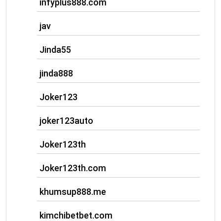
infyplus888.com
jav
Jinda55
jinda888
Joker123
joker123auto
Joker123th
Joker123th.com
khumsup888.me
kimchibetbet.com