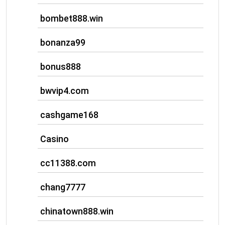
bombet888.win
bonanza99
bonus888
bwvip4.com
cashgame168
Casino
cc11388.com
chang7777
chinatown888.win