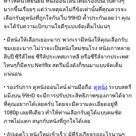
ทำให้คนไทยนิยม หนังออนไลน์ เต็มเรื่องบนเว็บต่างๆ
มากขึ้นเรื่อยๆ แต่ว่าเหตุผลไม่กี่ข้อเท่านั้นที่คุณควรจะ
เลือกรับดูหนังที่ถูกใจกับเว็บ 99HD ค้ำประกันเลยว่า คุณ
จะได้รับความเบิกบานใจดีๆแบบจัดเต็มไปแน่ๆ
• มีหนังให้เลือกเยอะมาก: พวกเรามีหนังให้คุณเลือกรับ
ชมเยอะมาก ไม่ว่าจะเป็นหนังใหม่ชนโรง หนังเก่าหลาย
สิบปี ซีรีส์ไทย ซีรีส์ประเทศเกาหลี หรือซีรีส์จากประเทศ
ไหนๆก็มีครบ Netflix สตรีมมิ่งดังก็ขนมาแบบจัดเต็ม
แน่นอน
• รองรับการ ดูหนังออนไลน์ ผ่านมือถือ:
ดูหนัง
ระบบสตรี
มมิ่งบน 99HD จะมีการปรับประสิทธิภาพของภาพได้จาก
ที่คุณอยากได้เลยครับ โดยจะมีความละเอียดอยู่ที่
1080p เลยทีเดียว ทำให้ท่านเลือกรับดูได้แบบคมชัด
ภาพไม่แตก สนุกกับหนังที่ถูกใจได้เลย
• อัปเดตไว หนังใหม่เข้าเร็ว: ผู้ที่รังเกียจรออะไรนานๆ