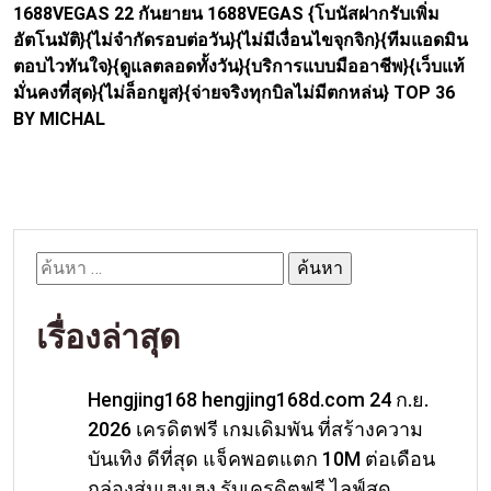
1688VEGAS 22 กันยายน 1688VEGAS {โบนัสฝากรับเพิ่ม
อัตโนมัติ}{ไม่จำกัดรอบต่อวัน}{ไม่มีเงื่อนไขจุกจิก}{ทีมแอดมิน
ตอบไวทันใจ}{ดูแลตลอดทั้งวัน}{บริการแบบมืออาชีพ}{เว็บแท้
มั่นคงที่สุด}{ไม่ล็อกยูส}{จ่ายจริงทุกบิลไม่มีตกหล่น} TOP 36
BY MICHAL
ค้นหา
สำหรับ:
เรื่องล่าสุด
Hengjing168 hengjing168d.com 24 ก.ย.
2026 เครดิตฟรี เกมเดิมพัน ที่สร้างความ
บันเทิง ดีที่สุด แจ็คพอตแตก 10M ต่อเดือน
กล่องสุ่มเฮงเฮง รับเครดิตฟรี ไลฟ์สด