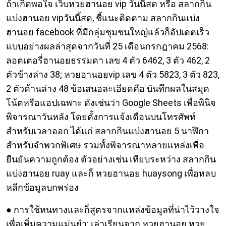
ถ้าเกิดพอใจ เว็บหวยฮานอย vip วันนี้สด หรือ สลากกิน
แบ่งฮานอย vipวันนี้สด, ชี้แนะติดตาม สลากกินแบ่ง
ฮานอย facebook ที่มีกลุ่มชุมชนใหญ่แล้วก็อัปเดตเร็ว
แบบอย่างผลล่าสุดจากวันที่ 25 เดือนกรกฎาคม 2568:
ลอตเตอรี่ฮานอยธรรมดา เลข 4 ตัว 6462, 3 ตัว 462, 2
ตัวข้างล่าง 38; หวยฮานอยvip เลข 4 ตัว 5823, 3 ตัว 823,
2 ตัวด้านล่าง 48 ข้อเสนอละเอียดคือ บันทึกผลในสมุด
โน้ตหรือแอปเฉพาะ ดังเช่นว่า Google Sheets เพื่อพินิจ
พิจารณาวันหลัง โดยตั้งการแจ้งเตือนบนโทรศัพท์
สำหรับเวลาออก ได้แก่ สลากกินแบ่งฮานอย 5 นาฬิกา
สำหรับจำพวกพิเศษ รวมทั้งพิจารณาหลายแหล่งเพื่อ
ยืนยันความถูกต้อง ตัวอย่างเช่น เทียบระหว่าง สลากกิน
แบ่งฮานอย ruay และก็ หวยฮานอย huaysong เพื่อหลบ
หลีกข้อมูลบกพร่อง
● การใช้หนทางและก็สูตรจากแหล่งข้อมูลที่น่าไว้วางใจ
เพื่อเพิ่มความแม่นยำ: เล่าเรียนจาก หวยฮานอย หวย