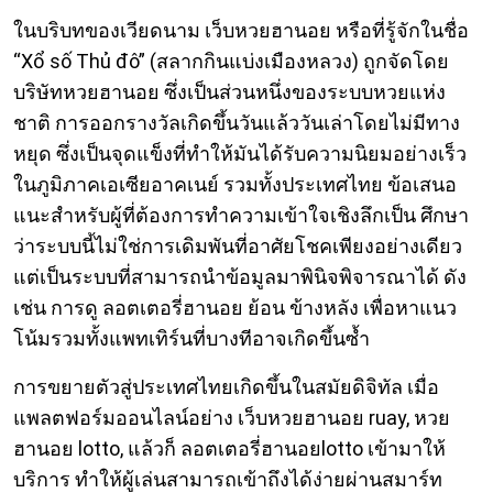
ในบริบทของเวียดนาม เว็บหวยฮานอย หรือที่รู้จักในชื่อ
“Xổ số Thủ đô” (สลากกินแบ่งเมืองหลวง) ถูกจัดโดย
บริษัทหวยฮานอย ซึ่งเป็นส่วนหนึ่งของระบบหวยแห่ง
ชาติ การออกรางวัลเกิดขึ้นวันแล้ววันเล่าโดยไม่มีทาง
หยุด ซึ่งเป็นจุดแข็งที่ทำให้มันได้รับความนิยมอย่างเร็ว
ในภูมิภาคเอเซียอาคเนย์ รวมทั้งประเทศไทย ข้อเสนอ
แนะสำหรับผู้ที่ต้องการทำความเข้าใจเชิงลึกเป็น ศึกษา
ว่าระบบนี้ไม่ใช่การเดิมพันที่อาศัยโชคเพียงอย่างเดียว
แต่เป็นระบบที่สามารถนำข้อมูลมาพินิจพิจารณาได้ ดัง
เช่น การดู ลอตเตอรี่ฮานอย ย้อน ข้างหลัง เพื่อหาแนว
โน้มรวมทั้งแพทเทิร์นที่บางทีอาจเกิดขึ้นซ้ำ
การขยายตัวสู่ประเทศไทยเกิดขึ้นในสมัยดิจิทัล เมื่อ
แพลตฟอร์มออนไลน์อย่าง เว็บหวยฮานอย ruay, หวย
ฮานอย lotto, แล้วก็ ลอตเตอรี่ฮานอยlotto เข้ามาให้
บริการ ทำให้ผู้เล่นสามารถเข้าถึงได้ง่ายผ่านสมาร์ท