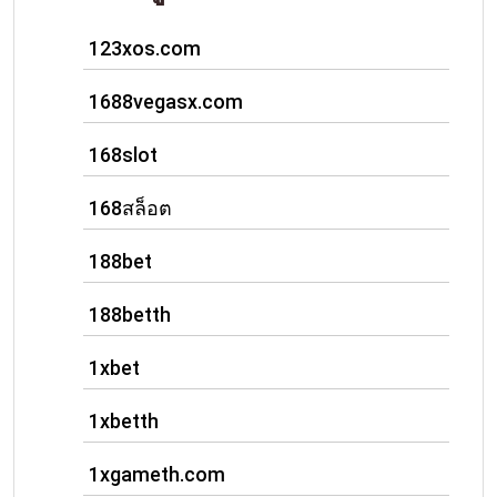
123xos.com
1688vegasx.com
168slot
168สล็อต
188bet
188betth
1xbet
1xbetth
1xgameth.com