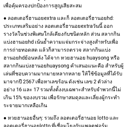
เพื่อคุ้มครองปกป้องการสูญเสียสะสม
● ลอตเตอรี่ฮานอยextra และก็ ลอตเตอรี่ฮานอยhd:
ประเภทเสริมอย่าง ลอตเตอรี่ฮานอยextraวันนี้ ออก
รางวัลในช่วงพิเศษใกล้เคียงกับชนิดหลัก ส่วน สลากกิน
แบ่งฮานอยhd เน้นย้ำความแจ่มกระจ่างสูงสำหรับเพื่อ
การถ่ายทอดสด แล้วก็สามารถตรวจ สลากกินแบ่ง
ฮานอยhdย้อนหลัง ได้จาก หวยฮานอย huaysong หรือ
สลากกินแบ่งฮานอยhuaysong คำเสนอแนะคือ สำหรับผู้
เล่นที่ชอบความมากมายหลากหลาย ให้ใช้ข้อมูลที่ได้รับ
มาจากปี 2567 เพื่อหาเลขร้อน ดังเช่น เลข 2 ตัวล่าง
อย่าง 16 และ 17 รวมทั้งตั้งงบเฉพาะสำหรับจำพวกนี้ไม่
เกิน 15% ของงบรวม เพื่อรักษาสมดุลและเลี่ยงผู้กระทำ
ระจายมากเหลือเกิน
● หวยฮานอยอื่นๆ: รวมถึง ลอตเตอรี่ฮานอย lotto และ
ลอตเตอรี่ฮานอยlotto ที่เชื่อมโยงกับแพลตฟอร์ม