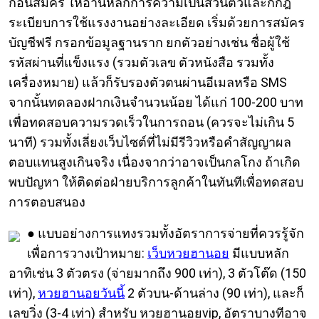
ก่อนสมัคร ให้อ่านหลักการความเป็นส่วนตัวและก็กฎ
ระเบียบการใช้แรงงานอย่างละเอียด เริ่มด้วยการสมัคร
บัญชีฟรี กรอกข้อมูลฐานราก ยกตัวอย่างเช่น ชื่อผู้ใช้
รหัสผ่านที่แข็งแรง (รวมตัวเลข ตัวหนังสือ รวมทั้ง
เครื่องหมาย) แล้วก็รับรองตัวตนผ่านอีเมลหรือ SMS
จากนั้นทดลองฝากเงินจำนวนน้อย ได้แก่ 100-200 บาท
เพื่อทดสอบความรวดเร็วในการถอน (ควรจะไม่เกิน 5
นาที) รวมทั้งเลี่ยงเว็บไซต์ที่ไม่มีรีวิวหรือคำสัญญาผล
ตอบแทนสูงเกินจริง เนื่องจากว่าอาจเป็นกลโกง ถ้าเกิด
พบปัญหา ให้ติดต่อฝ่ายบริการลูกค้าในทันทีเพื่อทดสอบ
การตอบสนอง
● แบบอย่างการแทงรวมทั้งอัตราการจ่ายที่ควรรู้จัก
เพื่อการวางเป้าหมาย:
เว็บหวยฮานอย
มีแบบหลัก
อาทิเช่น 3 ตัวตรง (จ่ายมากถึง 900 เท่า), 3 ตัวโต๊ด (150
เท่า),
หวยฮานอยวันนี้
2 ตัวบน-ด้านล่าง (90 เท่า), และก็
เลขวิ่ง (3-4 เท่า) สำหรับ หวยฮานอยvip, อัตราบางทีอาจ