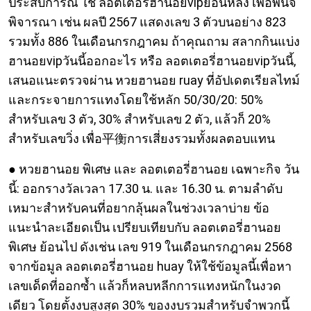
ประสบการณ์ ใช้ ลอตเตอรี่ฮานอยvipย้อนหลัง เพื่อพินิจ
พิจารณา เช่น ผลปี 2567 แสดงเลข 3 ตัวบนอย่าง 823
รวมทั้ง 886 ในเดือนกรกฎาคม ถ้าคุณถาม สลากกินแบ่ง
ฮานอยvipวันนี้ออกอะไร หรือ ลอตเตอรี่ฮานอยvipวันนี้,
เสนอแนะตรวจผ่าน หวยฮานอย ruay ที่อัปเดตเรียลไทม์
และกระจายการแทงโดยใช้หลัก 50/30/20: 50%
สำหรับเลข 3 ตัว, 30% สำหรับเลข 2 ตัว, แล้วก็ 20%
สำหรับเลขวิ่ง เพื่อ平衡การเสี่ยงรวมทั้งผลตอบแทน
● หวยฮานอย พิเศษ และ ลอตเตอรี่ฮานอย เฉพาะกิจ วัน
นี้: ออกรางวัลเวลา 17.30 น. และ 16.30 น. ตามลำดับ
เหมาะสำหรับคนที่อยากลุ้นผลในช่วงเวลาบ่าย ข้อ
แนะนำละเอียดเป็น เปรียบเทียบกับ ลอตเตอรี่ฮานอย
พิเศษ ย้อนไป ดังเช่น เลข 919 ในเดือนกรกฎาคม 2568
จากข้อมูล ลอตเตอรี่ฮานอย huay ให้ใช้ข้อมูลนี้เพื่อหา
เลขเด็ดที่ออกซ้ำ แล้วก็หลบหลีกการแทงหนักในงวด
เดียว โดยตั้งงบสูงสุด 30% ของงบรวมสำหรับจำพวกนี้