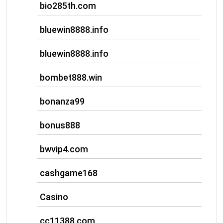
bio285th.com
bluewin8888.info
bluewin8888.info
bombet888.win
bonanza99
bonus888
bwvip4.com
cashgame168
Casino
cc11388.com