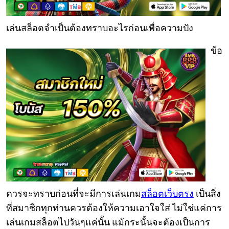
เล่นสล็อตจำเป็นต้องทราบอะไรก่อนเพื่อความปัง
ข้อ
ควรจะทราบก่อนที่จะมีการเล่นเกม
สล็อตเว็บตรง
เป็นสิ่ง
ที่สมาชิกทุกท่านควรต้องให้ความเอาใจใส่ ไม่ใช่แค่การ
เล่นเกมสล็อตไปวันๆแค่นั้น แม้กระนั้นจะต้องเป็นการ