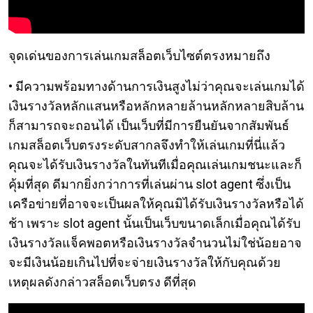
จุดเด่นของการเล่นเกมสล็อตเว็บไซต์ตรงหมายถึง
• มีความพร้อมทางด้านการเงินสูงไม่ว่าคุณจะเล่นเกมได้
เงินรางวัลหลักแสนหรือหลักหลายล้านหลักหลายสิบล้าน
ก็สามารถจะถอนได้ เป็นเว็บที่มีการยืนยันจากสัมพันธ์
เกมสล็อตเว็บตรงระดับสากลจึงทำให้เล่นเกมที่นี่แล้ว
คุณจะได้รับเงินรางวัลในทันทีเมื่อคุณเล่นเกมชนะและก็
คุ้มที่สุด ดีมากยิ่งกว่าการที่เล่นผ่าน slot agent ซึ่งเป็น
เครือข่ายที่อาจจะเป็นผลให้คุณมิได้รับเงินรางวัลหรือได้
ช้า เพราะ slot agent นั้นเป็นเว็บขนาดเล็กเมื่อคุณได้รับ
เงินรางวัลแจ็คพอตหรือเงินรางวัลจำนวนไม่ใช่น้อยอาจ
จะมีเงินน้อยเกินไปที่จะจ่ายเงินรางวัลให้กับคุณด้วย
เหตุผลดังกล่าวสล็อตเว็บตรง ดีที่สุด