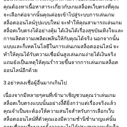
คุณต้องหาเนื้อหาสาระเกี่ยวกับเกมสล็อตเว็บตรงที่คุณ
จะเลือกต่อจากนั้นคุณค่อยเข้าไปสู่ระบบการเล่นเกม
สล็อตออนไลน์รูปแบบใหม่ จะทำให้คุณสามารถเล่นเกม
สล็อตเว็บตรงได้อย่างคุ้ม ได้เงินได้เรื่องสุขบันเทิงใจและ
การผลิตความเพลิดเพลินให้กับคุณได้จริง นอกจากนั้น
แบบและก็เทคโนโลยีในการเล่นเกมสล็อตออนไลน์ จะ
ทำให้คุณได้รับความเชื่อมั่นสูงเล่นเกมง่ายได้เงินจริง
แถมยังเป็นเหตุให้คุณร่ำรวยขึ้นจากการเล่นเกมสล็อต
ออนไลน์อีกด้วย
3.อย่าหลงเชื่อผู้อื่นมากเกินไป
เนื่องจากมีหลายๆคนที่เข้ามาเชิญชวนคุณว่าเล่นเกม
สล็อตเว็บตรงแบบนั้นอย่างงี้ดียิ่งกว่าแต่เรื่องจริงแล้ว
คุณจำเป็นจะต้องให้ความสนใจสำหรับการเลือกเว็บ
สล็อตออนไลน์ที่ตัวคุณเองมีความชำนิชำนาญแค่นั้น
การเชื่อคนอื่นบางครั้งอาจจะไม่ได้ประสบความสำเร็จ