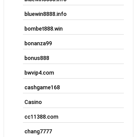
bluewin8888.info
bombet888.win
bonanza99
bonus888
bwvip4.com
cashgame168
Casino
cc11388.com
chang7777