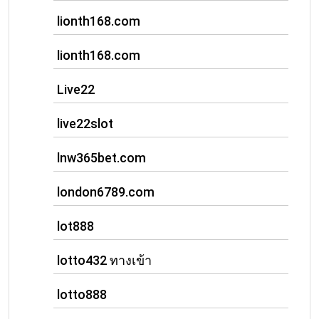
lionth168.com
lionth168.com
Live22
live22slot
lnw365bet.com
london6789.com
lot888
lotto432 ทางเข้า
lotto888