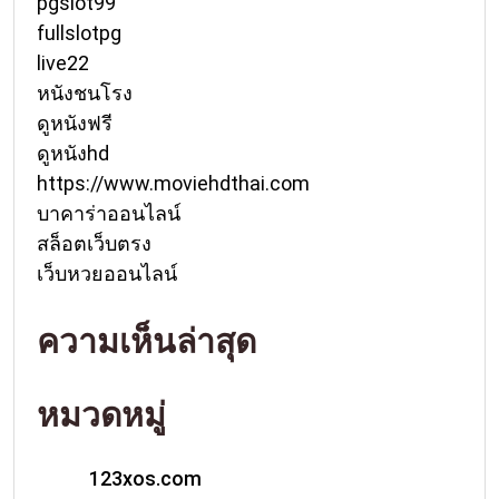
pgslot99
fullslotpg
live22
หนังชนโรง
ดูหนังฟรี
ดูหนังhd
https://www.moviehdthai.com
บาคาร่าออนไลน์
สล็อตเว็บตรง
เว็บหวยออนไลน์
ความเห็นล่าสุด
หมวดหมู่
123xos.com