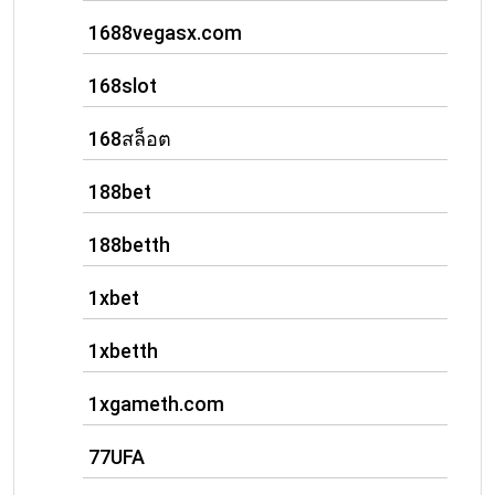
1688vegasx.com
168slot
168สล็อต
188bet
188betth
1xbet
1xbetth
1xgameth.com
77UFA