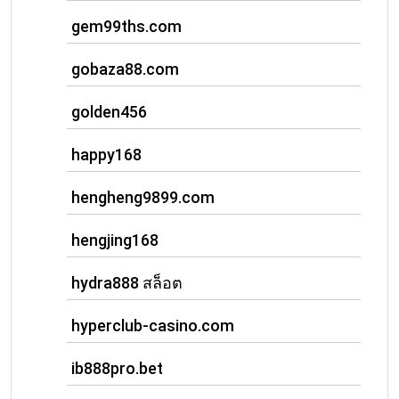
gem99ths.com
gobaza88.com
golden456
happy168
hengheng9899.com
hengjing168
hydra888 สล็อต
hyperclub-casino.com
ib888pro.bet