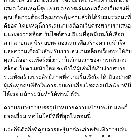
เสมอ โดยเหตุนี้รูปแบบของการเล่นเกมสล็อตเว็บตรงที่
คุณเลือกจะต้องมีคุณภาพคุ้มค่าแล้วก็ได้รับสมรรถนะที่
ดียอด โดยเหตุนี้การเล่นเกมสล็อตเว็บตรงพวกเราเสนอ
แนะเลยว่าสล็อตเว็บไซต์ตรงเยี่ยมที่สุดมีเกมให้เลือก
มากมายและมีระบบทดลองเล่น เพื่อสร้างความมั่นใจ
และความเชื่อมั่นสำหรับการเล่นเกมสล็อตเว็บตรงให้กับ
คุณได้อย่างแท้จริงยิ่งกว่านั้นลักษณะของการเล่นเกม
สล็อตเว็บตรงสมัยใหม่ จะทำให้ผู้เล่นได้เงินง่ายสบาย
รวมทั้งสร้างประสิทธิภาพที่ความรื่นเริงใจได้เป็นอย่างดี
ผู้เล่นทุกคนที่รักในการเล่นเกมเสี่ยงโชคออนไลน์ มาที่นี่
ได้เลย แม้กระนั้นทำให้ท่านได้รับ
ความสบายการบรรลุเป้าหมายความเบิกบานใจ และก็
ยอดเยี่ยมเทคโนโลยีที่ดีที่สุดในตอนนี้
และก็นี่คือสิ่งที่คุณควรจะรู้มาก่อนสำหรับเพื่อการเล่น