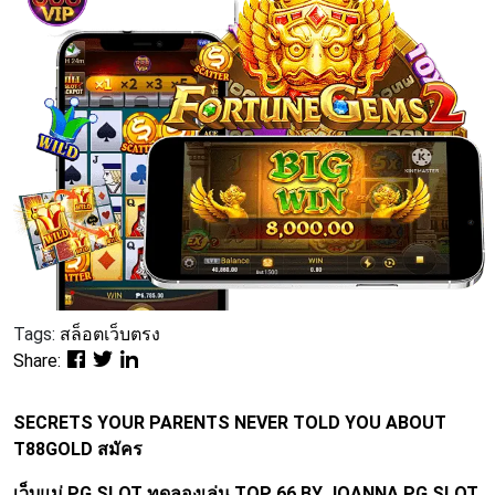
Tags:
สล็อตเว็บตรง
Share:
SECRETS YOUR PARENTS NEVER TOLD YOU ABOUT
T88GOLD สมัคร
เว็บแม่ PG SLOT ทดลองเล่น TOP 66 BY JOANNA PG SLOT