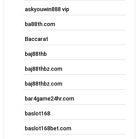
askyouwin888 vip
ba88th.com
Baccarat
baj88thb
baj88thbz.com
baj88thbz.com
bar4game24hr.com
baslot168
baslot168bet.com