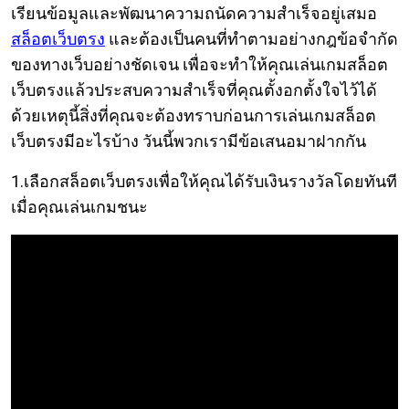
เรียนข้อมูลและพัฒนาความถนัดความสำเร็จอยู่เสมอ
สล็อตเว็บตรง
และต้องเป็นคนที่ทำตามอย่างกฎข้อจำกัด
ของทางเว็บอย่างชัดเจน เพื่อจะทำให้คุณเล่นเกมสล็อต
เว็บตรงแล้วประสบความสำเร็จที่คุณตั้งอกตั้งใจไว้ได้
ด้วยเหตุนี้สิ่งที่คุณจะต้องทราบก่อนการเล่นเกมสล็อต
เว็บตรงมีอะไรบ้าง วันนี้พวกเรามีข้อเสนอมาฝากกัน
1.เลือกสล็อตเว็บตรงเพื่อให้คุณได้รับเงินรางวัลโดยทันที
เมื่อคุณเล่นเกมชนะ