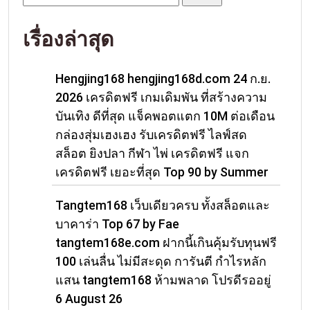
สำหรับ:
เรื่องล่าสุด
Hengjing168 hengjing168d.com 24 ก.ย.
2026 เครดิตฟรี เกมเดิมพัน ที่สร้างความ
บันเทิง ดีที่สุด แจ็คพอตแตก 10M ต่อเดือน
กล่องสุ่มเฮงเฮง รับเครดิตฟรี ไลฟ์สด
สล็อต ยิงปลา กีฬา ไพ่ เครดิตฟรี แจก
เครดิตฟรี เยอะที่สุด Top 90 by Summer
Tangtem168 เว็บเดียวครบ ทั้งสล็อตและ
บาคาร่า Top 67 by Fae
tangtem168e.com ฝากนี้เกินคุ้มรับทุนฟรี
100 เล่นลื่น ไม่มีสะดุด การันตี กำไรหลัก
แสน tangtem168 ห้ามพลาด โปรดีรออยู่
6 August 26