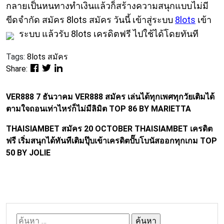
กลายเป็นหนทางทำเงินแล้วก็สร้างความสนุกแบบไม่มี
ขีดจำกัด สมัคร 8lots สมัคร วันนี้ เข้าสู่ระบบ
8lots
เข้า
ระบบ แล้วรับ 8lots เครดิตฟรี ไปใช้ได้โดยทันที
Tags:
8lots สมัคร
Share:
VER888 7 ธันวาคม VER888 สมัคร เล่นได้ทุกเพศทุกวัยเติมได้
ตามใจถอนเท่าไหร่ก็ไม่มีลิมิต TOP 86 BY MARIETTA
THAISIAMBET สมัคร 20 OCTOBER THAISIAMBET เครดิต
ฟรี เริ่มสนุกได้ทันทีเติมปุ๊บเข้าเครดิตปั๊บโบนัสออกทุกเกม TOP
50 BY JOLIE
ค้นหา