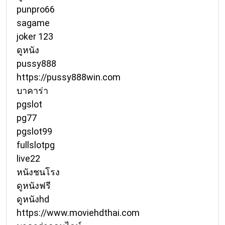
punpro66
sagame
joker 123
ดูหนัง
pussy888
https://pussy888win.com
บาคาร่า
pgslot
pg77
pgslot99
fullslotpg
live22
หนังชนโรง
ดูหนังฟรี
ดูหนังhd
https://www.moviehdthai.com