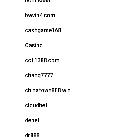
bonus888
bwvip4.com
cashgame168
Casino
cc11388.com
chang7777
chinatown888.win
cloudbet
debet
dr888