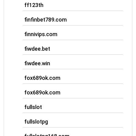
ff123th
finfinbet789.com
finnivips.com
fiwdee.bet
fiwdee.win
fox689ok.com
fox689ok.com
fullslot
fullslotpg