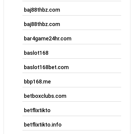
baj88thbz.com
baj88thbz.com
bar4game24hr.com
baslot168
baslot168bet.com
bbp168.me
betboxclubs.com
betflixtikto
betflixtikto.info