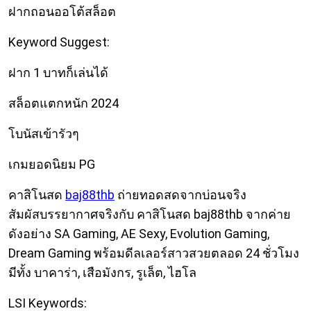
ฝากถอนออโต้สล็อต
Keyword Suggest:
ฝาก 1 บาทก็เล่นได้
สล็อตแตกหนัก 2024
โบนัสเข้ารัวๆ
เกมยอดนิยม PG
คาสิโนสด
baj88thb
ถ่ายทอดสดจากบ่อนจริง
สัมผัสบรรยากาศจริงกับ คาสิโนสด baj88thb จากค่าย
ดังอย่าง SA Gaming, AE Sexy, Evolution Gaming,
Dream Gaming พร้อมดีลเลอร์สาวสวยตลอด 24 ชั่วโมง
มีทั้ง บาคาร่า, เสือมังกร, รูเล็ต, ไฮโล
LSI Keywords: