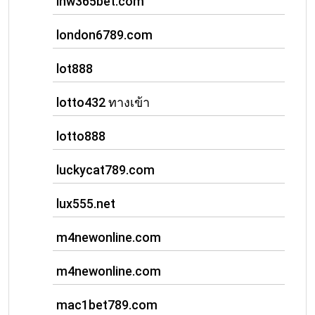
lnw365bet.com
london6789.com
lot888
lotto432 ทางเข้า
lotto888
luckycat789.com
lux555.net
m4newonline.com
m4newonline.com
mac1bet789.com