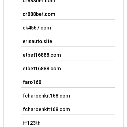
dr888bet.com
dr888bet.com
ek4567.com
erisauto.site
etbet16888.com
etbet16888.com
faro168
fcharoenkit168.com
fcharoenkit168.com
ff123th