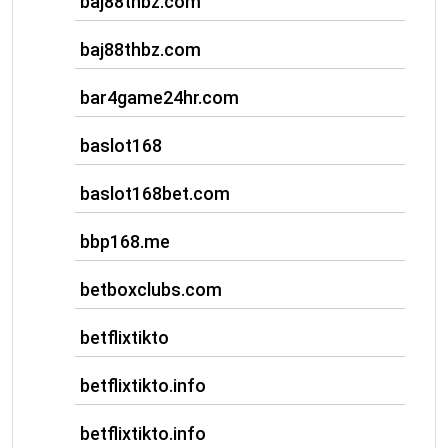
baj88thbz.com
baj88thbz.com
bar4game24hr.com
baslot168
baslot168bet.com
bbp168.me
betboxclubs.com
betflixtikto
betflixtikto.info
betflixtikto.info