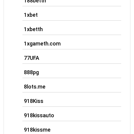
188betth
1xbet
1xbetth
1xgameth.com
77UFA
888pg
8lots.me
918Kiss
918kissauto
918kissme