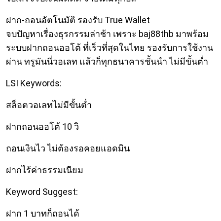
ฝาก-ถอนอัตโนมัติ รองรับ True Wallet
จบปัญหาเรื่องธุรกรรมล่าช้า เพราะ baj88thb มาพร้อม
ระบบฝากถอนออโต้ ที่เร็วที่สุดในไทย รองรับการใช้งาน
ผ่าน ทรูมันนี่วอเลท แล้วก็ทุกธนาคารชั้นนำ ไม่มีขั้นต่ำ
LSI Keywords:
สล็อตวอเลทไม่มีขั้นต่ำ
ฝากถอนออโต้ 10 วิ
ถอนเงินไว ไม่ต้องรอคอยแอดมิน
ฝากไร้ค่าธรรมเนียม
Keyword Suggest:
ฝาก 1 บาทก็ถอนได้