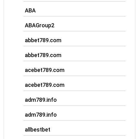
ABA
ABAGroup2
abbet789.com
abbet789.com
acebet789.com
acebet789.com
adm789.info
adm789.info
allbestbet