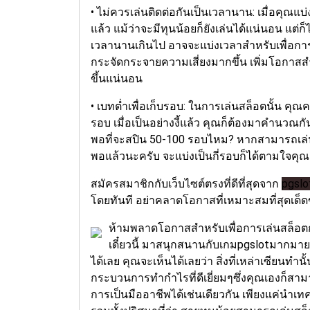
• ไม่ควรเล่นติดต่อกันเป็นเวลานาน: เมื่อคุณแบ
แล้ว แม้ว่าจะมีทุนน้อยก็ยังเล่นได้แน่นอน แต่ก
เวลานานเกินไป อาจจะแบ่งเวลาสำหรับเพื่อการเ
กระจัดกระจายความเสี่ยงมากขึ้น เพิ่มโอกา
ขึ้นแน่นอน
• เบทต่ำเพื่อเก็บรอบ: ในการเล่นสล็อตนั้น คุณ
รอบ เมื่อเป็นอย่างงี้แล้ว คุณก็ต้องมาคำนวณก
พอที่จะสปิน 50-100 รอบไหม? หากสามารถเล่นP
พอแล้วนะครับ จะแบ่งเป็นกี่รอบก็ได้ตามใจคุ
สมัครสมาชิกกับเว็บไซต์ตรงที่ดีที่สุดจาก
pgslo
โดยทันที อย่าคลาดโอกาสที่เหมาะสมที่สุดเด็
ห้ามพลาดโอกาสสำหรับเพื่อการเล่นสล็อตกับเว
เดี๋ยวนี้ มาสนุกสนานกับเกมpgslotมากมายจา
ได้เลย คุณจะเห็นได้เลยว่า สิ่งที่เหล่าเซียนทำนั
กระบวนการทำกำไรที่ดีเยี่ยมๆซึ่งคุณเองก็สาม
การเป็นมืออาชีพได้เช่นเดียวกัน เพียงแค่นำเทค