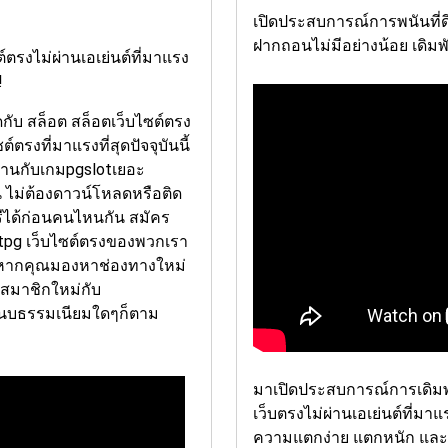
เปิดประสบการณ์การพนันที่ดีเย
ฝากถอนไม่มีอย่างน้อย เดิม
์ตรงไม่ผ่านเอเย่นต์ที่มาแรง
!
กับ สล็อต สล็อตเว็บไซต์ตรง
์ตรงที่มาแรงที่สุดปัจจุบันนี้
นานกับเกมpgslotเยอะ
ัน ไม่ต้องดาวน์โหลดหรือติด
ฟรีได้ก่อนคนไหนกัน สมัคร
lotpg เว็บไซต์ตรงของพวกเรา
้าหากคุณมองหาช่องทางใหม่
็นสมาชิกใหม่กับ
่าขนบธรรมเนียมใดๆก็ตาม
มาเปิดประสบการณ์การเดิมพันที
เว็บตรงไม่ผ่านเอเย่นต์ที่มาแ
ความแตกง่าย แตกหนัก และก็แ