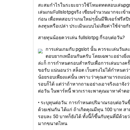
สะสมกำไรในระยะยาวใช้โหมดทดสอบเล่นpgslo
เล่นเกมFullslotpgจริง เซียนจำนวนมากจะเข
ก่อน เพื่อทดสอบว่าเกมใหม่ๆนั้นมีฟีเจอร์ฟรีสปิ
ลงทุนหรือเปล่า ประเมินแบบไม่เสียค่าใช้จ่ายกั
สายทุนน้อยควรเล่น fullslotpg กี่รอบต่อวัน?
การเล่นเกมกับ pgslot นั้น ควรจะเล่นวันละก
ตอบยากเหมือนกันครับ โดยเฉพาะอย่างยิ่งเ
ล่ะก็ การกำหนดรอบสำหรับเพื่อการเล่นบางครั้
ขอรับ แน่นอนว่า สล็อต เว็บตรงไม่ได้กำหนดว่า
น้อยรอบเพียงแค่นั้น เพราะว่าคุณสามารถแบ่งเงิ
รอบก็ได้ แต่ว่าถ้าหากถามอย่างเอาจริงเอาจังว
ต่อวัน ในพาร์ทนี้ พวกเราจะพาคุณมาหาคำตอ
• ระบุทุนต่อวัน: การกำหนดปริมาณรอบต่อวันข
ด้วยเช่นกัน ได้แก่ ถ้าเกิดคุณมีทุน 100 บาท 
รอบละ 50 บาทก็ยังได้ ทั้งนี้ก็ขึ้นกับทุนที่มีด้
มากขนาดไหน