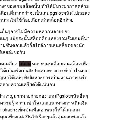
่างๆของเกมสล็อตนั้น ทำให้มีบรรยากาศคล้าย
ลื่อนที่มากกว่าจะเป็นเกมpgslotพนันไปเลยล่ะ
้คนจำนวนไม่ใช้น้อยเลือกเล่นสล็อตอีกด้วย
ันอื่นๆอาจไม่มีความหลากหลายของ
น่ๆ แม้กระนั้นสล็อตคือแหล่งรวมธีมเกมที่น่า
ชื่นชอบแล้วก็สไตล์การเล่นสล็อตของนัก
ดีเลยล่ะขอรับ
ามเคลียด:
สล็อต
หลายๆคนเลือกเล่นสล็อตเพื่อ
ได้เป็นจริงเป็นจังกับแนวทางการทำกำไรมาก
ัญหาได้แน่ๆ ทั้งจังหวะการสปิน งานภาพ หรือ
อนคลายความเครียดได้แน่นอน
ามชำนาญมากมายก่ายกอง: เกมPgslotพนันอื่นๆ
ยความรู้ ความเข้าใจ และแนวทางการเดินเงิน
ishอย่างเข้มข้นเพื่อเอาชนะให้ได้ แต่เกม
น คุณเพียงแค่สปินไปเรื่อยๆแล้วลุ้นผลก็พอแล้ว