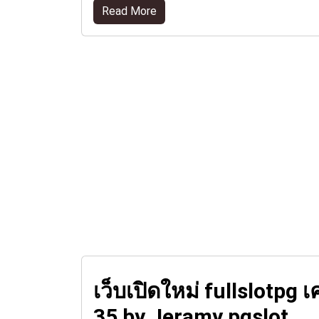
Read More
เว็บเปิดใหม่ fullslotpg 
35 by Jeramy pgslot