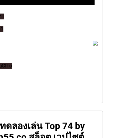
sh1
h1
uClTo
 ทดลองเล่น Top 74 by
in55.co สล็อต เวปไซต์