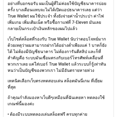
อย่างที่บอกขอรับ ผมเป็นผู้ที่ไม่ค่อยใช้บัญชีธนาคารบ่อย
ครั้ง บางเดือนแทบจะไม่ได้เปิดแอปธนาคารเลย แต่ว่า
True Wallet ผมใช้ประจำ ทั้งยังจ่ายค่าน้ำประปา ค่าไฟ
เพิ่มเกม เพิ่มเติมเน็ต หรือซื้อกาแฟที่ 7-Eleven มันเลย
กลายเป็นกระเป๋าเงินหลักของผมไปแล้ว
เว็บไซต์สล็อตที่รองรับ True Wallet นับว่าตอบโจทย์มาก
ด้วยเหตุว่าผมสามารถฝากได้อย่างต่ำเพียงแค่ 1 บาทก็ยัง
ได้ ไม่ต้องมีบัญชีธนาคาร ไม่ต้องการันตีสลิป และก็ที่
สำคัญคือ ระบบมันเชื่อมตรงกับเบอร์โทรศัพท์เคลื่อนที่
พวกเราเลย แค่ใส่เบอร์ True Wallet แล้วระบบก็รู้เท่าทัน
หนว่าเป็นบัญชีของพวกเรา ไม่มีอันตรายหายห่วง
เทคนิคเลือกเว็บตรงทดสอบเล่น สล็อตมันนี่เกม ที่เยี่ยม
ที่สุด
ถ้าคุณกำลังมองหาเว็บดีๆเหมือนที่ฉันเคยหา ทดลองใช้
เกณฑ์นี้มองค่ะ
• ต้องมีระบบทดลองเล่นสล็อตฟรี ครบทุกค่าย