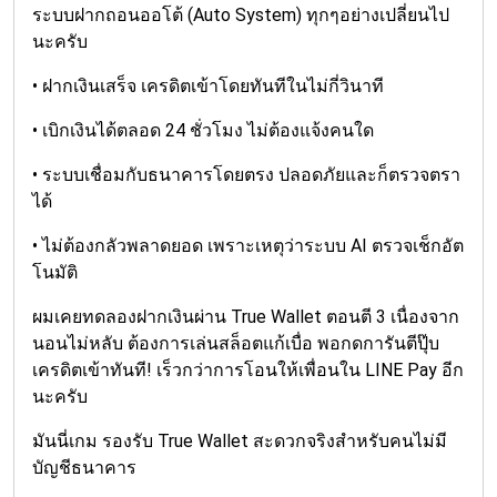
ระบบฝากถอนออโต้ (Auto System) ทุกๆอย่างเปลี่ยนไป
นะครับ
• ฝากเงินเสร็จ เครดิตเข้าโดยทันทีในไม่กี่วินาที
• เบิกเงินได้ตลอด 24 ชั่วโมง ไม่ต้องแจ้งคนใด
• ระบบเชื่อมกับธนาคารโดยตรง ปลอดภัยและก็ตรวจตรา
ได้
• ไม่ต้องกลัวพลาดยอด เพราะเหตุว่าระบบ AI ตรวจเช็กอัต
โนมัติ
ผมเคยทดลองฝากเงินผ่าน True Wallet ตอนตี 3 เนื่องจาก
นอนไม่หลับ ต้องการเล่นสล็อตแก้เบื่อ พอกดการันตีปุ๊บ
เครดิตเข้าทันที! เร็วกว่าการโอนให้เพื่อนใน LINE Pay อีก
นะครับ
มันนี่เกม รองรับ True Wallet สะดวกจริงสำหรับคนไม่มี
บัญชีธนาคาร