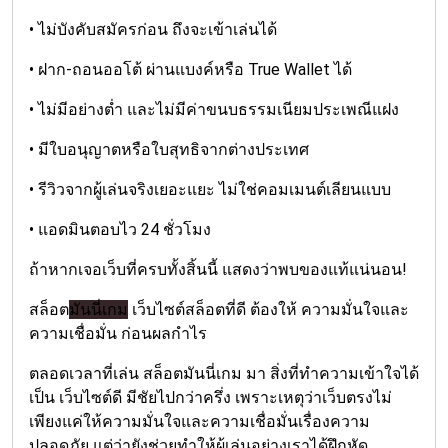
• ไม่บังคับสมัครก่อน ถึงจะเข้าเล่นได้
• ฝาก-ถอนออโต้ ผ่านแบงค์หรือ True Wallet ได้
• ไม่มีอย่างต่ำ และไม่มีค่าขนบธรรมเนียมประเพณีแฝง
• มีใบอนุญาตหรือใบสุทธิจากต่างประเทศ
• รีวิวจากผู้เล่นจริงเยอะแยะ ไม่ใช่คอมเมนต์เลียนแบบ
• แอดมินตอบไว 24 ชั่วโมง
ถ้าหากเจอเว็บที่ครบทั้งสิ้นนี้ แสดงว่าพบของแท้แน่นอน!
สล็อต
มันนี่เกม
เว็บไซต์สล็อตที่ดี ต้องให้ ความมั่นใจและ
ความเชื่อมั่น ก่อนผลกำไร
ตลอดเวลาที่เล่น สล็อตมันนี่เกม มา สิ่งที่ทำความเข้าใจได้
เป็น เว็บไซต์ดี มีชัยไปกว่าครึ่ง เพราะเหตุว่าเว็บตรงไม่
เพียงแค่ให้ความมั่นใจและความเชื่อมั่นเรื่องความ
ปลอดภัย แต่ว่ายังช่วยทำให้ผู้เล่นอย่างเราได้ฝึกหัด