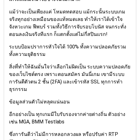
แม้ว่าจะเป็นเพียงแค่ โหมดทดสอบ แม้กระนั้นระบบเกม
จริงทุกอย่างเหมือนของแท้หมดเลย ทำให้เราได้เข้าใจ
จังหวะเกม ฟีพบร์ รวมทั้งวิธีการจับรอบโบนัส จนกระทั่ง
ตอนลงเงินจริงทีแรก ก็แตกตั้งแต่ไม่กี่สปินแรก!
ระบบป้อมปราการหัวใจได้ 100% ทั้งความปลอดภัยรวม
ทั้งความยุติธรรม
สิ่งที่ทำให้ฉันมั่นใจว่าเลือกไม่ผิดเป็น ระบบความปลอดภัย
ของเว็บไซต์ตรง เพราะตอนสมัคร มันนี่เกม เขามีระบบ
การันตีตัวตน 2 ชั้น (2FA) และเข้ารหัส SSL ทุกการทำ
ธุรกรรม
ข้อมูลส่วนตัวไม่หลุดแน่นอน
อีกอย่างเป็น ทุกเกมมีใบรับรองจากค่ายต่างถิ่น ตัวอย่าง
เช่น MGA, BMM Testlabs
ซึ่งการันตีว่าไม่มีการหลอกลวงผล หรือปรับค่า RTP