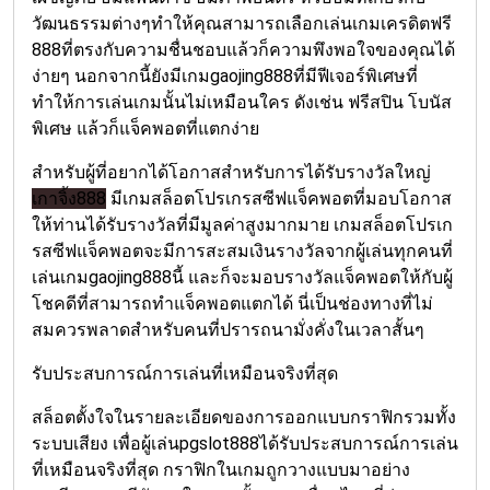
วัฒนธรรมต่างๆทำให้คุณสามารถเลือกเล่นเกมเครดิตฟรี
888ที่ตรงกับความชื่นชอบแล้วก็ความพึงพอใจของคุณได้
ง่ายๆ นอกจากนี้ยังมีเกมgaojing888ที่มีฟีเจอร์พิเศษที่
ทำให้การเล่นเกมนั้นไม่เหมือนใคร ดังเช่น ฟรีสปิน โบนัส
พิเศษ แล้วก็แจ็คพอตที่แตกง่าย
สำหรับผู้ที่อยากได้โอกาสสำหรับการได้รับรางวัลใหญ่
เกาจิ้ง888
มีเกมสล็อตโปรเกรสซีฟแจ็คพอตที่มอบโอกาส
ให้ท่านได้รับรางวัลที่มีมูลค่าสูงมากมาย เกมสล็อตโปรเก
รสซีฟแจ็คพอตจะมีการสะสมเงินรางวัลจากผู้เล่นทุกคนที่
เล่นเกมgaojing888นี้ และก็จะมอบรางวัลแจ็คพอตให้กับผู้
โชคดีที่สามารถทำแจ็คพอตแตกได้ นี่เป็นช่องทางที่ไม่
สมควรพลาดสำหรับคนที่ปรารถนามั่งคั่งในเวลาสั้นๆ
รับประสบการณ์การเล่นที่เหมือนจริงที่สุด
สล็อตตั้งใจในรายละเอียดของการออกแบบกราฟิกรวมทั้ง
ระบบเสียง เพื่อผู้เล่นpgslot888ได้รับประสบการณ์การเล่น
ที่เหมือนจริงที่สุด กราฟิกในเกมถูกวางแบบมาอย่าง