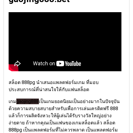
สล็อต 888pg นำเสนอแพลตฟอร์มเกม ที่มอบ
ประสบการณ์ที่น่าสนใจให้กับแฟนสล็อต
เกม
gaojing888
เป็นเกมยอดนิยมเป็นอย่างมากในปัจจุบัน
ด้วยความสบายสบายสำหรับเพื่อการเล่นเครดิตฟรี 888
แล้วก็การผลิตจังหวะให้ผู้เล่นได้รับรางวัลใหญ่อย่าง
ง่ายดาย ถ้าหากคุณเป็นแฟนของเกมสล็อตแล้ว สล็อต
888pg เป็นแพลตฟอร์มที่ไม่ควรพลาด เป็นแพลตฟอร์ม