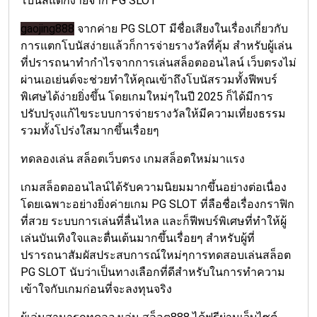
โบนัสแตกง่ายจาก PG SLOT
gaojing888
จากค่าย PG SLOT มีชื่อเสียงในเรื่องเกี่ยวกับ
การแตกโบนัสง่ายแล้วก็การจ่ายรางวัลที่คุ้ม สำหรับผู้เล่น
ที่ปรารถนาทำกำไรจากการเล่นสล็อตออนไลน์ เว็บตรงไม่
ผ่านเอเย่นต์จะช่วยทำให้คุณเข้าถึงโบนัสรวมทั้งฟีพบร์
พิเศษได้ง่ายยิ่งขึ้น โดยเกมใหม่ๆในปี 2025 ก็ได้มีการ
ปรับปรุงแก้ไขระบบการจ่ายรางวัลให้มีความเที่ยงธรรม
รวมทั้งโปร่งใสมากขึ้นเรื่อยๆ
ทดลองเล่น สล็อตเว็บตรง เกมสล็อตใหม่มาแรง
เกมสล็อตออนไลน์ได้รับความนิยมมากขึ้นอย่างต่อเนื่อง
โดยเฉพาะอย่างยิ่งค่ายเกม PG SLOT ที่ลือชื่อเรื่องกราฟิก
ที่สวย ระบบการเล่นที่ลื่นไหล และก็ฟีพบร์พิเศษที่ทำให้ผู้
เล่นบันเทิงใจและตื่นเต้นมากขึ้นเรื่อยๆ สำหรับผู้ที่
ปรารถนาสัมผัสประสบการณ์ใหม่ๆการทดสอบเล่นสล็อต
PG SLOT นับว่าเป็นทางเลือกที่ดีสำหรับในการทำความ
เข้าใจกับเกมก่อนที่จะลงทุนจริง