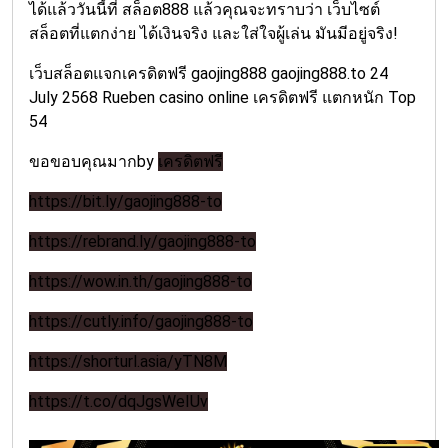
ได้แล้ววันนี้ที่ สล็อต888 แล้วคุณจะทราบว่า เว็บไซต์
สล็อตที่แตกง่าย ได้เงินจริง และใส่ใจผู้เล่น มันมีอยู่จริง!
เว็บสล็อตแจกเครดิตฟรี gaojing888 gaojing888.to 24
July 2568 Rueben casino online เครดิตฟรี แตกหนัก Top
54
ขอขอบคุณมากby
เครดิตฟรี
https://bit.ly/gaojing888-to
https://rebrand.ly/gaojing888-to
https://wow.in.th/gaojing888-to
https://cutly.info/gaojing888-to
https://shorturl.asia/yTN8M
https://t.co/dqJgsWeIUv