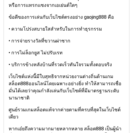
หรือการแทรกแซงจากเอเย่นต์ใดๆ
ข้อดีของการเล่นกับเว็บไซต์ตรงอย่าง gaojing888 คือ
• ความโปร่งสบายใสสำหรับในการทำธุรกรรม
• การจ่ายรางวัลที่ขวานผ่าซาก
• การไม่ล็อกยูส ไม่ปรับเรท
• บริการข้างหลังบ้านที่รวดเร็วทันใจรวมทั้งตอบจริง
เว็บไซต์แห่งนี้มีใบสุทธิจากหน่วยงานต่างถิ่นด้านเกม
สล็อต888ออนไลน์โดยเฉพาะอย่างยิ่ง ทำให้สามารถเชื่อ
มั่นได้เลยว่าคุณกำลังเล่นกับเว็บไซต์ที่มีมาตรฐานระดับ
นานาชาติ
ศูนย์รวมเกมสล็อตแท้จากค่ายตามที่ครบที่สุดในเว็บไซต์
เดียว
หากเอ๋ยถึงความมากมายหลากหลาย สล็อต888 เป็นผู้นำ