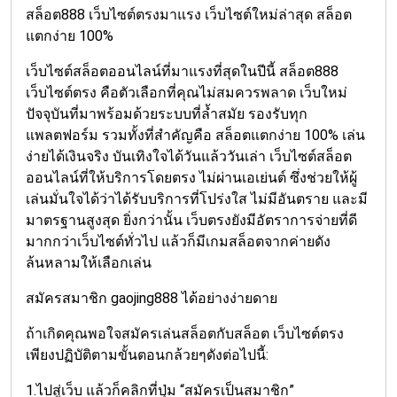
สล็อต888 เว็บไซต์ตรงมาแรง เว็บไซต์ใหม่ล่าสุด สล็อต
แตกง่าย 100%
เว็บไซต์สล็อตออนไลน์ที่มาแรงที่สุดในปีนี้ สล็อต888
เว็บไซต์ตรง คือตัวเลือกที่คุณไม่สมควรพลาด เว็บใหม่
ปัจจุบันที่มาพร้อมด้วยระบบที่ล้ำสมัย รองรับทุก
แพลตฟอร์ม รวมทั้งที่สำคัญคือ สล็อตแตกง่าย 100% เล่น
ง่ายได้เงินจริง บันเทิงใจได้วันแล้ววันเล่า เว็บไซต์สล็อต
ออนไลน์ที่ให้บริการโดยตรง ไม่ผ่านเอเย่นต์ ซึ่งช่วยให้ผู้
เล่นมั่นใจได้ว่าได้รับบริการที่โปร่งใส ไม่มีอันตราย และมี
มาตรฐานสูงสุด ยิ่งกว่านั้น เว็บตรงยังมีอัตราการจ่ายที่ดี
มากกว่าเว็บไซต์ทั่วไป แล้วก็มีเกมสล็อตจากค่ายดัง
ล้นหลามให้เลือกเล่น
สมัครสมาชิก gaojing888 ได้อย่างง่ายดาย
ถ้าเกิดคุณพอใจสมัครเล่นสล็อตกับสล็อต เว็บไซต์ตรง
เพียงปฏิบัติตามขั้นตอนกล้วยๆดังต่อไปนี้:
1.ไปสู่เว็บ แล้วก็คลิกที่ปุ่ม “สมัครเป็นสมาชิก”