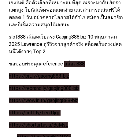
เอเย่นต์ คือตัวเลือกที่เหมาะสมที่สุด เพราะมากับ อัตรา
แตกสูง โบนัสแจ็คพอตแตกง่าย และสามารถเล่นฟรีได้
ตลอด 1 วัน อย่าคลาดโอกาสได้กำไร สมัครเป็นสมาชิก
และก็เริ่มความสนุกได้เลยนะ
slot888 สล็อตเว็บตรง Gaojing888.biz 10 พฤษภาคม
2025 Lawrence ดูรีวิวจากลูกค้าจริง สล็อตเว็บตรงปลด
หนี้ได้ง่ายๆ Top 2
ขอขอบพระคุณreference
สล็อต888
https://bit.ly/gaojing888-biz
https://rebrand.ly/gaojing888-biz
https://wow.in.th/gaojing888-biz
https://cutt.ly/LryzDjgp
https://shorturl.asia/BuMsL