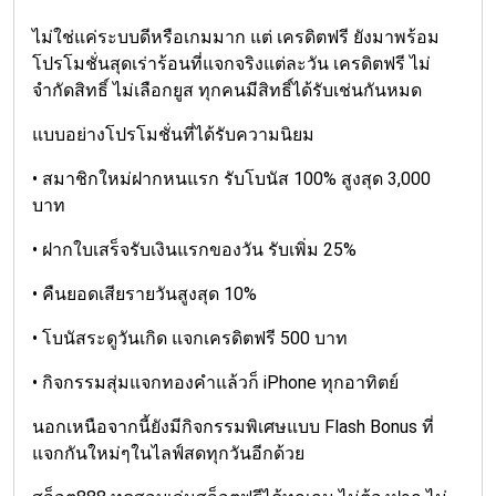
ไม่ใช่แค่ระบบดีหรือเกมมาก แต่ เครดิตฟรี ยังมาพร้อม
โปรโมชั่นสุดเร่าร้อนที่แจกจริงแต่ละวัน เครดิตฟรี ไม่
จำกัดสิทธิ์ ไม่เลือกยูส ทุกคนมีสิทธิ์ได้รับเช่นกันหมด
แบบอย่างโปรโมชั่นที่ได้รับความนิยม
• สมาชิกใหม่ฝากหนแรก รับโบนัส 100% สูงสุด 3,000
บาท
• ฝากใบเสร็จรับเงินแรกของวัน รับเพิ่ม 25%
• คืนยอดเสียรายวันสูงสุด 10%
• โบนัสระดูวันเกิด แจกเครดิตฟรี 500 บาท
• กิจกรรมสุ่มแจกทองคำแล้วก็ iPhone ทุกอาทิตย์
นอกเหนือจากนี้ยังมีกิจกรรมพิเศษแบบ Flash Bonus ที่
แจกกันใหม่ๆในไลฟ์สดทุกวันอีกด้วย