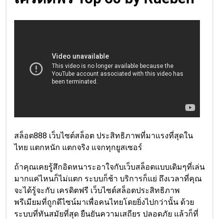
สล็อต888 เว็บไซต์สล็อต ประสิทธิภาพที่มาแรงที่สุดใน
ไทย แตกหนัก แตกจริง แจกทุกยูสเซอร์
ถ้าคุณเคยรู้สึกอิดหนาระอาใจกับเว็บสล็อตแบบเดิมๆที่เล่น
มากแค่ไหนก็ไม่แตก ระบบก็ช้า บริการก็แย่ ถึงเวลาที่คุณ
จะได้รู้จะกับ เครดิตฟรี เว็บไซต์สล็อตประสิทธิภาพ
พรีเมียมที่ถูกดีไซน์มาเพื่อคนไทยโดยยิ่งไปกว่านั้น ด้วย
ระบบที่ทันสมัยที่สุด ยืนยันความเสถียร ปลอดภัย แล้วก็ที่