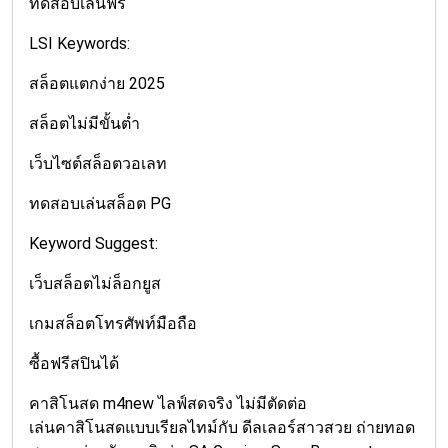
ทดสอบเล่นฟรี
LSI Keywords:
สล็อตแตกง่าย 2025
สล็อตไม่มีขั้นต่ำ
เว็บไซต์สล็อตวอเลท
ทดสอบเล่นสล็อต PG
Keyword Suggest:
เว็บสล็อตไม่ล็อกยูส
เกมสล็อตโทรศัพท์มือถือ
ซื้อฟรีสปินได้
คาสิโนสด m4new ไลฟ์สดจริง ไม่มีตัดต่อ
เล่นคาสิโนสดแบบเรียลไทม์กับ ดีลเลอร์สาวสวย ถ่ายทอด