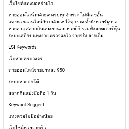
เว็บไซต์แทงบอลจ่ายไว
หวยออนไลน์ m4new ครบทุกจำพวก ไม่มีเลขอั้น
แทงหวยออนไลน์กับ m4new ได้ทุกงวด ทั้งยังหวยรัฐบาล
หวยลาว สลากกินแบ่งฮานอย หวยยี่กี รวมทั้งลอตเตอรี่หุ้น
ระบบเสถียร แทงง่าย ตรวจผลไว จ่ายจริง จ่ายเต็ม
LSI Keywords:
เว็บหวยครบวงจร
หวยออนไลน์จ่ายบาทละ 950
ระบบหวยออโต้
สลากกินแบ่งมือถือ 1 วัน
Keyword Suggest:
แทงหวยไม่มีอย่างน้อย
เว็บไซต์หวยจ่ายเร็ว