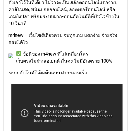
ดังเอาไว้ในที่เดียว ไม่ว่าจะเป็น สล็อตออนไลน์แตกง่าย,
คาสิโนสด, พนันบอลออนไลน์, ลอตเตอรี่ออนไลน์ หรือ
เกมยิงปลา พร้อมระบบฝาก-ถอนอัตโนมัติที่เร็วไวข้างใน
10 วินาที
m4new – เว็บไซต์เดียวครบ จบทุกเกม แตกง่าย จ่ายจริง
ถอนได้ไว
ข้อดีของ m4new ที่ไม่เหมือนใคร
เว็บตรงไม่ผ่านเอเย่นต์ มั่นคง ไม่มีอันตราย 100%
ระบบอัตโนมัติเต็มต้นแบบ ฝาก-ถอนเร็ว