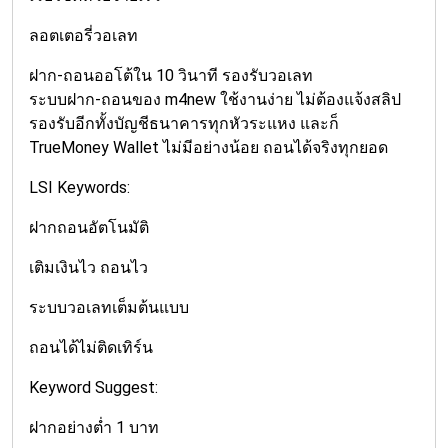
ลอตเตอรี่วอเลท
ฝาก-ถอนออโต้ใน 10 วินาที รองรับวอเลท
ระบบฝาก-ถอนของ m4new ใช้งานง่าย ไม่ต้องแจ้งสลิป
รองรับอีกทั้งบัญชีธนาคารทุกหัวระแหง และก็
TrueMoney Wallet ไม่มีอย่างน้อย ถอนได้จริงทุกยอด
LSI Keywords:
ฝากถอนอัตโนมัติ
เติมเงินไว ถอนไว
ระบบวอเลทเต็มต้นแบบ
ถอนได้ไม่ติดเทิร์น
Keyword Suggest:
ฝากอย่างต่ำ 1 บาท