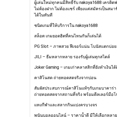
ผู้เล่นใหม่ทุกคนมีสิทธิ์รับ nakoya1688 เครดิต
ไม่ต้องฝาก ไม่ต้องแชร์ เพียงแค่สมัครเป็นสมา
ได้ในทันที
ชนิดเกมที่ให้บริการใน nakoya1688
สล็อต เกมยอดฮิตที่คนไหนกันก็เล่นได้
PG Slot – ภาพสวย ฟีเจอร์แน่น โบนัสแตกบ่อย
JILI – ธีมหลากหลาย รองรับผู้เล่นทุกสไตล์
Joker Gaming – เกมเก่าคลาสสิกที่ยังทำเงินได้ด
คาสิโนสด ถ่ายทอดสดจริงจากบ่อน
สัมผัสประสบการณ์คาสิโนแท้ๆกับเกมบาคาร่า เส
ถ่ายทอดสดจากสถานที่จริง พร้อมดีลเลอร์มือโ
แทงกีฬาและสลากกินแบ่งครบวงจร
พนันบอลออนไลน์ – ราคาน้ำดี มีให้เลือกหลาย