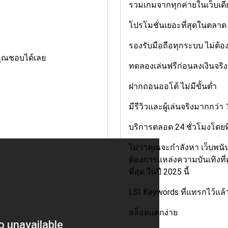
รวมเกมจากทุกค่ายในเว็บเดี
โปรโมชั่นเยอะที่สุดในตลาด
รองรับมือถือทุกระบบ ไม่ต
่คุณชอบได้เลย
ทดลองเล่นฟรีก่อนลงเงินจริง
ฝากถอนออโต้ ไม่มีขั้นต่ำ
มีรีวิวและผู้เล่นจริงมากกว่
บริการตลอด 24 ชั่วโมงโดย
ไม่ว่าคุณจะกำลังหา เว็บพนัน
ต้องการแหล่งความบันเทิงที่
ที่สุด ในปี 2025 นี้
LSI Keywords ที่แทรกไว้แล้ว
สล็อตแตกง่าย