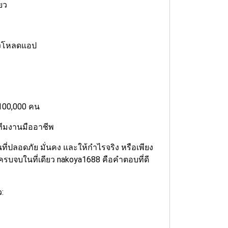
ยว
้องโหลดแอป
า 100,000 คน
ทีมงานมืออาชีพ
ที่ปลอดภัย มั่นคง และให้กำไรจริง หรือเพียง
ครบจบในที่เดียว nakoya1688 คือคำตอบที่ดี
: