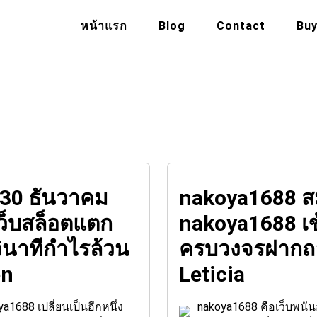
หน้าแรก
Blog
Contact
Buy
 30 ธันวาคม
nakoya1688 ส
เว็บสล็อตแตก
nakoya1688 เข
่วินาทีกำไรล้วน
ครบวงจรฝากถอ
en
Leticia
ya1688 เปลี่ยนเป็นอีกหนึ่ง
nakoya1688 คือเว็บพนัน