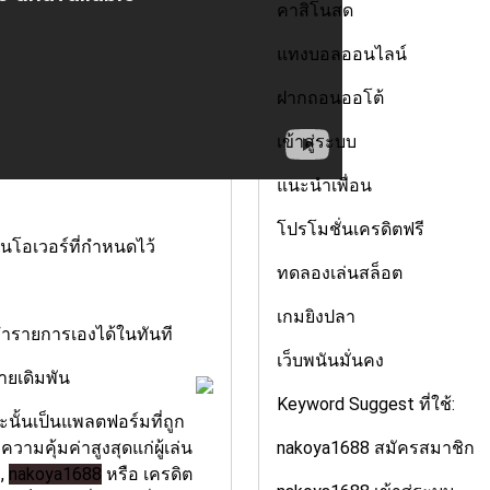
คาสิโนสด
แทงบอลออนไลน์
ฝากถอนออโต้
เข้าสู่ระบบ
แนะนำเพื่อน
โปรโมชั่นเครดิตฟรี
นโอเวอร์ที่กำหนดไว้
ทดลองเล่นสล็อต
เกมยิงปลา
 ทำรายการเองได้ในทันที
เว็บพนันมั่นคง
สายเดิมพัน
Keyword Suggest ที่ใช้:
ะนั้นเป็นแพลตฟอร์มที่ถูก
ามคุ้มค่าสูงสุดแก่ผู้เล่น
nakoya1688 สมัครสมาชิก
ว,
nakoya1688
หรือ เครดิต