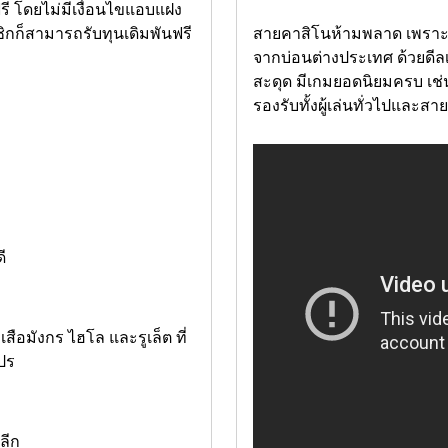
ฟรี โดยไม่มีเงื่อนไขแอบแฝง
ชิกก็สามารถรับทุนเดิมพันฟรี
สายคาสิโนห้ามพลาด เพราะท
จากบ่อนต่างประเทศ ด้วยดี
สะดุด มีเกมยอดนิยมครบ เช่น
รองรับทั้งผู้เล่นทั่วไปและสา
ี
ือมังกร ไฮโล และรูเล็ต ที่
ปร
ลีก