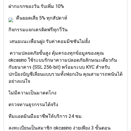
ฝากแรกของวัน รับเพิ่ม 10%
คืนยอดเสีย 5% ทุกสัปดาห์
กิจกรรมแจกเครดิตฟรีทุกวี่วัน
‍‍‍ เสนอแนะเพื่อนฝูง รับค่าคอมมิชชันไม่ยั้ง
️ ความปลอดภัยขั้นสูง คุ้มครองทุกข้อมูลของคุณ
okcasino ใช้ระบบรักษาความปลอดภัยลักษณะเดียวกัน
กับธนาคาร (SSL 256-bit) พร้อมระบบ KYC สำหรับ
ปกป้องบัญชีเลียนแบบรวมทั้งฟอกเงิน คุณสามารถพนันได้
อย่างแน่ใจ
ไม่มีความเป็นมาคดโกง
ตรวจทานธุรกรรมได้จริง
ทีมแอดมินมืออาชีพให้บริการ 24 ชม.
ลงทะเบียนเป็นสมาชิก okcasino ง่ายเพียง 3 ขั้นตอน