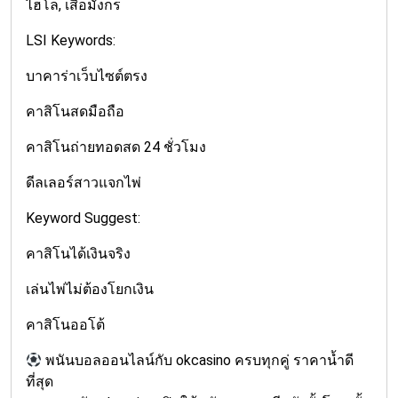
ไฮโล, เสือมังกร
LSI Keywords:
บาคาร่าเว็บไซต์ตรง
คาสิโนสดมือถือ
คาสิโนถ่ายทอดสด 24 ชั่วโมง
ดีลเลอร์สาวแจกไพ่
Keyword Suggest:
คาสิโนได้เงินจริง
เล่นไพ่ไม่ต้องโยกเงิน
คาสิโนออโต้
พนันบอลออนไลน์กับ okcasino ครบทุกคู่ ราคาน้ำดี
ที่สุด