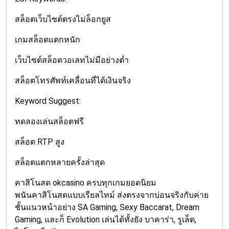
สล็อตเว็บไซต์ตรงไม่ล็อกยูส
เกมสล็อตแตกหนัก
เว็บไซต์สล็อตวอเลทไม่มีอย่างต่ำ
สล็อตโทรศัพท์เคลื่อนที่ได้เงินจริง
Keyword Suggest:
ทดลองเล่นสล็อตฟรี
สล็อต RTP สูง
สล็อตแตกหลายครั้งล่าสุด
คาสิโนสด okcasino ครบทุกเกมยอดนิยม
พนันคาสิโนสดแบบเรียลไทม์ ส่งตรงจากบ่อนจริงกับค่าย
ชั้นแนวหน้าอย่าง SA Gaming, Sexy Baccarat, Dream
Gaming, และก็ Evolution เล่นได้ทั้งยัง บาคาร่า, รูเล็ต,