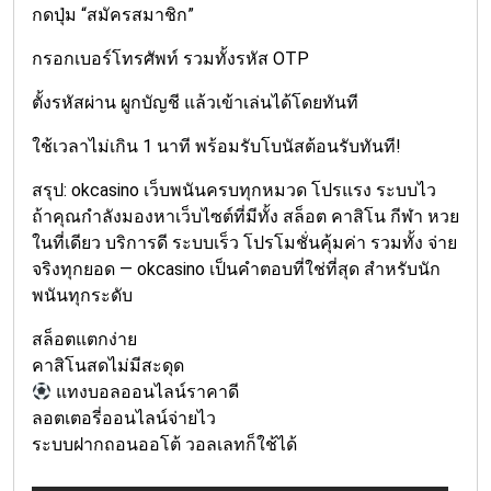
กดปุ่ม “สมัครสมาชิก”
กรอกเบอร์โทรศัพท์ รวมทั้งรหัส OTP
ตั้งรหัสผ่าน ผูกบัญชี แล้วเข้าเล่นได้โดยทันที
ใช้เวลาไม่เกิน 1 นาที พร้อมรับโบนัสต้อนรับทันที!
สรุป: okcasino เว็บพนันครบทุกหมวด โปรแรง ระบบไว
ถ้าคุณกำลังมองหาเว็บไซต์ที่มีทั้ง สล็อต คาสิโน กีฬา หวย
ในที่เดียว บริการดี ระบบเร็ว โปรโมชั่นคุ้มค่า รวมทั้ง จ่าย
จริงทุกยอด — okcasino เป็นคำตอบที่ใช่ที่สุด สำหรับนัก
พนันทุกระดับ
สล็อตแตกง่าย
คาสิโนสดไม่มีสะดุด
แทงบอลออนไลน์ราคาดี
ลอตเตอรี่ออนไลน์จ่ายไว
ระบบฝากถอนออโต้ วอลเลทก็ใช้ได้