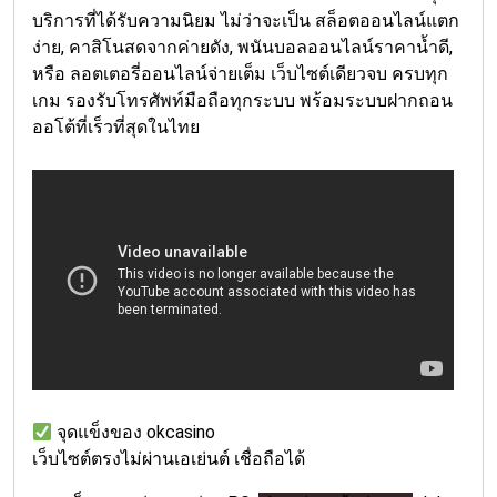
บริการที่ได้รับความนิยม ไม่ว่าจะเป็น สล็อตออนไลน์แตก
ง่าย, คาสิโนสดจากค่ายดัง, พนันบอลออนไลน์ราคาน้ำดี,
หรือ ลอตเตอรี่ออนไลน์จ่ายเต็ม เว็บไซต์เดียวจบ ครบทุก
เกม รองรับโทรศัพท์มือถือทุกระบบ พร้อมระบบฝากถอน
ออโต้ที่เร็วที่สุดในไทย
จุดแข็งของ okcasino
เว็บไซต์ตรงไม่ผ่านเอเย่นต์ เชื่อถือได้