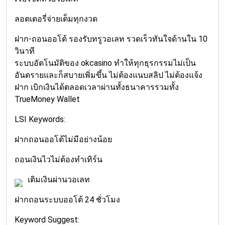
ลอตเตอรี่จ่ายเต็มทุกงวด
ฝาก-ถอนออโต้ รองรับทรูวอเลท รวดเร็วทันใจด้านใน 10
วินาที
ระบบอัตโนมัติของ okcasino ทำให้ทุกธุรกรรมไม่เป็น
อันตรายและก็สบายเพิ่มขึ้น ไม่ต้องแนบสลิป ไม่ต้องแจ้ง
ฝาก เบิกเงินได้ตลอดเวลาผ่านทั้งธนาคารรวมทั้ง
TrueMoney Wallet
LSI Keywords:
ฝากถอนออโต้ไม่มีอย่างน้อย
ถอนเงินไวไม่ต้องทำเทิร์น
เติมเงินผ่านวอเลท
ฝากถอนระบบออโต้ 24 ชั่วโมง
Keyword Suggest: