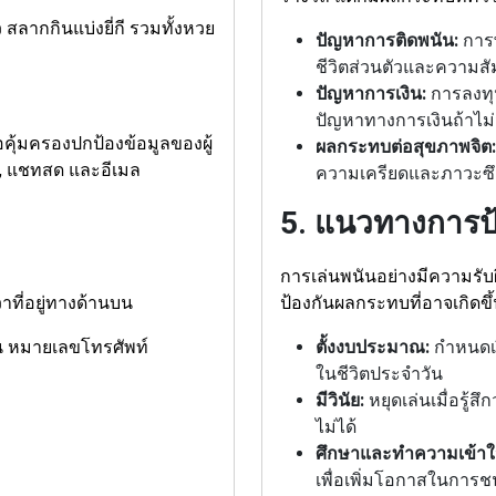
สลากกินแบ่งยี่กี รวมทั้งหวย
ปัญหาการติดพนัน:
การพ
ชีวิตส่วนตัวและความสั
ปัญหาการเงิน:
การลงทุน
ปัญหาทางการเงินถ้าไม่ม
อคุ้มครองปกป้องข้อมูลของผู้
ผลกระทบต่อสุขภาพจิต:
NE, แชทสด และอีเมล
ความเครียดและภาวะซึ
5. แนวทางการป
การเล่นพนันอย่างมีความรับผ
าที่อยู่ทางด้านบน
ป้องกันผลกระทบที่อาจเกิดขึ้
ผ่าน หมายเลขโทรศัพท์
ตั้งงบประมาณ:
กำหนดเง
ในชีวิตประจำวัน
มีวินัย:
หยุดเล่นเมื่อรู้สึ
ไม่ได้
ศึกษาและทำความเข้าใ
เพื่อเพิ่มโอกาสในการ