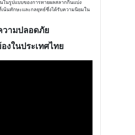
ันในรูปแบบของการทายผลสลากกินแบ่ง
ี่เน้นทักษะและกลยุทธ์ซึ่งได้รับความนิยมใน
ความปลอดภัย
วข้องในประเทศไทย