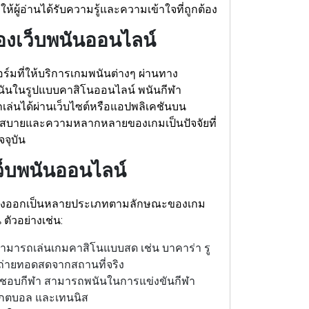
อให้ผู้อ่านได้รับความรู้และความเข้าใจที่ถูกต้อง
งเว็บพนันออนไลน์
์มที่ให้บริการเกมพนันต่างๆ ผ่านทาง
รพนันในรูปแบบคาสิโนออนไลน์ พนันกีฬา
รถเล่นได้ผ่านเว็บไซต์หรือแอปพลิเคชันบน
กสบายและความหลากหลายของเกมเป็นปัจจัยที่
จจุบัน
ว็บพนันออนไลน์
บ่งออกเป็นหลายประเภทตามลักษณะของเกม
 ตัวอย่างเช่น:
นสามารถเล่นเกมคาสิโนแบบสด เช่น บาคาร่า รู
รถ่ายทอดสดจากสถานที่จริง
ชื่นชอบกีฬา สามารถพนันในการแข่งขันกีฬา
สเกตบอล และเทนนิส