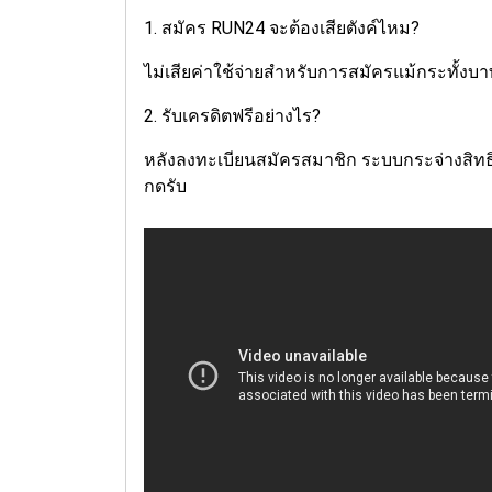
1. สมัคร RUN24 จะต้องเสียตังค์ไหม?
ไม่เสียค่าใช้จ่ายสำหรับการสมัครแม้กระทั้งบา
2. รับเครดิตฟรีอย่างไร?
หลังลงทะเบียนสมัครสมาชิก ระบบกระจ่างสิทธิ์
กดรับ