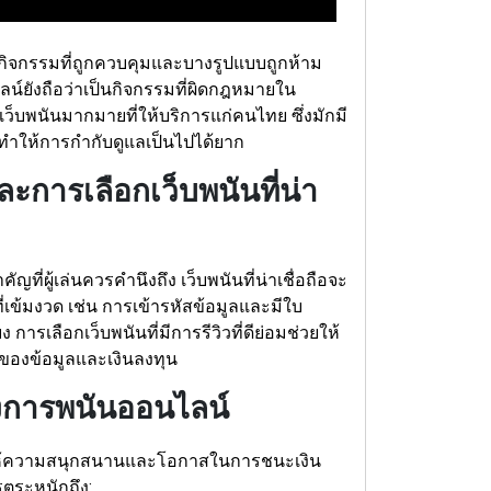
ิจกรรมที่ถูกควบคุมและบางรูปแบบถูกห้าม
ยังถือว่าเป็นกิจกรรมที่ผิดกฎหมายใน
ว็บพนันมากมายที่ให้บริการแก่คนไทย ซึ่งมักมี
ศ ทำให้การกำกับดูแลเป็นไปได้ยาก
การเลือกเว็บพนันที่น่า
ที่ผู้เล่นควรคำนึงถึง เว็บพนันที่น่าเชื่อถือจะ
เข้มงวด เช่น การเข้ารหัสข้อมูลและมีใบ
ง การเลือกเว็บพนันที่มีการรีวิวที่ดีย่อมช่วยให้
ยของข้อมูลและเงินลงทุน
การพนันออนไลน์
ให้ความสนุกสนานและโอกาสในการชนะเงิน
รตระหนักถึง: