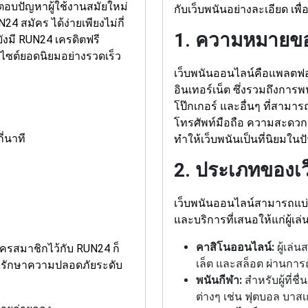
ตอบปัญหาผู้ใช้งานสมัยใหม่
กับเว็บพนันอย่างละเอียด เพื่
4 สมัคร ได้ง่ายเพียงไม่กี่
1. ความหมายขอ
งยังมี RUN24 เครดิตฟรี
็บไซต์ยอดนิยมอย่างรวดเร็ว
เว็บพนันออนไลน์คือแพลตฟอร
อินเทอร์เน็ต ซึ่งรวมถึงกา
โป๊กเกอร์ และอื่นๆ ที่สามา
โทรศัพท์มือถือ ความสะดว
ี่นาที
ทำให้เว็บพนันเป็นที่นิยมในปั
2. ประเภทของเ
เว็บพนันออนไลน์สามารถแ
และบริการที่เสนอให้แก่ผู้เล่น
คาสิโนออนไลน์:
ผู้เล่
มัครสมาชิกไว้กับ RUN24 ก็
เล็ต และสล็อต ผ่านกา
การรักษาความปลอดภัยระดับ
พนันกีฬา:
สำหรับผู้ที่
ต่างๆ เช่น ฟุตบอล บา