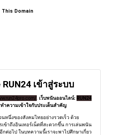
 This Domain
 RUN24 เข้าสู่ระบบ
ww.run24pro.com/
.
เว็บพนันออนไลน์:
RUN24
ำความเข้าใจกับประเด็นสำคัญ
วนหนึ่งของสังคมไทยอย่างรวดเร็ว ด้วย
เข้าถึงอินเทอร์เน็ตที่สะดวกขึ้น การเล่นพนัน
ัวอีกต่อไป ในบทความนี้เราจะพาไปศึกษาเกี่ยว