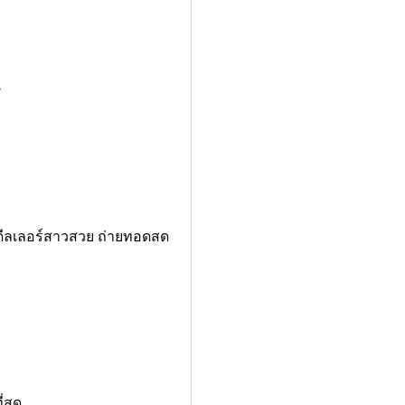
y
ดีลเลอร์สาวสวย ถ่ายทอดสด
ี่สุด