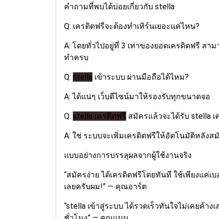
คำถามที่พบได้บ่อยเกี่ยวกับ stella
Q: เครดิตฟรีจะต้องทำเทิร์นเยอะแค่ไหน?
A: โดยทั่วไปอยู่ที่ 3 เท่าของยอดเครดิตฟรี สามา
ทำครบ
Q:
stella
เข้าระบบ ผ่านมือถือได้ไหม?
A: ได้แน่ๆ เว็บดีไซน์มาให้รองรับทุกขนาดจอ
Q:
stella เครดิตฟรี
สมัครแล้วจะได้รับ stella เ
A: ใช่ ระบบจะเพิ่มเครดิตฟรีให้อัตโนมัติหลังสม
แบบอย่างการบรรลุผลจากผู้ใช้งานจริง
“สมัครง่าย ได้เครดิตฟรีโดยทันที ใช้เพียงแค่เ
เลยครับผม!” — คุณอาร์ต
“stella เข้าสู่ระบบ ได้รวดเร็วทันใจไม่เคยค้าง
ชั่วโมง” — คุณแนน