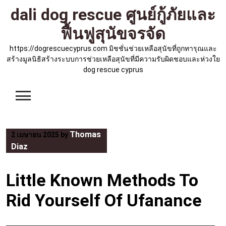
Skip
dali dog rescue ศูนย์กู้ภัยและ
to
ฟื้นฟูสุนัขจรจัด
content
https://dogrescuecyprus.com มิชชั่นช่วยเหลือสุนัขที่ถูกทารุณและ
สร้างมูลนิธิสร้างระบบการช่วยเหลือสุนัขที่มีความรับผิดชอบและห่วงใย
dog rescue cyprus
Thomas
2 เมษายน 2025
by
Diaz
Little Known Methods To
Rid Yourself Of Ufanance