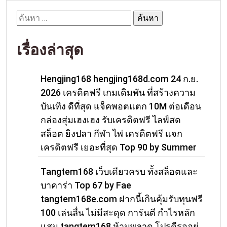
ค้นหา
สำหรับ:
เรื่องล่าสุด
Hengjing168 hengjing168d.com 24 ก.ย.
2026 เครดิตฟรี เกมเดิมพัน ที่สร้างความ
บันเทิง ดีที่สุด แจ็คพอตแตก 10M ต่อเดือน
กล่องสุ่มเฮงเฮง รับเครดิตฟรี ไลฟ์สด
สล็อต ยิงปลา กีฬา ไพ่ เครดิตฟรี แจก
เครดิตฟรี เยอะที่สุด Top 90 by Summer
Tangtem168 เว็บเดียวครบ ทั้งสล็อตและ
บาคาร่า Top 67 by Fae
tangtem168e.com ฝากนี้เกินคุ้มรับทุนฟรี
100 เล่นลื่น ไม่มีสะดุด การันตี กำไรหลัก
แสน tangtem168 ห้ามพลาด โปรดีรออยู่