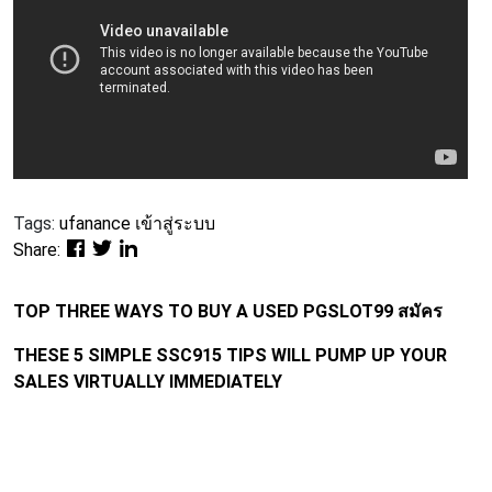
Tags:
ufanance เข้าสู่ระบบ
Share:
TOP THREE WAYS TO BUY A USED PGSLOT99 สมัคร
THESE 5 SIMPLE SSC915 TIPS WILL PUMP UP YOUR
SALES VIRTUALLY IMMEDIATELY