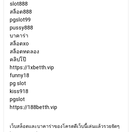
slot888
สล็อต888
pgslot99
pussy888
บาคาร่า
สล็อตxo
สล็อตทดลอง
คลิปโป๊
https://1xbetth.vip
funny18
pg slot
kiss918
pgslot
https://188betth.vip
เว็บสล็อตและบาคาร่าของโครตดีเว็บนี้เล่นแล้วรวยจัดๆ