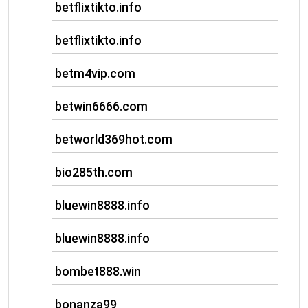
betflixtikto.info
betflixtikto.info
betm4vip.com
betwin6666.com
betworld369hot.com
bio285th.com
bluewin8888.info
bluewin8888.info
bombet888.win
bonanza99