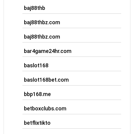
baj88thb
baj88thbz.com
baj88thbz.com
bar4game24hr.com
baslot168
baslot168bet.com
bbp168.me
betboxclubs.com
betflixtikto