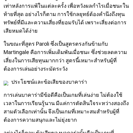
เท่าหลังการแพ้ในแต่ละครั้ง เพื่อหวังผลกำไรเมื่อชนะใน
ท้ายที่สุด อย่างไรก็ตาม การใช้กลยุทธ์ต้องคำนึงถึงทุน
ทรัพย์ที่มีและความเสี่ยงที่ยอมรับได้ เพราะเสี่ยงต่อการ
เสียหมดได้ง่าย
ในขณะที่สูตร Paroli ซึ่งเป็นสูตรตรงกันข้ามกับ
Martingale คือการเพิ่มเดิมพันเมื่อชนะ ซึ่งช่วยลดความ
เสี่ยงในการเสียทุนมากกว่า สูตรนี้เหมาะสำหรับผู้ที่
ต้องการเล่นอย่างระมัดระวัง
ประโยชน์และข้อเสียของบาคาร่า
การเล่นบาคาร่ามีข้อดีคือเป็นเกมที่เล่นง่าย ไม่ต้องใช้
เวลาในการเรียนรู้นาน มีแค่การตัดสินใจระหว่างสองถึง
สามตัวเลือกเท่านั้น จึงเป็นเกมที่เหมาะสมสำหรับผู้ที่
ต้องการความสนุกและไม่ยุ่งยาก
อย่างไรก็ตาม ข้อเสียของบาคาร่านั้นคือเป็นเกมที่