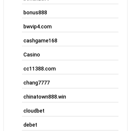
bonus888
bwvip4.com
cashgame168
Casino
cc11388.com
chang7777
chinatown888.win
cloudbet
debet