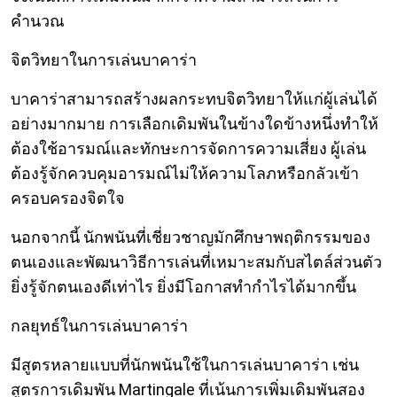
คำนวณ
จิตวิทยาในการเล่นบาคาร่า
บาคาร่าสามารถสร้างผลกระทบจิตวิทยาให้แก่ผู้เล่นได้
อย่างมากมาย การเลือกเดิมพันในข้างใดข้างหนึ่งทำให้
ต้องใช้อารมณ์และทักษะการจัดการความเสี่ยง ผู้เล่น
ต้องรู้จักควบคุมอารมณ์ไม่ให้ความโลภหรือกลัวเข้า
ครอบครองจิตใจ
นอกจากนี้ นักพนันที่เชี่ยวชาญมักศึกษาพฤติกรรมของ
ตนเองและพัฒนาวิธีการเล่นที่เหมาะสมกับสไตล์ส่วนตัว
ยิ่งรู้จักตนเองดีเท่าไร ยิ่งมีโอกาสทำกำไรได้มากขึ้น
กลยุทธ์ในการเล่นบาคาร่า
มีสูตรหลายแบบที่นักพนันใช้ในการเล่นบาคาร่า เช่น
สูตรการเดิมพัน Martingale ที่เน้นการเพิ่มเดิมพันสอง