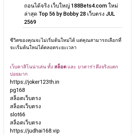
ถอนได้จริง เว็บใหญ่ 188Bets4.com ใหม่
ล่าสุด Top 56 by Bobby 28 เว็บตรง JUL
2569
ชีวิตของคุณจะไม่เริ่มต้นใหม่ได้ แต่คุณสามารถเลือกที่
จะเริ่มต้นใหม่ได้ตลอดระยะเวลา
เว็บคาสิโนน่าเล่น ทั้ง
สล็อต
และ
บาคาร่า
ตึงจริงแตก
บ่อยมาก
https://joker123th.in
pg168
สล็อตเว็บตรง
สล็อตเว็บตรง
slot66
สล็อตเว็บตรง
https://judhai168.vip