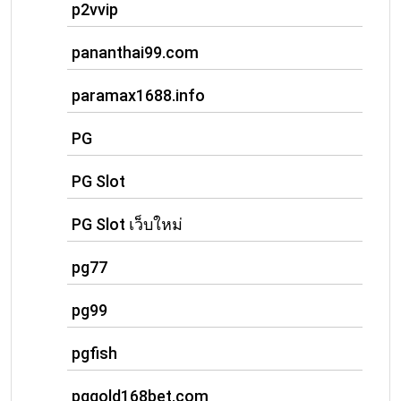
p2vvip
pananthai99.com
paramax1688.info
PG
PG Slot
PG Slot เว็บใหม่
pg77
pg99
pgfish
pggold168bet.com