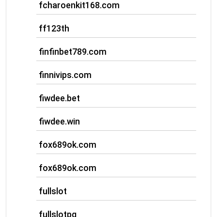
fcharoenkit168.com
ff123th
finfinbet789.com
finnivips.com
fiwdee.bet
fiwdee.win
fox689ok.com
fox689ok.com
fullslot
fullslotpg