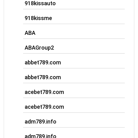
918kissauto
918kissme
ABA
ABAGroup2
abbet789.com
abbet789.com
acebet789.com
acebet789.com
adm789.info
adm789.info