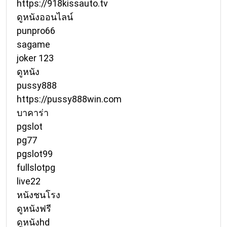
https://918kissauto.tv
ดูหนังออนไลน์
punpro66
sagame
joker 123
ดูหนัง
pussy888
https://pussy888win.com
บาคาร่า
pgslot
pg77
pgslot99
fullslotpg
live22
หนังชนโรง
ดูหนังฟรี
ดูหนังhd