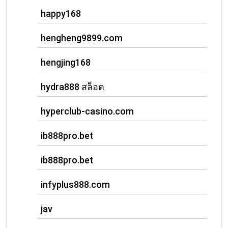
happy168
hengheng9899.com
hengjing168
hydra888 สล็อต
hyperclub-casino.com
ib888pro.bet
ib888pro.bet
infyplus888.com
jav