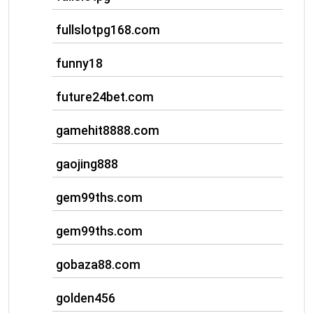
fullslotpg168.com
funny18
future24bet.com
gamehit8888.com
gaojing888
gem99ths.com
gem99ths.com
gobaza88.com
golden456