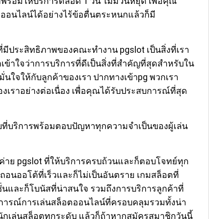
้อมให้บริการตลอด 1 วัน ไม่มีวันหยุด เพื่อคุณ
อนไลน์ได้อย่างไร้ข้อตื่นตระหนกแล้วก็มี
่มีประสิทธิภาพของคณะทำงาน pgslot เป็นสิ่งที่เรา
าใจว่าการบริการที่ดีเป็นสิ่งที่สำคัญที่สุดสำหรับใน
ั่นใจให้กับลูกค้าของเรา ปากทางเข้าpg พวกเรา
เราอย่างต่อเนื่อง เพื่อคุณได้รับประสบการณ์ที่สุด
บที่บริการพร้อมตอบปัญหาทุกความจำเป็นของผู้เล่น
ค่าย pgslot ที่ให้บริการครบถ้วนและก็ตอบโจทย์ทุก
กถอนออโต้ที่เร็วและก็ไม่เป็นอันตราย เกมสล็อตที่
นและก็โบนัสที่น่าสนใจ รวมถึงการบริการลูกค้าที่
การณ์การเล่นสล็อตออนไลน์ที่ครอบคลุมรวมทั้งน่า
บนักเล่นสล็อตทุกระดับ แล้วก็ถ้าหากสมัครสมาชิกวันนี้