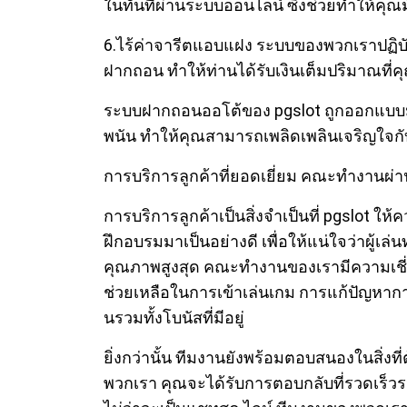
ในทันทีผ่านระบบออนไลน์ ซึ่งช่วยทำให้คุ
6.ไร้ค่าจารีตแอบแฝง ระบบของพวกเราปฏิบั
ฝากถอน ทำให้ท่านได้รับเงินเต็มปริมาณที
ระบบฝากถอนออโต้ของ pgslot ถูกออกแบบมาเพ
พนัน ทำให้คุณสามารถเพลิดเพลินเจริญใจกั
การบริการลูกค้าที่ยอดเยี่ยม คณะทำงานผ่า
การบริการลูกค้าเป็นสิ่งจำเป็นที่ pgslot ให้
ฝึกอบรมมาเป็นอย่างดี เพื่อให้แน่ใจว่าผู้เล่น
คุณภาพสูงสุด คณะทำงานของเรามีความเชี่
ช่วยเหลือในการเข้าเล่นเกม การแก้ปัญหาก
นรวมทั้งโบนัสที่มีอยู่
ยิ่งกว่านั้น ทีมงานยังพร้อมตอบสนองในสิ่งที
พวกเรา คุณจะได้รับการตอบกลับที่รวดเร็วร