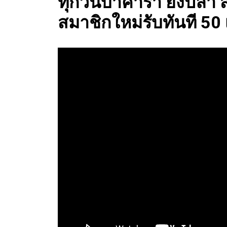
ทุกวันบาคาร่า ยิงปลา 
สมาชิกใหม่รับทันที 50