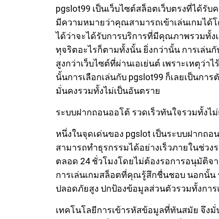
pgslot99 เป็นเว็บไซต์สล็อตเว็บตรงที่ได้รั
มีความหมายว่าคุณสามารถเข้าเล่นเกมได้โดย
ได้ว่าจะได้รับการบริการที่มีคุณภาพรวมทั้
ทุจริตอะไรก็ตามทั้งนั้น ยิ่งกว่านั้น การเล่น
สูงกว่าเว็บไซต์ที่ผ่านเอเย่นต์ เพราะเหตุว่าไ
นั้นการเลือกเล่นกับ pgslot99 ก็เลยเป็นการ
มั่นคงรวมทั้งไม่เป็นอันตราย
ระบบฝากถอนออโต้ รวดเร็วทันใจรวมทั้งไม่เป
หนึ่งในจุดเด่นของ pgslot เป็นระบบฝากถอนออ
สามารถทำธุรกรรมได้อย่างเร็วภายในช่วงระ
ตลอด 24 ชั่วโมงโดยไม่ต้องรอการอนุมัติ
การเล่นเกมสล็อตที่คุณรู้สึกชื่นชอบ นอกน
ปลอดภัยสูง ปกป้องข้อมูลส่วนตัวรวมทั้งการเ
เทคโนโลยีการเข้ารหัสข้อมูลที่ทันสมัย จึง