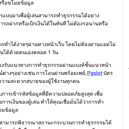
รือขโมยข้อมูล
กแบบมาเพื่อผู้เล่นสามารถทำธุรกรรมได้อย่าง
สามารถฝากหรือเบิกเงินได้ในทันที ไม่ต้องรอนานหรือ
ถทำได้ง่ายๆผ่านทางหน้าเว็บ โดยไม่ต้องผ่านแอดไม่
นได้ด้วยตนเองตลอด 1 วัน
องรับแนวทางการทำธุรกรรมผ่านแบงค์ชั้นแนวหน้า
์ต่างๆอย่างเช่น การโอนผ่านพร้อมเพย์,
Pgslot
บัตร
พื่อความสะดวกสบายของผู้ใช้งานทุกคน
การเข้ารหัสข้อมูลที่มีความปลอดภัยสูงสุด เพื่อ
การเงินของผู้เล่น ทำให้คุณเชื่อมั่นได้ว่าการทำ
มข้อมูล
่นสามารถพิจารณาสถานะกระบวนการทำธุรกรรมได้