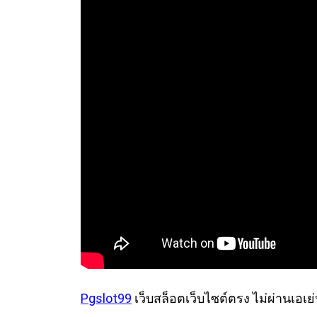
Pgslot99
เว็บสล็อตเว็บไซต์ตรง ไม่ผ่านเอเ