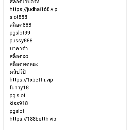
สล็อตเว็บตรง
https://judhai168.vip
slot888
สล็อต888
pgslot99
pussy888
บาคาร่า
สล็อตxo
สล็อตทดลอง
คลิปโป๊
https://1xbetth.vip
funny18
pg slot
kiss918
pgslot
https://188betth.vip