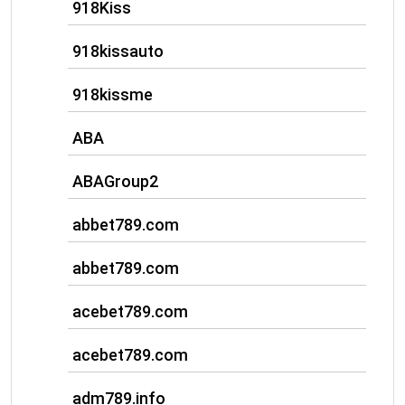
918Kiss
918kissauto
918kissme
ABA
ABAGroup2
abbet789.com
abbet789.com
acebet789.com
acebet789.com
adm789.info