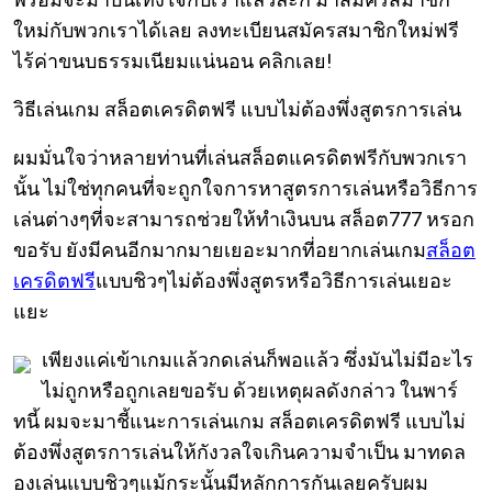
ใหม่กับพวกเราได้เลย ลงทะเบียนสมัครสมาชิกใหม่ฟรี
ไร้ค่าขนบธรรมเนียมแน่นอน คลิกเลย!
วิธีเล่นเกม สล็อตเครดิตฟรี แบบไม่ต้องพึ่งสูตรการเล่น
ผมมั่นใจว่าหลายท่านที่เล่นสล็อตแครดิตฟรีกับพวกเรา
นั้น ไม่ใช่ทุกคนที่จะถูกใจการหาสูตรการเล่นหรือวิธีการ
เล่นต่างๆที่จะสามารถช่วยให้ทำเงินบน สล็อต777 หรอก
ขอรับ ยังมีคนอีกมากมายเยอะมากที่อยากเล่นเกม
สล็อต
เครดิตฟรี
แบบชิวๆไม่ต้องพึ่งสูตรหรือวิธีการเล่นเยอะ
แยะ
เพียงแค่เข้าเกมแล้วกดเล่นก็พอแล้ว ซึ่งมันไม่มีอะไร
ไม่ถูกหรือถูกเลยขอรับ ด้วยเหตุผลดังกล่าว ในพาร์
ทนี้ ผมจะมาชี้แนะการเล่นเกม สล็อตเครดิตฟรี แบบไม่
ต้องพึ่งสูตรการเล่นให้กังวลใจเกินความจำเป็น มาทดล
องเล่นแบบชิวๆแม้กระนั้นมีหลักการกันเลยครับผม