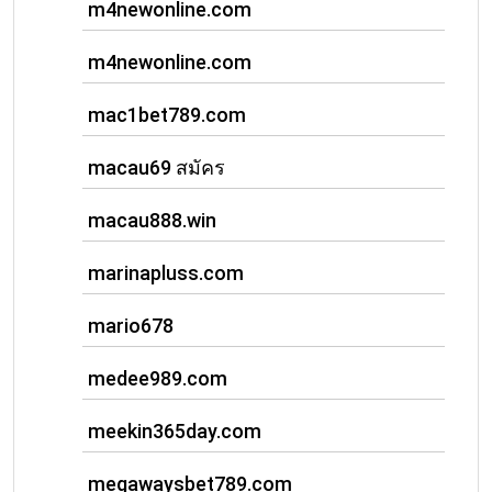
m4newonline.com
m4newonline.com
mac1bet789.com
macau69 สมัคร
macau888.win
marinapluss.com
mario678
medee989.com
meekin365day.com
megawaysbet789.com