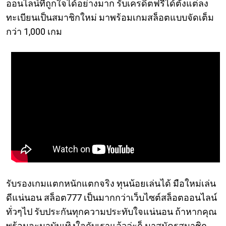
ออนไลน์ที่ถูกใจได้อย่างมาก รับเครดิตฟรีได้ตั้งแต่ลง
ทะเบียนเป็นสมาชิกใหม่ มาพร้อมเกมสล็อตแบบจัดเต็ม
กว่า 1,000 เกม
รับรองเกมแตกหนักแตกจริง ทุนน้อยเล่นได้ มือใหม่เล่น
ดีแน่นอน สล็อต777 เป็นมากกว่าเว็บไซต์สล็อตออนไลน์
ทั่วๆไป รับประกันทุกความประทับใจแน่นอน ถ้าหากคุณ
พร้อมจะมาบันเทิงใจกับเราแล้วล่ะก็ มาสมัครสมาชิก