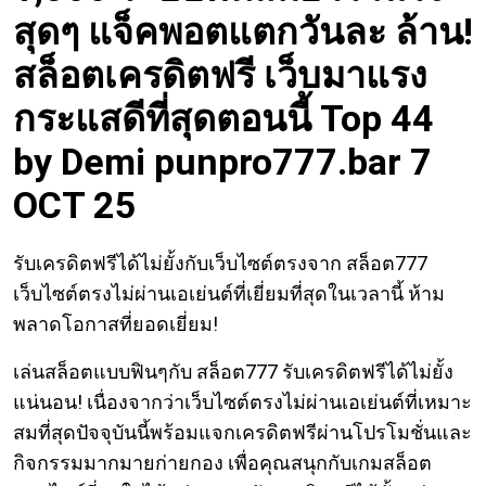
สุดๆ แจ็คพอตแตกวันละ ล้าน!
สล็อตเครดิตฟรี เว็บมาแรง
กระแสดีที่สุดตอนนี้ Top 44
by Demi punpro777.bar 7
OCT 25
รับเครดิตฟรีได้ไม่ยั้งกับเว็บไซต์ตรงจาก สล็อต777
เว็บไซต์ตรงไม่ผ่านเอเย่นต์ที่เยี่ยมที่สุดในเวลานี้ ห้าม
พลาดโอกาสที่ยอดเยี่ยม!
เล่นสล็อตแบบฟินๆกับ สล็อต777 รับเครดิตฟรีได้ไม่ยั้ง
แน่นอน! เนื่องจากว่าเว็บไซต์ตรงไม่ผ่านเอเย่นต์ที่เหมาะ
สมที่สุดปัจจุบันนี้พร้อมแจกเครดิตฟรีผ่านโปรโมชั่นและ
กิจกรรมมากมายก่ายกอง เพื่อคุณสนุกกับเกมสล็อต