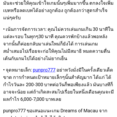
มันจะช่วยให้คุณเข้าใจเกมนั้นๆเพิ่มมากขึ้น ตกลงใจเพิ่ม
เบทหรือลดเบทได้อย่างถูกต้อง ถูกต้องกว่าสูตรสำเร็จ
แน่ๆครับ
• เน้นการจัดการเวลา: คุณไม่ควรเล่นเกมเกิน 30 นาทีใน
แต่ละรอบ ในทุกๆ30 นาที คุณควรพักบ้างแล้วพอหลัง
จากนั้นก็ค่อยกลับมาเล่นใหม่ก็ยังได้ การเล่นเกม
สม่ำเสมอไปเรื่อยจะก่อให้คุณไม่มีสมาธิ หมดความตื่น
เต้นกับเกมไปได้อย่างไม่ยากเย็น
• จุดหมายเล็ก:
punpro777
อย่าหวังมั่งมีในครั้งเดียวเด็ด
ขาด การกำหนดเป้าหมายเล็กๆนั้นสำคัญมาก ได้แก่ ได้
กำไรวันละ 200-300 บาทต่อวันก็พอเพียงแล้ว มันบางทีก็
อาจจะน้อย แต่ถ้าเกิดสะสมไปเรื่อยในหนึ่งเดือนคุณจะมี
ผลกำไร 6,000-7,000 บาทเลย
punpro777 ขอเสนอแนะเกม Dreams of Macau จาก