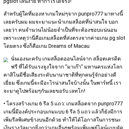
pgslot เล่นง่าย ทำกำไรได้จริง!
สำหรับผู้ใดที่มองหาเกมใหม่ๆจาก punpro777 มาทางนี้
เลยครับผม ผมจะมาแนะนำเกมสล็อตที่น่าสนใจ บอก
เลยว่า คนจำนวนไม่น้อยจำเป็นที่จะต้องชอบแน่นอน
เพราะเหตุว่านี่คือเกมสล็อตที่ส่งตรงจากค่ายเกม pg slot
โดยตรง ซึ่งก็คือเกม Dreams of Macau
นั่นเองนะครับ เกมสล็อตออนไลน์จาก สล็อตเครดิต
ฟรี ที่ได้รับแรงจูงใจจาก “มาเก๊า” มหานครแห่งโลก
คาสิโนมีชื่อเสียงระดับนานาชาติที่ทุกคนรู้จักอย่างดี
เยี่ยม ซึ่งเกมนี้จะมีอะไรน่าสนใจบ้างนั้น ในพาร์ทนี้ เรา
จะมาดูไปพร้อมๆกันเลยขอรับ เลทโก!
• โครงสร้างเกม 6 รีล 5 แถว: เกมสล็อตจาก punpro777
เกมนี้มีองค์ประกอบเกมแบบ 6 รีล 5 แถว แล้วก็ยังมีการ
เพิ่มรีลพิเศษข้างบนอีกด้วย ทำให้ได้โอกาสในการชนะ
เงินรางวัลมากยิ่งกว่าเกมอื่นๆพร้อมเพิ่มเพย์ไลน์แบบจัด