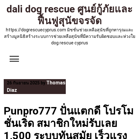
Skip
dali dog rescue ศูนย์กู้ภัยและ
to
ฟื้นฟูสุนัขจรจัด
content
https://dogrescuecyprus.com มิชชั่นช่วยเหลือสุนัขที่ถูกทารุณและ
สร้างมูลนิธิสร้างระบบการช่วยเหลือสุนัขที่มีความรับผิดชอบและห่วงใย
dog rescue cyprus
Thomas
26 กันยายน 2025
by
Diaz
Punpro777 ปั่นแตกดี โปรโม
ชั่นเริ่ด สมาชิกใหม่รับเลย
1,500 ระบบทันสมัย เร็วแรง