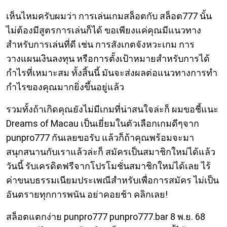
เห็นไหมครับผมว่า การเล่นเกมสล็อตกับ สล็อต777 นั้น
ไม่ต้องมีสูตรการเล่นก็ได้ ขอเพียงแค่คุณมีแนวทาง
สำหรับการเล่นที่ดี เช่น การสังเกตจังหวะเกม การ
วางแผนเงินลงทุน หรือการตั้งเป้าหมายสำหรับการได้
กำไรที่เหมาะสม ทั้งสิ้นนี้ มันจะส่งผลต่อแนวทางการทำ
กำไรของคุณมากยิ่งขึ้นอยู่แล้ว
รวมทั้งถ้าเกิดคุณยังไม่มีเกมที่น่าสนใจล่ะก็ ผมขอชี้แนะ
Dreams of Macau เป็นเยี่ยมในตัวเลือกเกมดีๆจาก
punpro777 กันเลยขอรับ แล้วก็ถ้าคุณพร้อมจะมา
สนุกสนานกับเราแล้วล่ะก็ สมัครเป็นสมาชิกใหม่ได้แล้ว
วันนี้ รับเครดิตฟรีจากโปรโมชั่นสมาชิกใหม่ได้เลย ไร้
ค่าขนบธรรมเนียมประเพณีสำหรับเพื่อการสมัคร ไม่เป็น
อันตรายทุกการพนัน อย่าคอยช้า คลิกเลย!
สล็อตแตกง่าย punpro777 punpro777.bar 8 พ.ย. 68