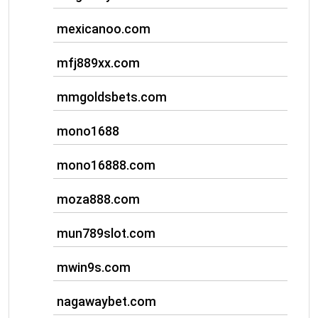
mexicanoo.com
mfj889xx.com
mmgoldsbets.com
mono1688
mono16888.com
moza888.com
mun789slot.com
mwin9s.com
nagawaybet.com