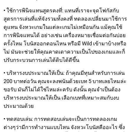
• ใช้การพินิจแทนสูตรคงที่: แทนที่เราจะจุดโฟกัสกับ
สูตรการเล่นที่แท้จังรวมทั้งคงที่ ทดลองเปลี่ยนมาใช้การ
ดูแทน จังหวะเกมในแต่ละเกมไม่เหมือนกัน แม้คุณใช้
การพินิจแทนได้ อย่างเช่น เครื่องหมายเชื่อมต่อกันบ่อย
ครั้งไหม โบนัสออกตอนไหน หรือมี Wild เข้ามาบ้างหรือ
ไม่ มันจะช่วยให้คุณคาดเดาความเป็นไปของเกมและก็
ปรับกระบวนการเล่นได้ดิบได้ดีขึ้น
• บริหารงบประมาณให้เป็น: ถ้าคุณมีทุนสำหรับการเล่น
200 บาทต่อวัน คุณจะลงพนันด้วยเบท 5 บาทเลยไหมล่ะ
ขอรับ มันก็ไม่ได้ใช่ไหมล่ะครับ ดังนั้น คุณจำเป็นต้อง
บริหารงบประมาณให้เป็น เลือกเบทที่เหมาะสมกับงบ
ประมาณด้วย
• ทดสอบเล่น: การทดสอบเล่นจะเป็นการทดลองเกม
ต่างๆว่ามีการทำงานแบบไหน จังหวะโบนัสคืออะไร ซึ่ง