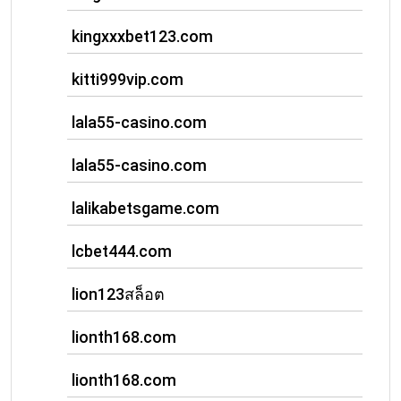
kingxxxbet123.com
kitti999vip.com
lala55-casino.com
lala55-casino.com
lalikabetsgame.com
lcbet444.com
lion123สล็อต
lionth168.com
lionth168.com