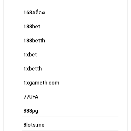
168สล็อต
188bet
188betth
1xbet
1xbetth
1xgameth.com
77UFA
888pg
8lots.me