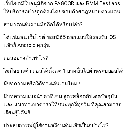
เว็บไซต์มีใบอนุมัติจาก PAGCOR และ BMM Testlabs
ให้บริการอย่างถูกต้องโดยชอบด้วยกฎหมายต่างแดน
สามารถเล่นผ่านมือถือได้หรือเปล่า?
ได้แน่นอน เว็บไซต์ rasri365 ออกแบบให้รองรับ iOS
แล้วก็ Android ทุกรุ่น
ถอนอย่างต่ำเท่าไร?
ไม่มีอย่างต่ำ ถอนได้ตั้งแต่ 1 บาทขึ้นไปผ่านระบบออโต้
มีบทความหรือวิถีทางเล่นเกมไหม?
มีบทความแนะนำ อาทิเช่น สูตรสล็อตอัปเดตปัจจุบัน
และ แนวทางบาคาร่าให้ชนะทุกวี่ทุกวัน ที่คุณสามารถ
เรียนรู้ได้ฟรี
ประสบการณ์ผู้ใช้งานจริง: เล่นแล้วเป็นอย่างไร?