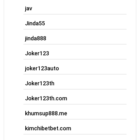
jav
Jinda55
jinda888
Joker123
joker123auto
Joker123th
Joker123th.com
khumsup888.me
kimchibetbet.com