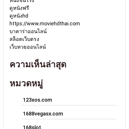
หนังชนโรง
ดูหนังฟรี
ดูหนังhd
https://www.moviehdthai.com
บาคาร่าออนไลน์
สล็อตเว็บตรง
เว็บหวยออนไลน์
ความเห็นล่าสุด
หมวดหมู่
123xos.com
1688vegasx.com
168slot