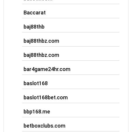
Baccarat
baj88thb
baj88thbz.com
baj88thbz.com
bar4game24hr.com
baslot168
baslot168bet.com
bbp168.me
betboxclubs.com