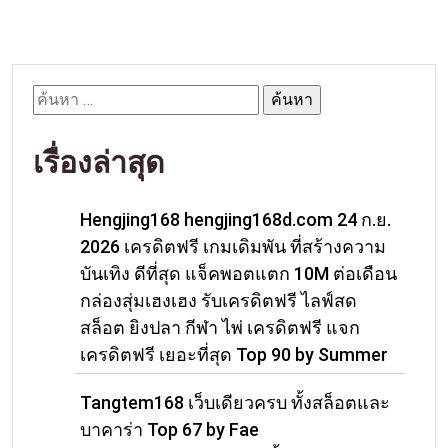
ค้นหา
สำหรับ:
เรื่องล่าสุด
Hengjing168 hengjing168d.com 24 ก.ย.
2026 เครดิตฟรี เกมเดิมพัน ที่สร้างความ
บันเทิง ดีที่สุด แจ็คพอตแตก 10M ต่อเดือน
กล่องสุ่มเฮงเฮง รับเครดิตฟรี ไลฟ์สด
สล็อต ยิงปลา กีฬา ไพ่ เครดิตฟรี แจก
เครดิตฟรี เยอะที่สุด Top 90 by Summer
Tangtem168 เว็บเดียวครบ ทั้งสล็อตและ
บาคาร่า Top 67 by Fae