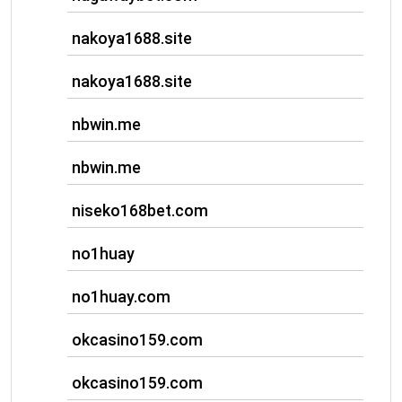
nakoya1688.site
nakoya1688.site
nbwin.me
nbwin.me
niseko168bet.com
no1huay
no1huay.com
okcasino159.com
okcasino159.com