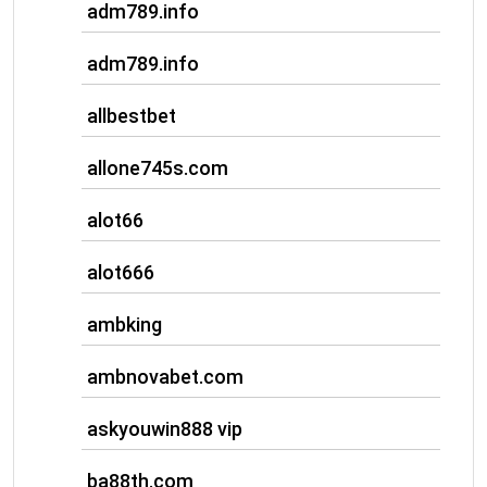
adm789.info
adm789.info
allbestbet
allone745s.com
alot66
alot666
ambking
ambnovabet.com
askyouwin888 vip
ba88th.com