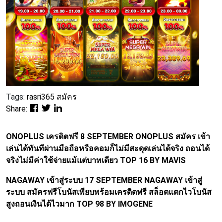
Tags:
rasri365 สมัคร
Share:
ONOPLUS เครดิตฟรี 8 SEPTEMBER ONOPLUS สมัคร เข้า
เล่นได้ทันทีผ่านมือถือหรือคอมก็ไม่มีสะดุดเล่นได้จริง ถอนได้
จริงไม่มีค่าใช้จ่ายแม้แต่บาทเดียว TOP 16 BY MAVIS
NAGAWAY เข้าสู่ระบบ 17 SEPTEMBER NAGAWAY เข้าสู่
ระบบ สมัครฟรีโบนัสเพียบพร้อมเครดิตฟรี สล็อตแตกไวโบนัส
สูงถอนเงินได้ไวมาก TOP 98 BY IMOGENE