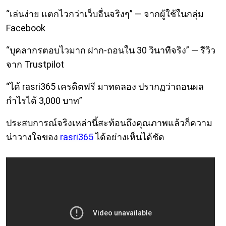
“เล่นง่าย แตกไวกว่าเว็บอื่นจริงๆ” — จากผู้ใช้ในกลุ่ม
Facebook
“บุคลากรตอบไวมาก ฝาก-ถอนใน 30 วินาทีจริง” — รีวิว
จาก Trustpilot
“ได้ rasri365 เครดิตฟรี มาทดลอง ปรากฏว่าถอนผล
กำไรได้ 3,000 บาท”
ประสบการณ์จริงเหล่านี้สะท้อนถึงคุณภาพแล้วก็ความ
น่าวางใจของ
rasri365
ได้อย่างเห็นได้ชัด