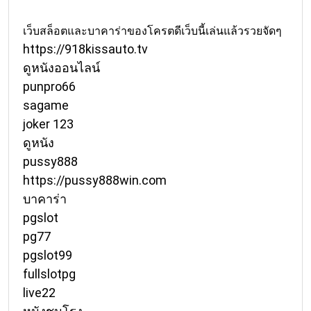
เว็บสล็อตและบาคาร่าของโครตดีเว็บนี้เล่นแล้วรวยจัดๆ
https://918kissauto.tv
ดูหนังออนไลน์
punpro66
sagame
joker 123
ดูหนัง
pussy888
https://pussy888win.com
บาคาร่า
pgslot
pg77
pgslot99
fullslotpg
live22