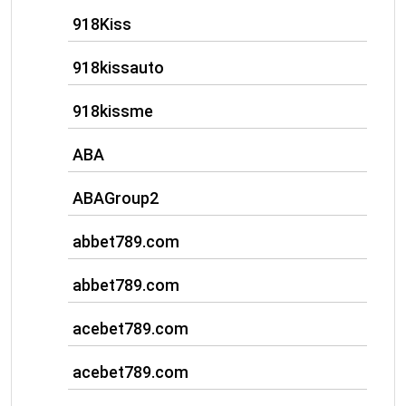
918Kiss
918kissauto
918kissme
ABA
ABAGroup2
abbet789.com
abbet789.com
acebet789.com
acebet789.com