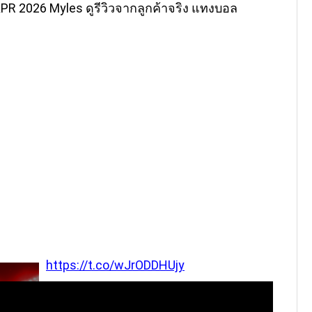
APR 2026 Myles ดูรีวิวจากลูกค้าจริง แทงบอล
https://t.co/wJrODDHUjy