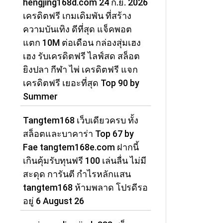
hengjing168d.com 24 ก.ย. 2026
เครดิตฟรี เกมเดิมพัน ที่สร้าง
ความบันเทิง ดีที่สุด แจ็คพอต
แตก 10M ต่อเดือน กล่องสุ่มเฮง
เฮง รับเครดิตฟรี ไลฟ์สด สล็อต
ยิงปลา กีฬา ไพ่ เครดิตฟรี แจก
เครดิตฟรี เยอะที่สุด Top 90 by
Summer
Tangtem168 เว็บเดียวครบ ทั้ง
สล็อตและบาคาร่า Top 67 by
Fae tangtem168e.com ฝากนี้
เกินคุ้มรับทุนฟรี 100 เล่นลื่น ไม่มี
สะดุด การันตี กำไรหลักแสน
tangtem168 ห้ามพลาด โปรดีรอ
อยู่ 6 August 26