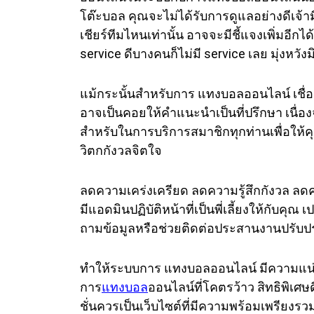
โต๊ะบอล คุณจะไม่ได้รับการดูแลอย่างดีเจ้
เชียร์ทีมไหนเท่านั้น อาจจะมีชี้แจงเพิ่มอี
service ดีบางคนก็ไม่มี service เลย มุ่งหวังม
แม้กระนั้นสำหรับการ แทงบอลออนไลน์ เชื่อมั
อาจเป็นคอยให้คำแนะนำเป็นที่ปรึกษา เนื่
สำหรับในการบริการสมาชิกทุกท่านเพื่อให
วิตกกังวลจิตใจ
ลดความเคร่งเครียด ลดความรู้สึกกังวล ลดควา
มีแอดมินปฏิบัติหน้าที่เป็นพี่เลี้ยงให้กับคุณ 
ถามข้อมูลหรือช่วยติดต่อประสานงานปรับปร
ทำให้ระบบการ แทงบอลออนไลน์ มีความแน่ใ
การ
แทงบอล
ออนไลน์ที่โคตรว้าว สิทธิพิเศษ
ชั่นควรเป็นเว็บไซต์ที่มีความพร้อมเพรียงรว