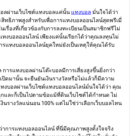
อลผ่านเว็บไซต์แทงบอลแค่นั้น
แทงบอล
มั่นใจได้ว่า
ะสิทธิภาพสูงสำหรับเพื่อการแทงบอลออนไลน์สุดพรีเมี่
ในเรื่องที่เกี่ยวข้องกับการลงทะเบียนเป็นสมาชิกฟรีไม่
แทงบอลออนไลน์ เพียงแค่นั้นเรียกได้ว่าคุณลงทุนไม่
องการแทงบอลออนไลน์ยุคใหม่ยังเป็นเหตุให้คุณได้รับ
 การแทงบอลผ่านโต๊ะบอลมีการเสี่ยงสูงขึ้นยิ่งกว่า
่เปิดมานั้น จะยืนยันเงินรางวัลหรือไม่แล้วก็มีความ
รแทงบอลผ่านเว็บไซต์แทงบอลออนไลน์มั่นใจได้ว่า คุณ
ูกและก็เป็นไปตามข้อแม้ที่ดินเว็บไซต์ได้กำหนด ไม่
บเงินรางวัลแน่นอน 100% แต่ไม่ใช่ว่าเลือกเว็บบอลไหน
้ว่าการแทงบอลออนไลน์ ที่นี่มีคุณภาพสูงตั้งใจจริง