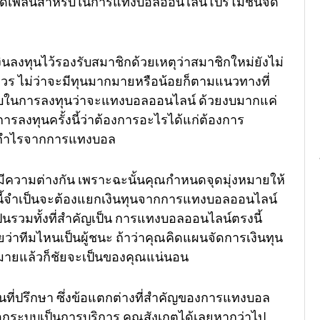
ิดเพลินสำหรับในการแทงบอลออนไลน์โปรโมชั่นจัด
นลงทุนไว้รองรับสมาชิกด้วยเหตุว่าสมาชิกใหม่ยังไม่
วร ไม่ว่าจะมีทุนมากมายหรือน้อยก็ตามแนวทางที่
หรับในการลงทุนว่าจะแทงบอลออนไลน์ ด้วยงบมากแค่
รลงทุนครั้งนี้ว่าต้องการอะไรได้แก่ต้องการ
ำกำไรจากการแทงบอล
ะมีความต่างกัน เพราะฉะนั้นคุณกำหนดจุดมุ่งหมายให้
ี้จำเป็นจะต้องแยกเงินทุนจากการแทงบอลออนไลน์
ปนรวมทั้งที่สำคัญเป็น การแทงบอลออนไลน์ตรงนี้
ายว่าทีมไหนเป็นผู้ชนะ ถ้าว่าคุณคิดแผนจัดการเงินทุน
้าหมายแล้วก็ชัยจะเป็นของคุณแน่นอน
ที่ปรึกษา ซึ่งข้อแตกต่างที่สำคัญของการแทงบอล
ระบบเป็นการบริการ คุณสังเกตได้เลยหากว่าไป