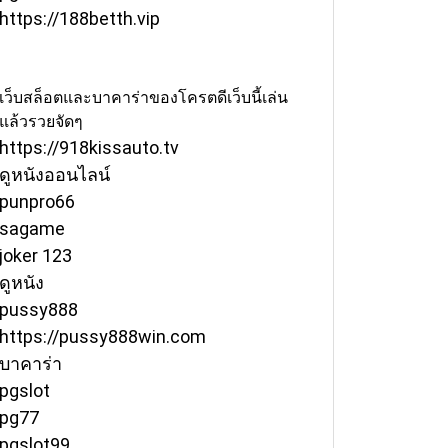
https://188betth.vip
เว็บสล็อตและบาคาร่าของโครตดีเว็บนี้เล่น
แล้วรวยจัดๆ
https://918kissauto.tv
ดูหนังออนไลน์
punpro66
sagame
joker 123
ดูหนัง
pussy888
https://pussy888win.com
บาคาร่า
pgslot
pg77
pgslot99