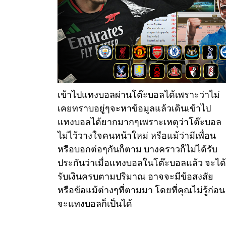
เข้าไปแทงบอลผ่านโต๊ะบอลได้เพราะว่าไม่
เคยทราบอยู่ๆจะหาข้อมูลแล้วเดินเข้าไป
แทงบอลได้ยากมากๆเพราะเหตุว่าโต๊ะบอล
ไม่ไว้วางใจคนหน้าใหม่ หรือแม้ว่ามีเพื่อน
หรือบอกต่อๆกันก็ตาม บางคราวก็ไม่ได้รับ
ประกันว่าเมื่อแทงบอลในโต๊ะบอลแล้ว จะได้
รับเงินครบตามปริมาณ อาจจะมีข้อสงสัย
หรือข้อแม้ต่างๆที่ตามมา โดยที่คุณไม่รู้ก่อน
จะแทงบอลก็เป็นได้