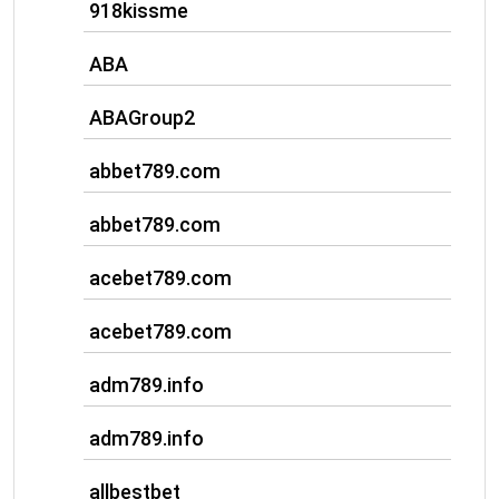
918kissme
ABA
ABAGroup2
abbet789.com
abbet789.com
acebet789.com
acebet789.com
adm789.info
adm789.info
allbestbet