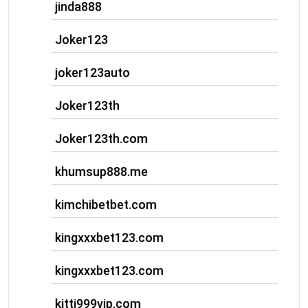
jinda888
Joker123
joker123auto
Joker123th
Joker123th.com
khumsup888.me
kimchibetbet.com
kingxxxbet123.com
kingxxxbet123.com
kitti999vip.com