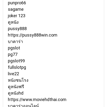
punpro66
sagame
joker 123
ดูหนัง
pussy888
https://pussy888win.com
บาคาร่า
pgslot
pg77
pgslot99
fullslotpg
live22
หนังชนโรง
ดูหนังฟรี
ดูหนังhd
https://www.moviehdthai.com
บาคาร่าออนไลน์