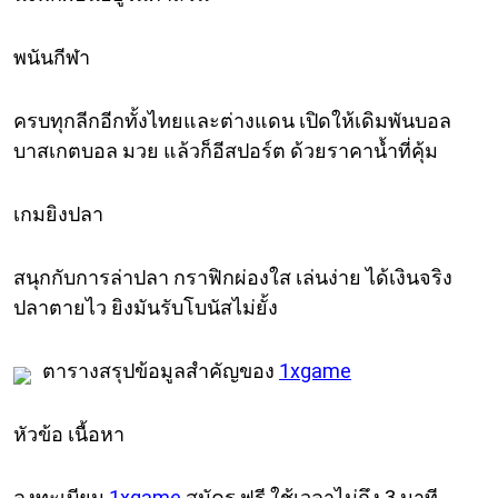
พนันกีฬา
ครบทุกลีกอีกทั้งไทยและต่างแดน เปิดให้เดิมพันบอล
บาสเกตบอล มวย แล้วก็อีสปอร์ต ด้วยราคาน้ำที่คุ้ม
เกมยิงปลา
สนุกกับการล่าปลา กราฟิกผ่องใส เล่นง่าย ได้เงินจริง
ปลาตายไว ยิงมันรับโบนัสไม่ยั้ง
ตารางสรุปข้อมูลสำคัญของ
1xgame
หัวข้อ เนื้อหา
ลงทะเบียน
1xgame
สมัคร ฟรี ใช้เวลาไม่ถึง 3 นาที