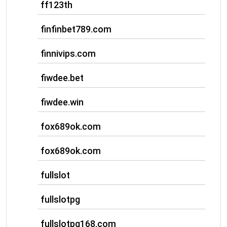
ff123th
finfinbet789.com
finnivips.com
fiwdee.bet
fiwdee.win
fox689ok.com
fox689ok.com
fullslot
fullslotpg
fullslotpg168.com