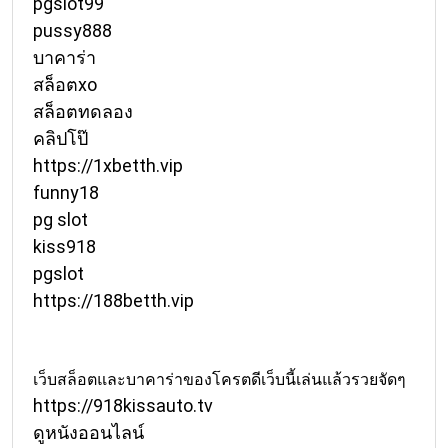
pgslot99
pussy888
บาคาร่า
สล็อตxo
สล็อตทดลอง
คลิปโป๊
https://1xbetth.vip
funny18
pg slot
kiss918
pgslot
https://188betth.vip
เว็บสล็อตและบาคาร่าของโครตดีเว็บนี้เล่นแล้วรวยจัดๆ
https://918kissauto.tv
ดูหนังออนไลน์