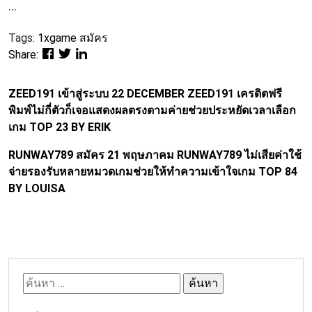
…
Tags:
1xgame สมัคร
Share:
ZEED191 เข้าสู่ระบบ 22 DECEMBER ZEED191 เครดิตฟรี
พิมพ์ไม่กี่ตัวก็เจอแสดงผลตรงตามค่ายช่วยประหยัดเวลาเลือก
เกม TOP 23 BY ERIK
RUNWAY789 สมัคร 21 พฤษภาคม RUNWAY789 ไม่เสียค่าใช้
จ่ายรองรับหลายหมวดเกมช่วยให้ทำความเข้าใจเกม TOP 84
BY LOUISA
ค้นหา
สำหรับ: