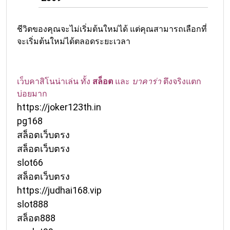
ชีวิตของคุณจะไม่เริ่มต้นใหม่ได้ แต่คุณสามารถเลือกที่
จะเริ่มต้นใหม่ได้ตลอดระยะเวลา
เว็บคาสิโนน่าเล่น ทั้ง
สล็อต
และ
บาคาร่า
ตึงจริงแตก
บ่อยมาก
https://joker123th.in
pg168
สล็อตเว็บตรง
สล็อตเว็บตรง
slot66
สล็อตเว็บตรง
https://judhai168.vip
slot888
สล็อต888