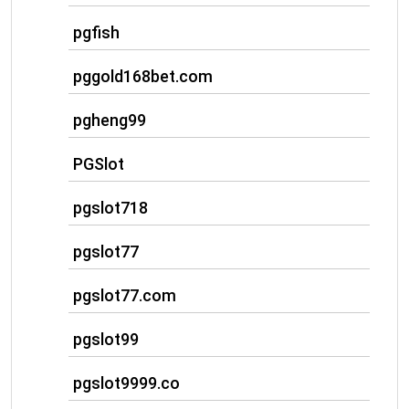
pgfish
pggold168bet.com
pgheng99
PGSlot
pgslot718
pgslot77
pgslot77.com
pgslot99
pgslot9999.co