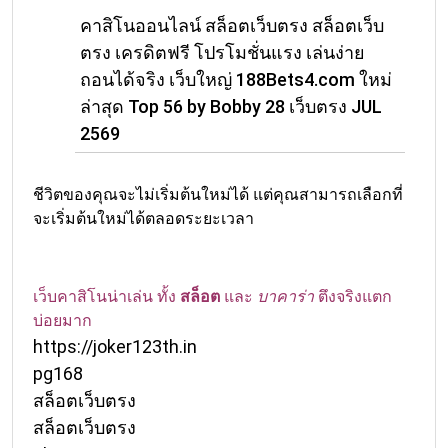
คาสิโนออนไลน์ สล็อตเว็บตรง สล็อตเว็บ
ตรง เครดิตฟรี โปรโมชั่นแรง เล่นง่าย
ถอนได้จริง เว็บใหญ่ 188Bets4.com ใหม่
ล่าสุด Top 56 by Bobby 28 เว็บตรง JUL
2569
ชีวิตของคุณจะไม่เริ่มต้นใหม่ได้ แต่คุณสามารถเลือกที่
จะเริ่มต้นใหม่ได้ตลอดระยะเวลา
เว็บคาสิโนน่าเล่น ทั้ง
สล็อต
และ
บาคาร่า
ตึงจริงแตก
บ่อยมาก
https://joker123th.in
pg168
สล็อตเว็บตรง
สล็อตเว็บตรง