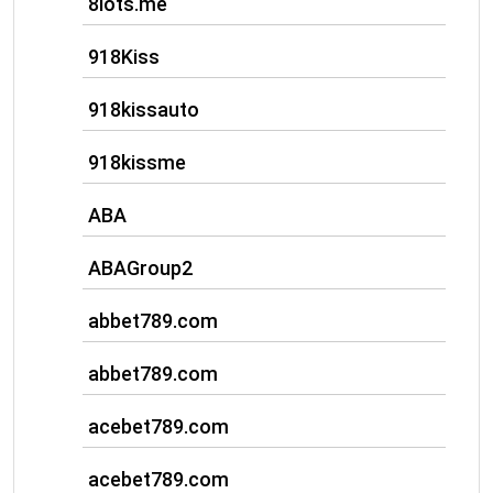
8lots.me
918Kiss
918kissauto
918kissme
ABA
ABAGroup2
abbet789.com
abbet789.com
acebet789.com
acebet789.com