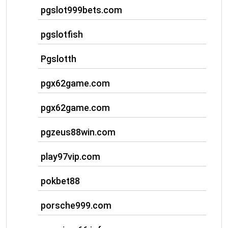
pgslot999bets.com
pgslotfish
Pgslotth
pgx62game.com
pgx62game.com
pgzeus88win.com
play97vip.com
pokbet88
porsche999.com