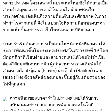
หลายประเทศ โดยเฉพาะในประเทศไทย ซึ่งได้กลายเป็น
ส่วนสำคัญของวงการคาสิโนออนไลน์ นักพนันใน
ประเทศไทยเล็งเห็นถึงความตื่นเต้นและศักยภาพในการ
ทำกำไรจากเกมนี้ จึงไม่แปลกใจที่ความนิยมของบาคา
ร่าจะเพิ่มขึ้นอย่างรวดเร็วในช่วงหลายปีที่ผ่านมา
บาคาร่าเริ่มต้นจากการเป็นเกมไพ่ชนิดหนึ่งที่คาดว่าได้
รับการพัฒนาขึ้นในประเทศฝรั่งเศสในศตวรรษที่ 19 โดย
มีกฎกติกาที่เรียบง่ายและสามารถเล่นได้โดยไม่จำเป็น
ต้องมีทักษะพิเศษมากนัก ผู้เล่นสามารถวางเดิมพันได้
สามทางคือ ฝั่งผู้เล่น (Player) ฝั่งเจ้ามือ (Banker) และ
เสมอ (Tie) ซึ่งผลลัพธ์ของเกมจะขึ้นอยู่กับแต้มรวมของ
ไพ่ที่ถูกแจก
ความนิยมของบาคาร่าในประเทศไทยได้รับการ
สนับสนุนอย่างมากจากการพัฒนาเทคโนโลยี