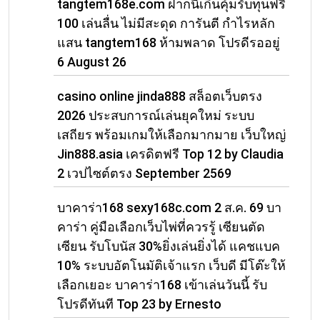
tangtem168e.com ฝากนี้เกินคุ้มรับทุนฟรี
100 เล่นลื่น ไม่มีสะดุด การันตี กำไรหลัก
แสน tangtem168 ห้ามพลาด โปรดีรออยู่
6 August 26
casino online jinda888 สล็อตเว็บตรง
2026 ประสบการณ์เล่นยุคใหม่ ระบบ
เสถียร พร้อมเกมให้เลือกมากมาย เว็บใหญ่
Jin888.asia เครดิตฟรี Top 12 by Claudia
2 เวปไซต์ตรง September 2569
บาคาร่า168 sexy168c.com 2 ส.ค. 69 บา
คาร่า คู่มือเลือกเว็บไพ่ที่ควรรู้ เซียนตัด
เซียน รับโบนัส 30%ยิ่งเล่นยิ่งได้ แคชแบค
10% ระบบอัตโนมัติเจ้าแรก เว็บดี มีโต๊ะให้
เลือกเยอะ บาคาร่า168 เข้าเล่นวันนี้ รับ
โปรดีทันที Top 23 by Ernesto