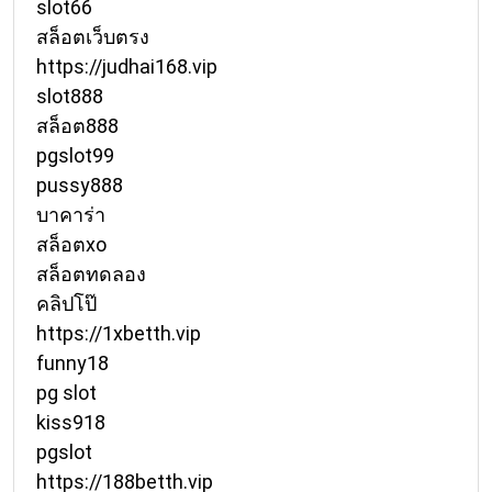
slot66
สล็อตเว็บตรง
https://judhai168.vip
slot888
สล็อต888
pgslot99
pussy888
บาคาร่า
สล็อตxo
สล็อตทดลอง
คลิปโป๊
https://1xbetth.vip
funny18
pg slot
kiss918
pgslot
https://188betth.vip