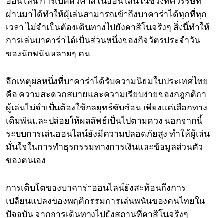
ออนไลน์ การเปิดตัวคาสิโนออนไลน์ในช่วงทศวรรษที่
ผ่านมาได้ทำให้ผู้เล่นสามารถเข้าถึงบาคาร่าได้ทุกที่ทุก
เวลา ไม่จำเป็นต้องเดินทางไปยังคาสิโนจริงๆ สิ่งนี้ทำให้
การเล่นบาคาร่าได้เป็นส่วนหนึ่งของกิจวัตรประจำวัน
ของนักพนันหลายๆ คน
อีกเหตุผลหนึ่งที่บาคาร่าได้รับความนิยมในประเทศไทย
คือ ความสะดวกสบายและความเรียบง่ายของกฎกติกา
ผู้เล่นไม่จำเป็นต้องใช้กลยุทธ์ซับซ้อน เพียงแค่เลือกทาง
เดิมพันและปล่อยให้ผลลัพธ์เป็นไปตามดวง นอกจากนี้
ระบบการเล่นออนไลน์ยังมีความปลอดภัยสูง ทำให้ผู้เล่น
มั่นใจในการทำธุรกรรมทางการเงินและข้อมูลส่วนตัว
ของตนเอง
การเติบโตของบาคาร่าออนไลน์ยังสะท้อนถึงการ
เปลี่ยนแปลงของพฤติกรรมการเล่นพนันของคนไทยใน
ปัจจุบัน จากการเดินทางไปยังสถานที่คาสิโนจริงๆ