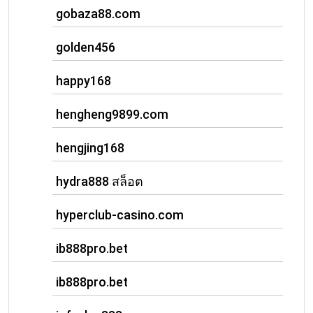
gobaza88.com
golden456
happy168
hengheng9899.com
hengjing168
hydra888 สล็อต
hyperclub-casino.com
ib888pro.bet
ib888pro.bet