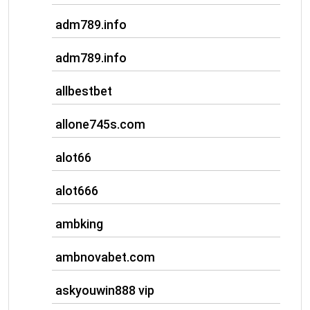
adm789.info
adm789.info
allbestbet
allone745s.com
alot66
alot666
ambking
ambnovabet.com
askyouwin888 vip