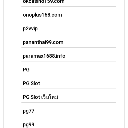
okcasino159.com
onoplus168.com
p2vvip
pananthai99.com
paramax1688.info
PG
PG Slot
PG Slot เว็บใหม่
pg77
pg99