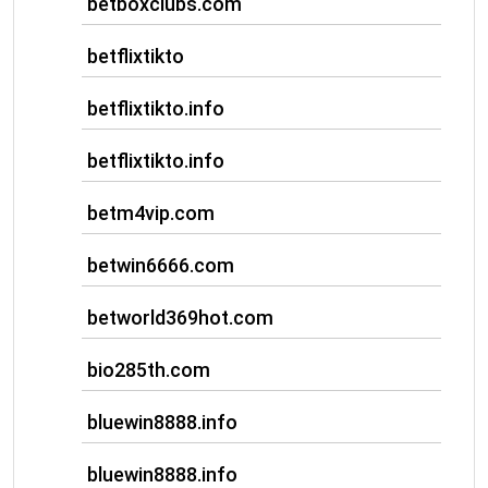
betboxclubs.com
betflixtikto
betflixtikto.info
betflixtikto.info
betm4vip.com
betwin6666.com
betworld369hot.com
bio285th.com
bluewin8888.info
bluewin8888.info