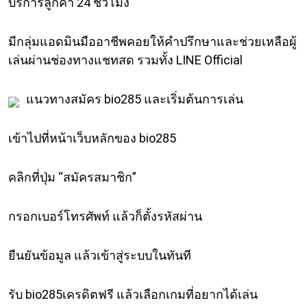
บริการลูกค้า 24 ชั่วโมง
มีกลุ่มแอดมินมืออาชีพคอยให้คำปรึกษาและช่วยเหลือผู้
เล่นผ่านช่องทางแชทสด รวมทั้ง LINE Official
แนวทางสมัคร bio285 และเริ่มต้นการเล่น
เข้าไปที่หน้าเว็บหลักของ bio285
คลิกที่ปุ่ม “สมัครสมาชิก”
กรอกเบอร์โทรศัพท์ แล้วก็ตั้งรหัสผ่าน
ยืนยันข้อมูล แล้วเข้าสู่ระบบในทันที
รับ bio285เครดิตฟรี แล้วเลือกเกมที่อยากได้เล่น