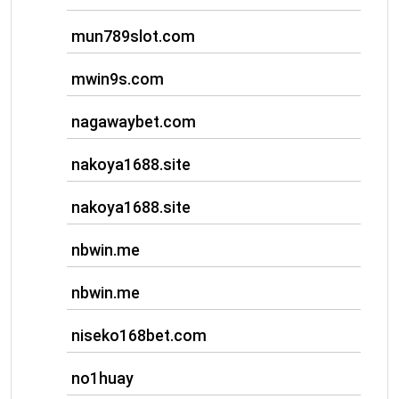
mun789slot.com
mwin9s.com
nagawaybet.com
nakoya1688.site
nakoya1688.site
nbwin.me
nbwin.me
niseko168bet.com
no1huay