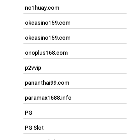
no1huay.com
okcasino159.com
okcasino159.com
onoplus168.com
p2vvip
pananthai99.com
paramax1688.info
PG
PG Slot