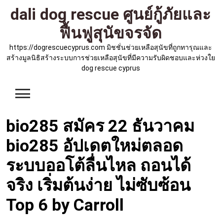
Skip
dali dog rescue ศูนย์กู้ภัยและ
to
ฟื้นฟูสุนัขจรจัด
content
https://dogrescuecyprus.com มิชชั่นช่วยเหลือสุนัขที่ถูกทารุณและ
สร้างมูลนิธิสร้างระบบการช่วยเหลือสุนัขที่มีความรับผิดชอบและห่วงใย
dog rescue cyprus
bio285 สมัคร 22 ธันวาคม
bio285 อัปเดตใหม่ตลอด
ระบบออโต้ลื่นไหล ถอนได้
จริง เริ่มต้นง่าย ไม่ซับซ้อน
Top 6 by Carroll