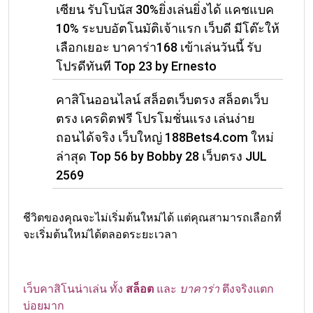
เซียน รับโบนัส 30%ยิ่งเล่นยิ่งได้ แคชแบค
10% ระบบอัตโนมัติเจ้าแรก เว็บดี มีโต๊ะให้
เลือกเยอะ บาคาร่า168 เข้าเล่นวันนี้ รับ
โปรดีทันที Top 23 by Ernesto
คาสิโนออนไลน์ สล็อตเว็บตรง สล็อตเว็บ
ตรง เครดิตฟรี โปรโมชั่นแรง เล่นง่าย
ถอนได้จริง เว็บใหญ่ 188Bets4.com ใหม่
ล่าสุด Top 56 by Bobby 28 เว็บตรง JUL
2569
ชีวิตของคุณจะไม่เริ่มต้นใหม่ได้ แต่คุณสามารถเลือกที่
จะเริ่มต้นใหม่ได้ตลอดระยะเวลา
เว็บคาสิโนน่าเล่น ทั้ง
สล็อต
และ
บาคาร่า
ตึงจริงแตก
บ่อยมาก