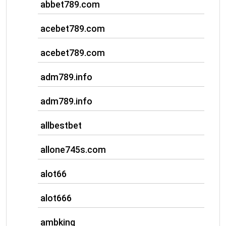
abbet789.com
acebet789.com
acebet789.com
adm789.info
adm789.info
allbestbet
allone745s.com
alot66
alot666
ambking