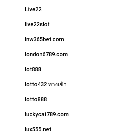
Live22
live22slot
lnw365bet.com
london6789.com
lot888
lotto432 ทางเข้า
lotto888
luckycat789.com
lux555.net