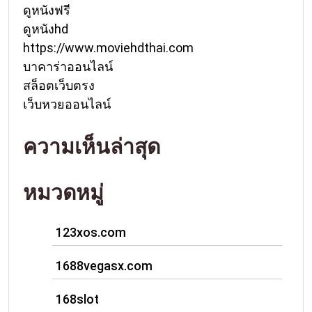
ดูหนังฟรี
ดูหนังhd
https://www.moviehdthai.com
บาคาร่าออนไลน์
สล็อตเว็บตรง
เว็บหวยออนไลน์
ความเห็นล่าสุด
หมวดหมู่
123xos.com
1688vegasx.com
168slot