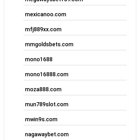
mexicanoo.com
mfj889xx.com
mmgoldsbets.com
mono1688
mono16888.com
moza888.com
mun789slot.com
mwin9s.com
nagawaybet.com