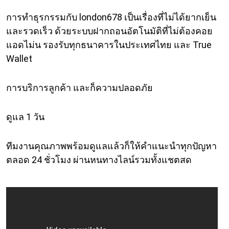
การทำธุรกรรมกับ london678 เป็นเรื่องที่ไม่ได้ยากเย็น
และรวดเร็ว ด้วยระบบฝากถอนอัตโนมัติที่ไม่ต้องคอย
แอดไม่น รองรับทุกธนาคารในประเทศไทย และ True
Wallet
การบริการลูกค้า และก็ความปลอดภัย
ดูแล 1 วัน
ทีมงานคุณภาพพร้อมดูแลแล้วก็ให้คำแนะนำทุกปัญหา
ตลอด 24 ชั่วโมง ผ่านหนทางไลน์รวมทั้งแชตสด