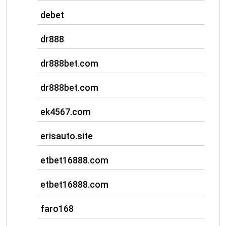
debet
dr888
dr888bet.com
dr888bet.com
ek4567.com
erisauto.site
etbet16888.com
etbet16888.com
faro168