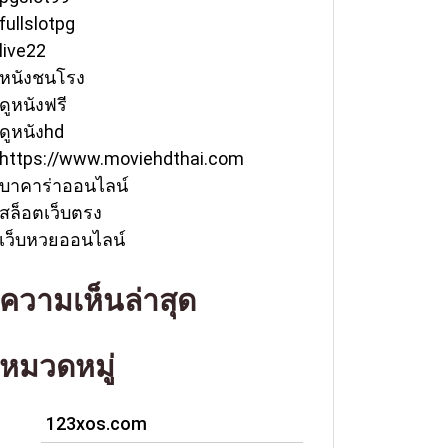
fullslotpg
live22
หนังชนโรง
ดูหนังฟรี
ดูหนังhd
https://www.moviehdthai.com
บาคาร่าออนไลน์
สล็อตเว็บตรง
เว็บหวยออนไลน์
ความเห็นล่าสุด
หมวดหมู่
123xos.com