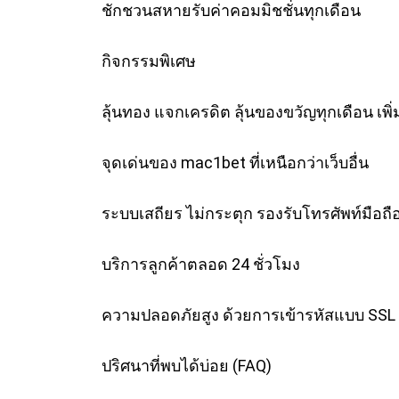
ชักชวนสหายรับค่าคอมมิชชั่นทุกเดือน
กิจกรรมพิเศษ
ลุ้นทอง แจกเครดิต ลุ้นของขวัญทุกเดือน เ
จุดเด่นของ mac1bet ที่เหนือกว่าเว็บอื่น
ระบบเสถียร ไม่กระตุก รองรับโทรศัพท์มือถื
บริการลูกค้าตลอด 24 ชั่วโมง
ความปลอดภัยสูง ด้วยการเข้ารหัสแบบ SSL
ปริศนาที่พบได้บ่อย (FAQ)