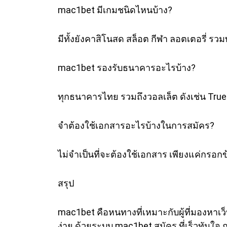
mac1bet มีเกมชนิดไหนบ้าง?
มีทั้งยังคาสิโนสด สล็อต กีฬา ลอตเตอรี่ รว
mac1bet รองรับธนาคารอะไรบ้าง?
ทุกธนาคารไทย รวมถึงวอลเล็ต ดังเช่น Tru
จำต้องใช้เอกสารอะไรบ้างในการสมัคร?
ไม่จำเป็นที่จะต้องใช้เอกสาร เพียงแค่กรอกข
สรุป
mac1bet คือหนทางที่เหมาะกับผู้ที่มองหาเว
ง่าย ด้วยระบบ mac1bet สมัคร ที่เร็วทันใจ