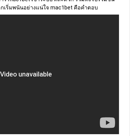
ยากเริ่มพนันอย่างแน่ใจ mac1bet คือคำตอบ