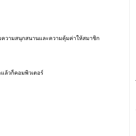
พิ่มความสนุกสนานและความคุ้มค่าให้สมาชิก
อแล้วก็คอมพิวเตอร์