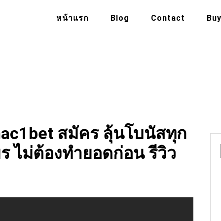
หน้าแรก
Blog
Contact
Buy
c1bet สมัคร ลุ้นโบนัสทุก
 ไม่ต้องทำยอดก่อน รีวิว