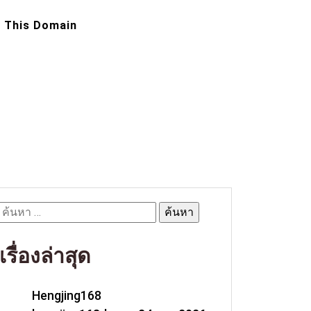
 This Domain
ค้นหา
สำหรับ:
เรื่องล่าสุด
Hengjing168