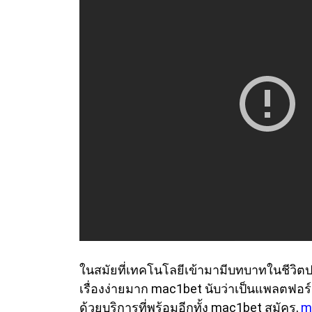
ในสมัยที่เทคโนโลยีเข้ามามีบทบาทในชีวิต
เรื่องง่ายมาก mac1bet นับว่าเป็นแพลตฟอ
ด้วยบริการที่พร้อมอีกทั้ง mac1bet สมัคร,
m