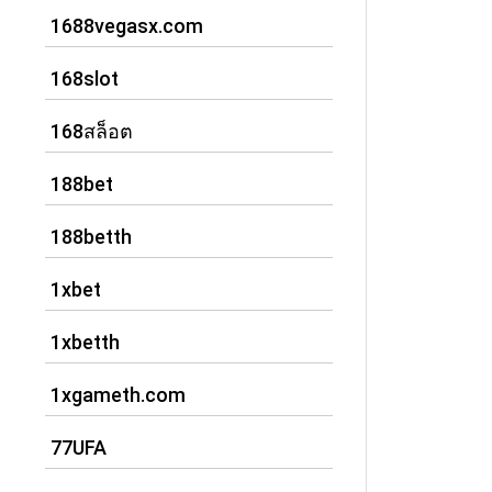
1688vegasx.com
168slot
168สล็อต
188bet
188betth
1xbet
1xbetth
1xgameth.com
77UFA