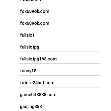
fox689ok.com
fox689ok.com
fullslot
fullslotpg
fullslotpg168.com
funny18
future24bet.com
gamehit8888.com
gaojing888