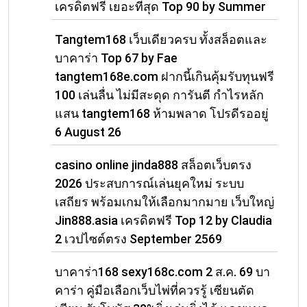
เครดิตฟรี เยอะที่สุด Top 90 by Summer
Tangtem168 เว็บเดียวครบ ทั้งสล็อตและ
บาคาร่า Top 67 by Fae
tangtem168e.com ฝากนี้เกินคุ้มรับทุนฟรี
100 เล่นลื่น ไม่มีสะดุด การันตี กำไรหลัก
แสน tangtem168 ห้ามพลาด โปรดีรออยู่
6 August 26
casino online jinda888 สล็อตเว็บตรง
2026 ประสบการณ์เล่นยุคใหม่ ระบบ
เสถียร พร้อมเกมให้เลือกมากมาย เว็บใหญ่
Jin888.asia เครดิตฟรี Top 12 by Claudia
2 เวปไซต์ตรง September 2569
บาคาร่า168 sexy168c.com 2 ส.ค. 69 บา
คาร่า คู่มือเลือกเว็บไพ่ที่ควรรู้ เซียนตัด