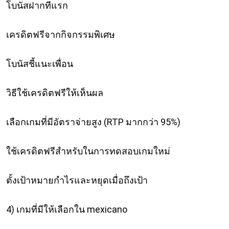
โบนัสฝากทีแรก
เครดิตฟรีจากกิจกรรมพิเศษ
โบนัสชี้แนะเพื่อน
วิธีใช้เครดิตฟรีให้เห็นผล
เลือกเกมที่มีอัตราจ่ายสูง (RTP มากกว่า 95%)
ใช้เครดิตฟรีสำหรับในการทดสอบเกมใหม่
ตั้งเป้าหมายกำไรและหยุดเมื่อถึงเป้า
4) เกมที่มีให้เลือกใน mexicano