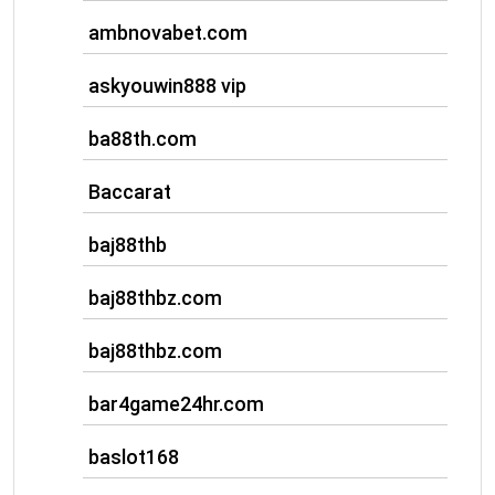
ambnovabet.com
askyouwin888 vip
ba88th.com
Baccarat
baj88thb
baj88thbz.com
baj88thbz.com
bar4game24hr.com
baslot168