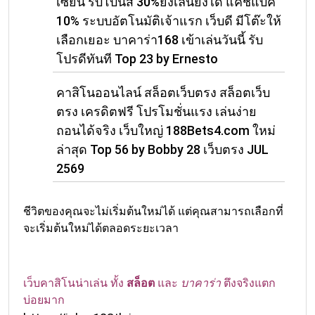
เซียน รับโบนัส 30%ยิ่งเล่นยิ่งได้ แคชแบค
10% ระบบอัตโนมัติเจ้าแรก เว็บดี มีโต๊ะให้
เลือกเยอะ บาคาร่า168 เข้าเล่นวันนี้ รับ
โปรดีทันที Top 23 by Ernesto
คาสิโนออนไลน์ สล็อตเว็บตรง สล็อตเว็บ
ตรง เครดิตฟรี โปรโมชั่นแรง เล่นง่าย
ถอนได้จริง เว็บใหญ่ 188Bets4.com ใหม่
ล่าสุด Top 56 by Bobby 28 เว็บตรง JUL
2569
ชีวิตของคุณจะไม่เริ่มต้นใหม่ได้ แต่คุณสามารถเลือกที่
จะเริ่มต้นใหม่ได้ตลอดระยะเวลา
เว็บคาสิโนน่าเล่น ทั้ง
สล็อต
และ
บาคาร่า
ตึงจริงแตก
บ่อยมาก