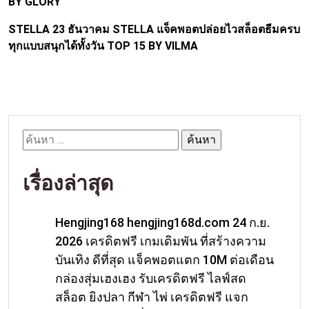
BY GLORY
STELLA 23 ธันวาคม STELLA แจ็คพอตปล่อยไวสล็อตธีมครบ
ทุกแบบสนุกได้ทั้งวัน TOP 15 BY VILMA
ค้นหา
สำหรับ:
เรื่องล่าสุด
Hengjing168 hengjing168d.com 24 ก.ย.
2026 เครดิตฟรี เกมเดิมพัน ที่สร้างความ
บันเทิง ดีที่สุด แจ็คพอตแตก 10M ต่อเดือน
กล่องสุ่มเฮงเฮง รับเครดิตฟรี ไลฟ์สด
สล็อต ยิงปลา กีฬา ไพ่ เครดิตฟรี แจก