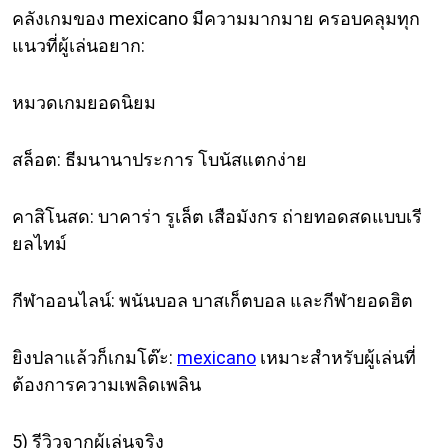
คลังเกมของ mexicano มีความมากมาย ครอบคลุมทุก
แนวที่ผู้เล่นอยาก:
หมวดเกมยอดนิยม
สล็อต: ธีมนานาประการ โบนัสแตกง่าย
คาสิโนสด: บาคาร่า รูเล็ต เสือมังกร ถ่ายทอดสดแบบเรี
ยลไทม์
กีฬาออนไลน์: พนันบอล บาสเก็ตบอล และกีฬายอดฮิต
ยิงปลาแล้วก็เกมโต๊ะ:
mexicano
เหมาะสำหรับผู้เล่นที่
ต้องการความเพลิดเพลิน
5) รีวิวจากผู้เล่นจริง