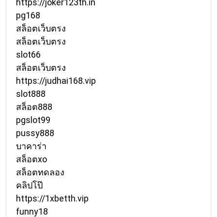
https://joker123th.in
pg168
สล็อตเว็บตรง
สล็อตเว็บตรง
slot66
สล็อตเว็บตรง
https://judhai168.vip
slot888
สล็อต888
pgslot99
pussy888
บาคาร่า
สล็อตxo
สล็อตทดลอง
คลิปโป๊
https://1xbetth.vip
funny18