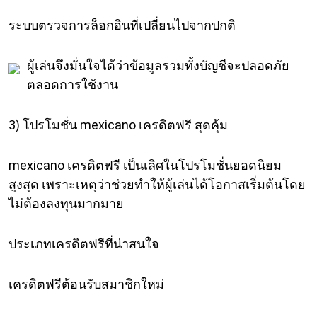
ระบบตรวจการล็อกอินที่เปลี่ยนไปจากปกติ
ผู้เล่นจึงมั่นใจได้ว่าข้อมูลรวมทั้งบัญชีจะปลอดภัย
ตลอดการใช้งาน
3) โปรโมชั่น mexicano เครดิตฟรี สุดคุ้ม
mexicano เครดิตฟรี เป็นเลิศในโปรโมชั่นยอดนิยม
สูงสุด เพราะเหตุว่าช่วยทำให้ผู้เล่นได้โอกาสเริ่มต้นโดย
ไม่ต้องลงทุนมากมาย
ประเภทเครดิตฟรีที่น่าสนใจ
เครดิตฟรีต้อนรับสมาชิกใหม่