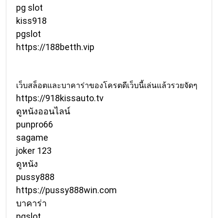
pg slot
kiss918
pgslot
https://188betth.vip
เว็บสล็อตและบาคาร่าของโครตดีเว็บนี้เล่นแล้วรวยจัดๆ
https://918kissauto.tv
ดูหนังออนไลน์
punpro66
sagame
joker 123
ดูหนัง
pussy888
https://pussy888win.com
บาคาร่า
pgslot