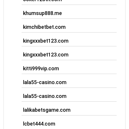
khumsup888.me
kimchibetbet.com
kingxxxbet123.com
kingxxxbet123.com
kitti999vip.com
lala55-casino.com
lala55-casino.com
lalikabetsgame.com
lcbet444.com