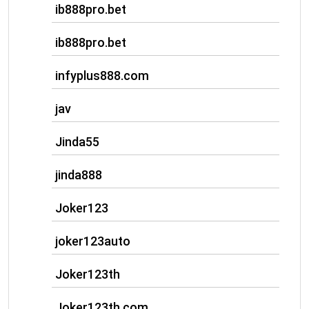
ib888pro.bet
ib888pro.bet
infyplus888.com
jav
Jinda55
jinda888
Joker123
joker123auto
Joker123th
Joker123th.com