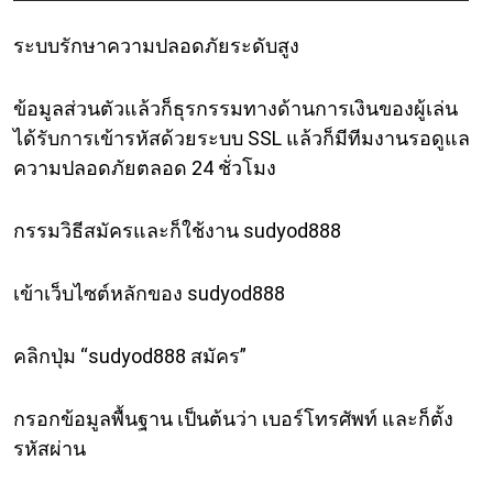
ระบบรักษาความปลอดภัยระดับสูง
ข้อมูลส่วนตัวแล้วก็ธุรกรรมทางด้านการเงินของผู้เล่น
ได้รับการเข้ารหัสด้วยระบบ SSL แล้วก็มีทีมงานรอดูแล
ความปลอดภัยตลอด 24 ชั่วโมง
กรรมวิธีสมัครและก็ใช้งาน sudyod888
เข้าเว็บไซต์หลักของ sudyod888
คลิกปุ่ม “sudyod888 สมัคร”
กรอกข้อมูลพื้นฐาน เป็นต้นว่า เบอร์โทรศัพท์ และก็ตั้ง
รหัสผ่าน