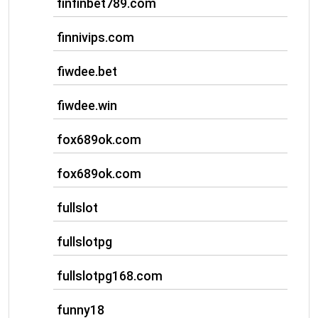
finfinbet789.com
finnivips.com
fiwdee.bet
fiwdee.win
fox689ok.com
fox689ok.com
fullslot
fullslotpg
fullslotpg168.com
funny18