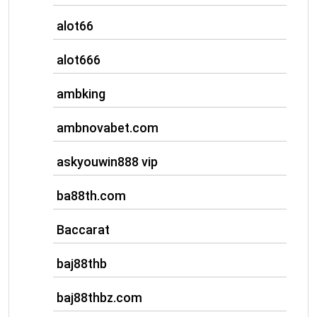
alot66
alot666
ambking
ambnovabet.com
askyouwin888 vip
ba88th.com
Baccarat
baj88thb
baj88thbz.com