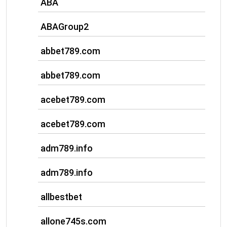
ABA
ABAGroup2
abbet789.com
abbet789.com
acebet789.com
acebet789.com
adm789.info
adm789.info
allbestbet
allone745s.com