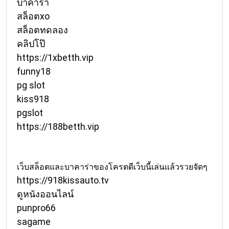
บาคาร่า
สล็อตxo
สล็อตทดลอง
คลิปโป๊
https://1xbetth.vip
funny18
pg slot
kiss918
pgslot
https://188betth.vip
เว็บสล็อตและบาคาร่าของโครตดีเว็บนี้เล่นแล้วรวยจัดๆ
https://918kissauto.tv
ดูหนังออนไลน์
punpro66
sagame