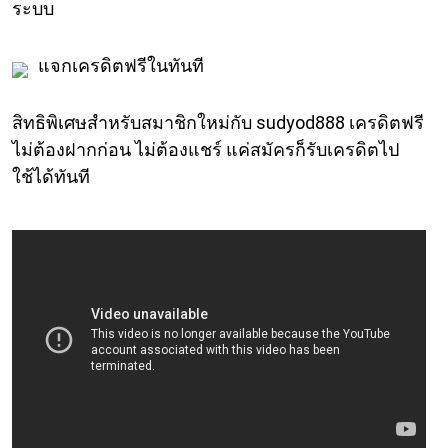
ระบบ
แจกเครดิตฟรีในทันที
สิทธิพิเศษสำหรับสมาชิกใหม่กับ sudyod888 เครดิตฟรี
ไม่ต้องฝากก่อน ไม่ต้องแชร์ แค่สมัครก็รับเครดิตไป
ใช้ได้ทันที