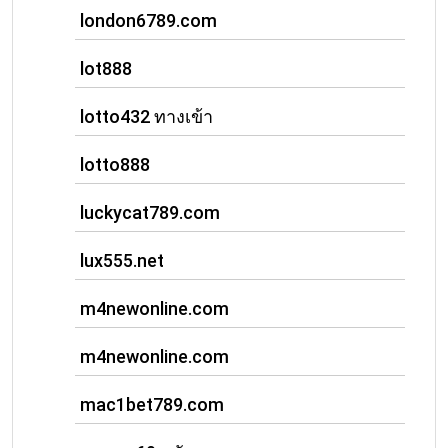
london6789.com
lot888
lotto432 ทางเข้า
lotto888
luckycat789.com
lux555.net
m4newonline.com
m4newonline.com
mac1bet789.com