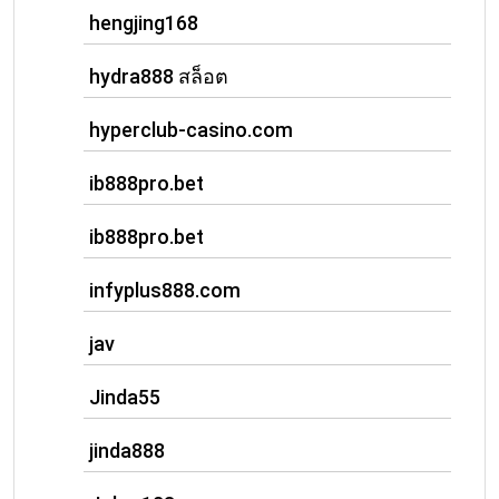
hengjing168
hydra888 สล็อต
hyperclub-casino.com
ib888pro.bet
ib888pro.bet
infyplus888.com
jav
Jinda55
jinda888