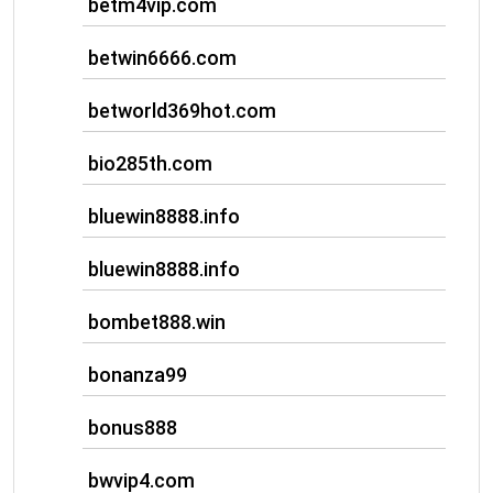
betm4vip.com
betwin6666.com
betworld369hot.com
bio285th.com
bluewin8888.info
bluewin8888.info
bombet888.win
bonanza99
bonus888
bwvip4.com