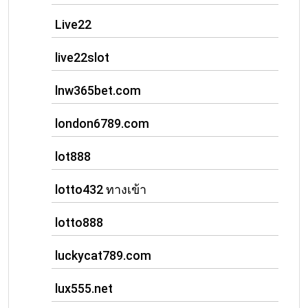
Live22
live22slot
lnw365bet.com
london6789.com
lot888
lotto432 ทางเข้า
lotto888
luckycat789.com
lux555.net