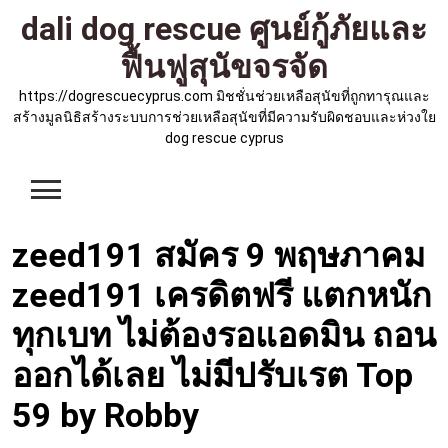
Skip
dali dog rescue ศูนย์กู้ภัยและ
to
ฟื้นฟูสุนัขจรจัด
content
https://dogrescuecyprus.com มิชชั่นช่วยเหลือสุนัขที่ถูกทารุณและ
สร้างมูลนิธิสร้างระบบการช่วยเหลือสุนัขที่มีความรับผิดชอบและห่วงใย
dog rescue cyprus
zeed191 สมัคร 9 พฤษภาคม
zeed191 เครดิตฟรี แตกหนัก
ทุกเบท ไม่ต้องรอแอดมิน ถอน
ออกได้เลย ไม่มีปรับเรต Top
59 by Robby