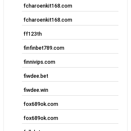
fcharoenkit168.com
fcharoenkit168.com
ff123th
finfinbet789.com
finnivips.com
fiwdee.bet
fiwdee.win
fox689ok.com
fox689ok.com