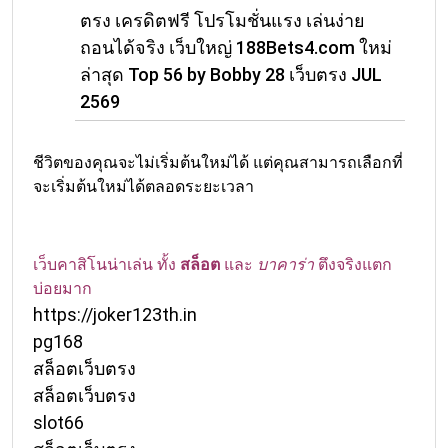
ตรง เครดิตฟรี โปรโมชั่นแรง เล่นง่าย
ถอนได้จริง เว็บใหญ่ 188Bets4.com ใหม่
ล่าสุด Top 56 by Bobby 28 เว็บตรง JUL
2569
ชีวิตของคุณจะไม่เริ่มต้นใหม่ได้ แต่คุณสามารถเลือกที่
จะเริ่มต้นใหม่ได้ตลอดระยะเวลา
เว็บคาสิโนน่าเล่น ทั้ง
สล็อต
และ
บาคาร่า
ตึงจริงแตก
บ่อยมาก
https://joker123th.in
pg168
สล็อตเว็บตรง
สล็อตเว็บตรง
slot66