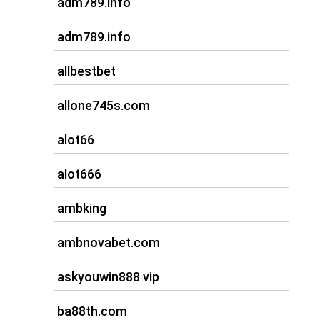
adm789.info
adm789.info
allbestbet
allone745s.com
alot66
alot666
ambking
ambnovabet.com
askyouwin888 vip
ba88th.com