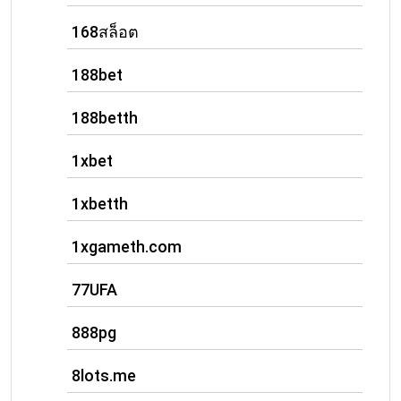
168สล็อต
188bet
188betth
1xbet
1xbetth
1xgameth.com
77UFA
888pg
8lots.me