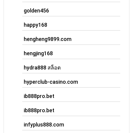
golden456
happy168
hengheng9899.com
hengjing168
hydra888 สล็อต
hyperclub-casino.com
ib888pro.bet
ib888pro.bet
infyplus888.com