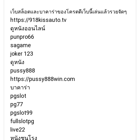
เว็บสล็อตและบาคาร่าของโครตดีเว็บนี้เล่นแล้วรวยจัดๆ
https://918kissauto.tv
ดูหนังออนไลน์
punpro66
sagame
joker 123
ดูหนัง
pussy888
https://pussy888win.com
บาคาร่า
pgslot
pg77
pgslot99
fullslotpg
live22
หนังชนโรง