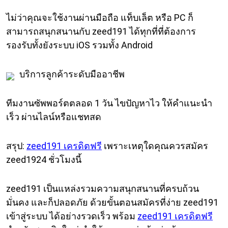
ไม่ว่าคุณจะใช้งานผ่านมือถือ แท็บเล็ต หรือ PC ก็
สามารถสนุกสนานกับ zeed191 ได้ทุกที่ที่ต้องการ
รองรับทั้งยังระบบ iOS รวมทั้ง Android
บริการลูกค้าระดับมืออาชีพ
ทีมงานซัพพอร์ตตลอด 1 วัน ไขปัญหาไว ให้คำแนะนำ
เร็ว ผ่านไลน์หรือแชทสด
สรุป:
zeed191 เครดิตฟรี
เพราะเหตุใดคุณควรสมัคร
zeed1924 ชั่วโมงนี้
zeed191 เป็นแหล่งรวมความสนุกสนานที่ครบถ้วน
มั่นคง และก็ปลอดภัย ด้วยขั้นตอนสมัครที่ง่าย zeed191
เข้าสู่ระบบ ได้อย่างรวดเร็ว พร้อม
zeed191 เครดิตฟรี