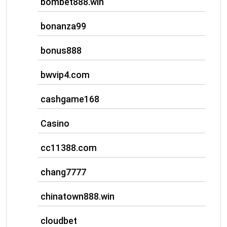
bombet888.win
bonanza99
bonus888
bwvip4.com
cashgame168
Casino
cc11388.com
chang7777
chinatown888.win
cloudbet