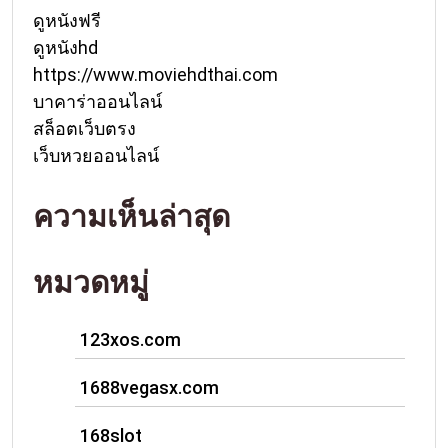
ดูหนังฟรี
ดูหนังhd
https://www.moviehdthai.com
บาคาร่าออนไลน์
สล็อตเว็บตรง
เว็บหวยออนไลน์
ความเห็นล่าสุด
หมวดหมู่
123xos.com
1688vegasx.com
168slot