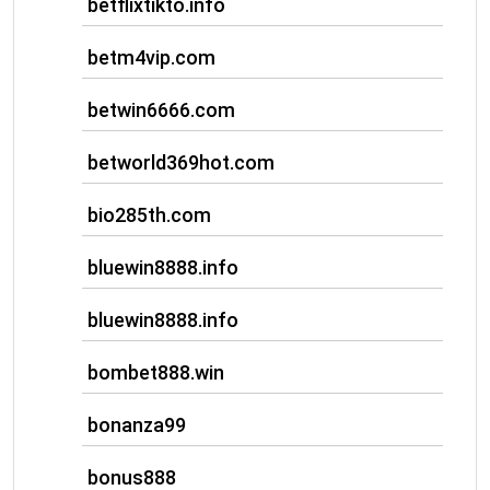
betflixtikto.info
betm4vip.com
betwin6666.com
betworld369hot.com
bio285th.com
bluewin8888.info
bluewin8888.info
bombet888.win
bonanza99
bonus888