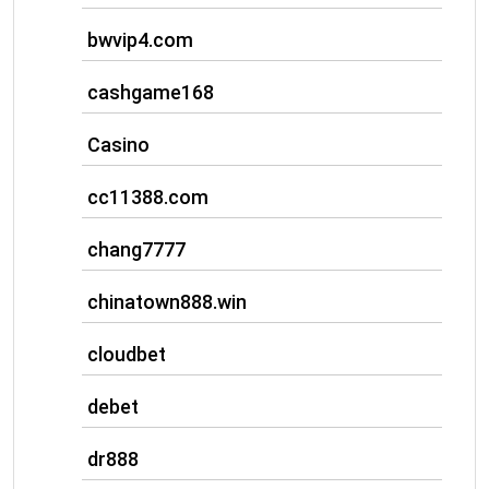
bwvip4.com
cashgame168
Casino
cc11388.com
chang7777
chinatown888.win
cloudbet
debet
dr888