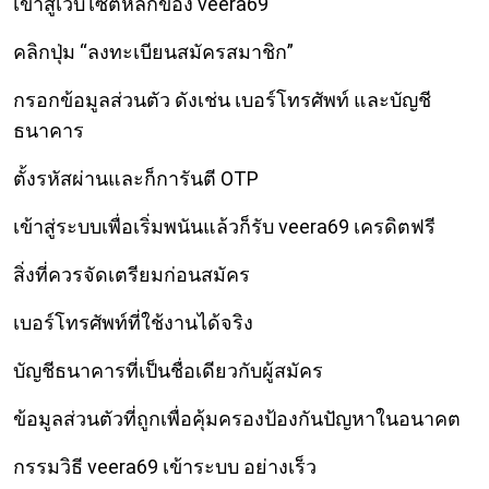
เข้าสู่เว็บไซต์หลักของ veera69
คลิกปุ่ม “ลงทะเบียนสมัครสมาชิก”
กรอกข้อมูลส่วนตัว ดังเช่น เบอร์โทรศัพท์ และบัญชี
ธนาคาร
ตั้งรหัสผ่านและก็การันตี OTP
เข้าสู่ระบบเพื่อเริ่มพนันแล้วก็รับ veera69 เครดิตฟรี
สิ่งที่ควรจัดเตรียมก่อนสมัคร
เบอร์โทรศัพท์ที่ใช้งานได้จริง
บัญชีธนาคารที่เป็นชื่อเดียวกับผู้สมัคร
ข้อมูลส่วนตัวที่ถูกเพื่อคุ้มครองป้องกันปัญหาในอนาคต
กรรมวิธี veera69 เข้าระบบ อย่างเร็ว