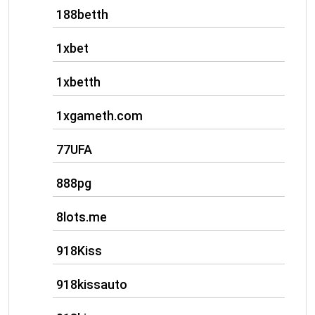
188betth
1xbet
1xbetth
1xgameth.com
77UFA
888pg
8lots.me
918Kiss
918kissauto