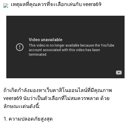
เหตุผลที่คุณควรที่จะเลือกเล่นกับ veera69
ถ้าเกิดกำลังมองหาเว็บคาสิโนออนไลน์ที่มีคุณภาพ
veera69 นับว่าเป็นตัวเลือกที่ไม่สมควรพลาด ด้วย
ลักษณะเด่นดังนี้:
1. ความปลอดภัยสูงสุด