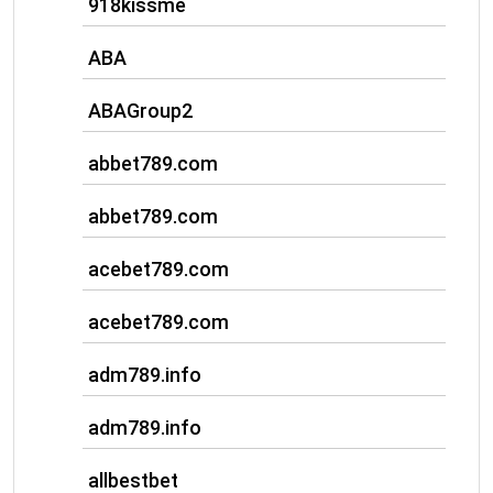
918kissme
ABA
ABAGroup2
abbet789.com
abbet789.com
acebet789.com
acebet789.com
adm789.info
adm789.info
allbestbet