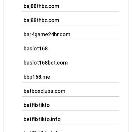
baj88thbz.com
baj88thbz.com
bar4game24hr.com
baslot168
baslot168bet.com
bbp168.me
betboxclubs.com
betflixtikto
betflixtikto.info