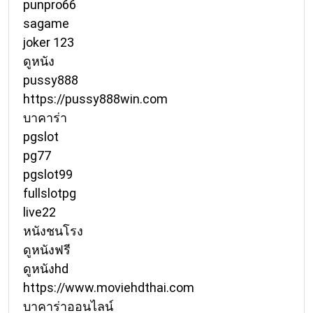
punpro66
sagame
joker 123
ดูหนัง
pussy888
https://pussy888win.com
บาคาร่า
pgslot
pg77
pgslot99
fullslotpg
live22
หนังชนโรง
ดูหนังฟรี
ดูหนังhd
https://www.moviehdthai.com
บาคาร่าออนไลน์