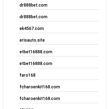
dr888bet.com
dr888bet.com
ek4567.com
erisauto.site
etbet16888.com
etbet16888.com
faro168
fcharoenkit168.com
fcharoenkit168.com