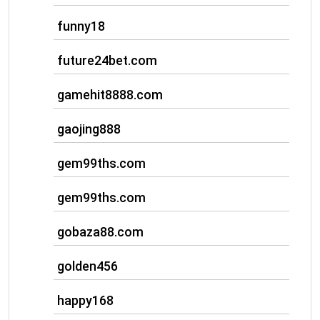
funny18
future24bet.com
gamehit8888.com
gaojing888
gem99ths.com
gem99ths.com
gobaza88.com
golden456
happy168