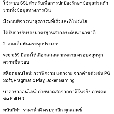
ใช้ระบบ SSL สำหรับเพื่อการปกป้องรักษาข้อมูลส่วนตัว
รวมทั้งข้อมูลทางการเงิน
มีระบบพิจารณาธุรกรรมที่เร็วและก็โปร่งใส
ได้รับการรับรองมาตรฐานสากลระดับนานาชาติ
2. เกมเดิมพันครบทุกประเภท
veera69 มีเกมให้เลือกเล่นหลากหลาย ครอบคลุมทุก
ความชื่นชอบ
สล็อตออนไลน์: กราฟิกงาม แตกง่าย จากค่ายดังเช่น PG
Soft, Pragmatic Play, Joker Gaming
บาคาร่าออนไลน์: ถ่ายทอดสดจากคาสิโนจริง ภาพคม
ชัด Full HD
พนันกีฬา: ราคาน้ำดี ครบทุกลีก ทุกแมตช์