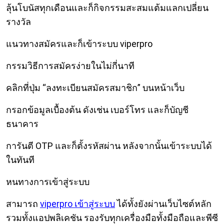
ลุ้นโบนัสทุกเดือนและก็กิจกรรมสะสมแต้มแลกเปลี่ยน
รางวัล
แนวทางสมัครและก็เข้าระบบ viperpro
กรรมวิธีการสมัครง่ายในไม่กี่นาที
คลิกที่ปุ่ม “ลงทะเบียนสมัครสมาชิก” บนหน้าเว็บ
กรอกข้อมูลเบื้องต้น ดังเช่น เบอร์โทร และก็บัญชี
ธนาคาร
การันตี OTP และก็ตั้งรหัสผ่าน หลังจากนั้นเข้าระบบได้
ในทันที
หนทางการเข้าสู่ระบบ
สามารถ
viperpro เข้าสู่ระบบ
ได้ทั้งยังผ่านเว็บไซต์หลัก
รวมทั้งแอปพลิเคชัน รองรับทุกเครื่องมือทั้งมือถือและพีซี