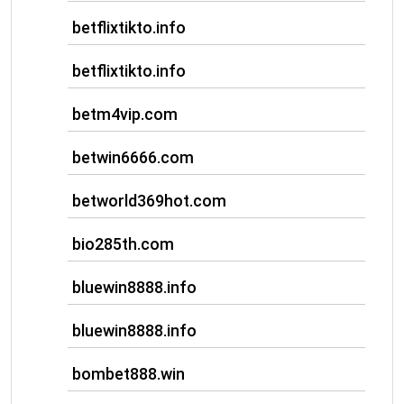
betflixtikto.info
betflixtikto.info
betm4vip.com
betwin6666.com
betworld369hot.com
bio285th.com
bluewin8888.info
bluewin8888.info
bombet888.win