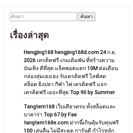
ค้นหา
สำหรับ:
เรื่องล่าสุด
Hengjing168 hengjing168d.com 24 ก.ย.
2026 เครดิตฟรี เกมเดิมพัน ที่สร้างความ
บันเทิง ดีที่สุด แจ็คพอตแตก 10M ต่อเดือน
กล่องสุ่มเฮงเฮง รับเครดิตฟรี ไลฟ์สด
สล็อต ยิงปลา กีฬา ไพ่ เครดิตฟรี แจก
เครดิตฟรี เยอะที่สุด Top 90 by Summer
Tangtem168 เว็บเดียวครบ ทั้งสล็อตและ
บาคาร่า Top 67 by Fae
tangtem168e.com ฝากนี้เกินคุ้มรับทุนฟรี
100 เล่นลื่น ไม่มีสะดุด การันตี กำไรหลัก