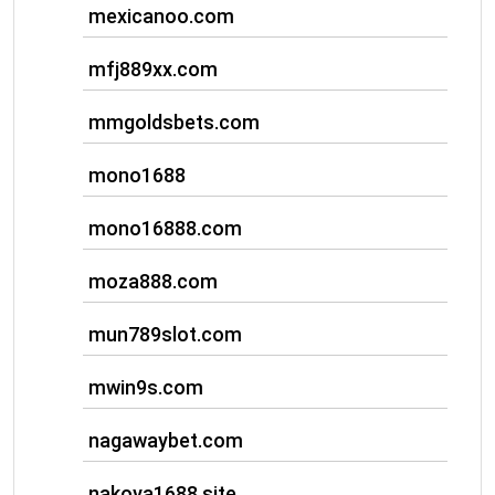
mexicanoo.com
mfj889xx.com
mmgoldsbets.com
mono1688
mono16888.com
moza888.com
mun789slot.com
mwin9s.com
nagawaybet.com
nakoya1688.site