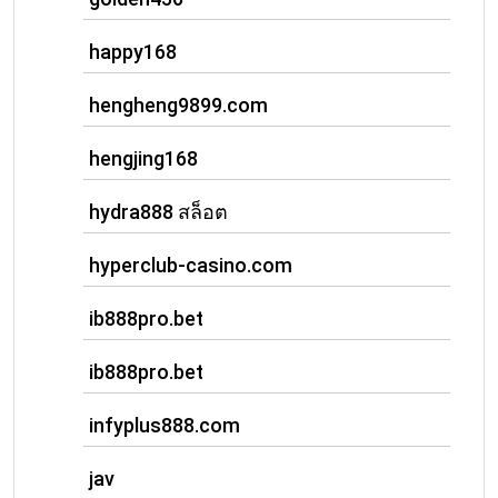
happy168
hengheng9899.com
hengjing168
hydra888 สล็อต
hyperclub-casino.com
ib888pro.bet
ib888pro.bet
infyplus888.com
jav