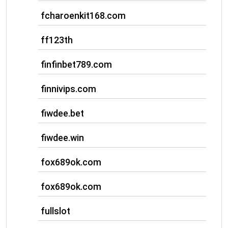
fcharoenkit168.com
ff123th
finfinbet789.com
finnivips.com
fiwdee.bet
fiwdee.win
fox689ok.com
fox689ok.com
fullslot