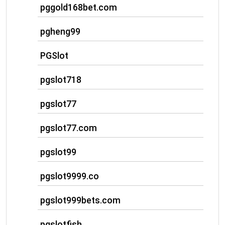
pggold168bet.com
pgheng99
PGSlot
pgslot718
pgslot77
pgslot77.com
pgslot99
pgslot9999.co
pgslot999bets.com
pgslotfish