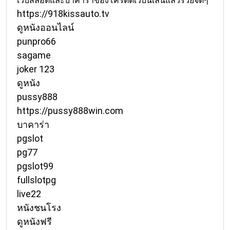
เว็บสล็อตและบาคาร่าของโครตดีเว็บนี้เล่นแล้วรวยจัดๆ
https://918kissauto.tv
ดูหนังออนไลน์
punpro66
sagame
joker 123
ดูหนัง
pussy888
https://pussy888win.com
บาคาร่า
pgslot
pg77
pgslot99
fullslotpg
live22
หนังชนโรง
ดูหนังฟรี