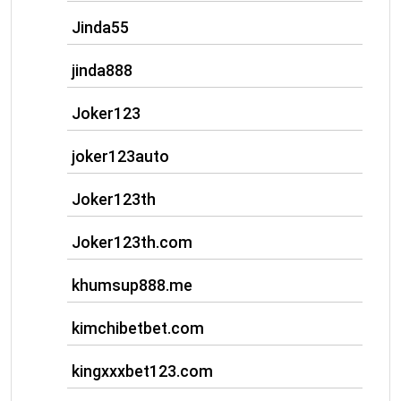
Jinda55
jinda888
Joker123
joker123auto
Joker123th
Joker123th.com
khumsup888.me
kimchibetbet.com
kingxxxbet123.com