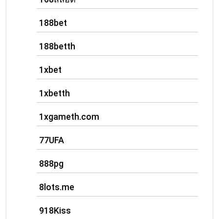
188bet
188betth
1xbet
1xbetth
1xgameth.com
77UFA
888pg
8lots.me
918Kiss