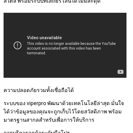
สไตล์ พร้อมระบบที่เสถียร เล่นได้ไม่มีสะดุด
ความปลอดภัยรวมทั้งเชื่อถือได้
ระบบของ viperpro พัฒนาด้วยเทคโนโลยีล่าสุด มั่นใจ
ได้ว่าข้อมูลของคุณจะถูกเก็บไว้โดยสวัสดิภาพ พร้อม
มาตรฐานสากลสำหรับเพื่อการให้บริการ
การบริการลูกค้าระดับมือโปร