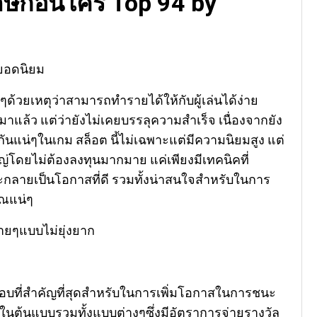
เศษก่อนใคร Top 94 by
 ยอดนิยม
ากๆด้วยเหตุว่าสามารถทำรายได้ให้กับผู้เล่นได้ง่าย
้ว แต่ว่ายังไม่เคยบรรลุความสำเร็จ เนื่องจากยัง
กันแน่ๆในเกม สล็อต นี้ไม่เฉพาะแต่มีความนิยมสูง แต่
่โดยไม่ต้องลงทุนมากมาย แค่เพียงมีเทคนิคที่
ะกลายเป็นโอกาสที่ดี รวมทั้งน่าสนใจสำหรับในการ
ุณแน่ๆ
่ายๆแบบไม่ยุ่งยาก
อบที่สำคัญที่สุดสำหรับในการเพิ่มโอกาสในการชนะ
้นแบบรวมทั้งแบบต่างๆซึ่งมีอัตราการจ่ายรางวัล