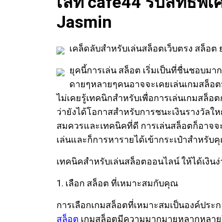
เลท cafe44 รับสิทธิพิ
Jasmin
เคล็ดลับสำหรับเล่นสล็อตเว็บตรง สล็อต
ยุคนี้การเล่น สล็อต เริ่มเป็นที่ชื่นชอบม
ดายๆหลายๆคนอาจจะเคยเล่นเกมสล็อตมาแล
ไม่เคยรู้เทคนิกสำหรับเพื่อการเล่นเกมสล็อต
ว่ายังได้โอกาสสำหรับการชนะเงินรางวัลใหญ
สมควรและเทคนิคที่ดี การเล่นสล็อตก็อาจจ
เล่นและก็การหารายได้เข้ากระเป๋าสำหรับค
เทคนิคสำหรับเล่นสล็อตออนไลน์ ให้ได้เงินง
1. เลือก สล็อต ที่เหมาะสมกับคุณ
การเลือกเกมสล็อตที่เหมาะสมเป็นองค์ประก
สล็อต
เกมสล็อตมีความมากมายหลากหลายในต