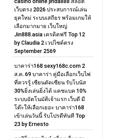
casino online jinda888 สล็อต
เว็บตรง 2026 ประสบการณ์เล่น
ยุคใหม่ ระบบเสถียร พร้อมเกมให้
เลือกมากมาย เว็บใหญ่
Jin888.asia เครดิตฟรี Top 12
by Claudia 2 เวปไซต์ตรง
September 2569
บาคาร่า168 sexy168c.com 2
ส.ค. 69 บาคาร่า คู่มือเลือกเว็บไพ่
ที่ควรรู้ เซียนตัดเซียน รับโบนัส
30%ยิ่งเล่นยิ่งได้ แคชแบค 10%
ระบบอัตโนมัติเจ้าแรก เว็บดี มี
โต๊ะให้เลือกเยอะ บาคาร่า168
เข้าเล่นวันนี้ รับโปรดีทันที Top
23 by Ernesto