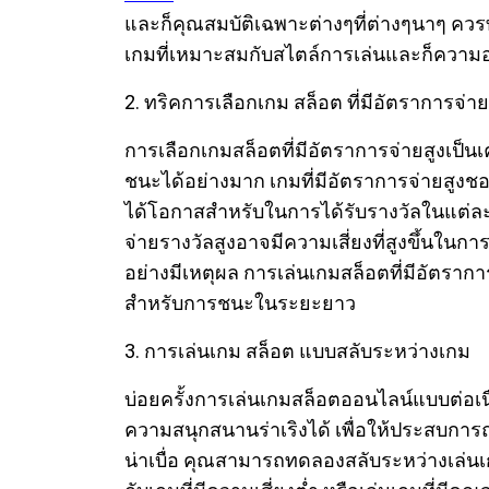
และก็คุณสมบัติเฉพาะต่างๆที่ต่างๆนาๆ คว
เกมที่เหมาะสมกับสไตล์การเล่นและก็ควา
2. ทริคการเลือกเกม สล็อต ที่มีอัตราการจ่าย
การเลือกเกมสล็อตที่มีอัตราการจ่ายสูงเป็น
ชนะได้อย่างมาก เกมที่มีอัตราการจ่ายสูงชอ
ได้โอกาสสำหรับในการได้รับรางวัลในแต่ละ
จ่ายรางวัลสูงอาจมีความเสี่ยงที่สูงขึ้นใ
อย่างมีเหตุผล การเล่นเกมสล็อตที่มีอัตรากา
สำหรับการชนะในระยะยาว
3. การเล่นเกม สล็อต แบบสลับระหว่างเกม
บ่อยครั้งการเล่นเกมสล็อตออนไลน์แบบต่อเน
ความสนุกสนานร่าเริงได้ เพื่อให้ประสบก
น่าเบื่อ คุณสามารถทดลองสลับระหว่างเล่นเกมท