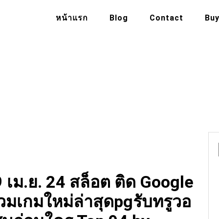
หน้าแรก
Blog
Contact
Buy
เม.ย. 24 สล็อต ติด Google
วมเกมใหม่ล่าสุดpgรับทรูวอ