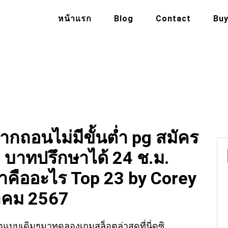
หน้าแรก
Blog
Contact
Buy
กถอนไม่มีขั้นต่ำ pg สมัคร
0 บาทปรึกษาได้ 24 ช.ม.
ำคืออะไร Top 23 by Corey
าคม 2567
ตแบบเดิมๆมาทดลองเกมสล็อตล่าสุดที่นี่ดูซิ