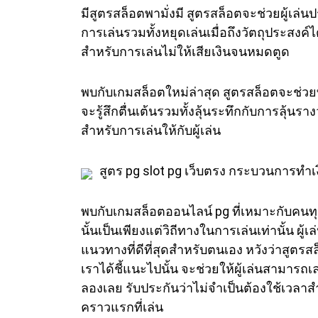
มีสูตรสล็อตพามั่งมี สูตรสล็อตจะช่วยผู้เล่
การเล่นรวมทั้งหยุดเล่นเมื่อถึงวัตถุประสงค
สำหรับการเล่นไม่ให้เสียเงินจนหมดตูด
พบกับเกมสล็อตใหม่ล่าสุด สูตรสล็อตจะช่วยทำใ
จะรู้สึกตื่นเต้นรวมทั้งลุ้นระทึกกับการลุ้นร
สำหรับการเล่นให้กับผู้เล่น
สูตร pg slot pg เว็บตรง กระบวนการทำเงิ
พบกับเกมสล็อตออนไลน์ pg ที่เหมาะกับคนทุน
นั้นเป็นเพียงแต่วิถีทางในการเล่นเท่านั้น 
แนวทางที่ดีที่สุดสำหรับตนเอง หวังว่าสูตรสล
เราได้ชี้แนะไปนั้น จะช่วยให้ผู้เล่นสามารถเ
ลองเลย รับประกันว่าไม่จำเป็นต้องใช้เวลา
คราวแรกที่เล่น