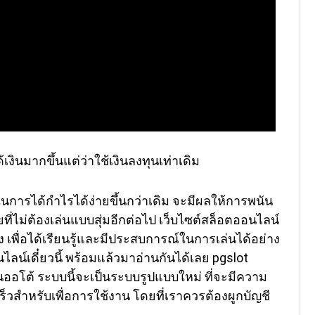
้เงินมากขึ้นแต่ว่าใช้เงินลงทุนเท่าเดิม
นการได้กำไรได้ง่ายขึ้นกว่าเดิม จะมีผลให้การพนัน
ี่ไม่ต้องเล่นแบบสุ่มอีกต่อไป เว็บไซต์สล็อตออนไลน์
 เพื่อได้เรียนรู้และมีประสบการณ์ในการเล่นได้อย่าง
ไลน์เดี๋ยวนี้ พร้อมแล้วมาอ่านกันได้เลย pgslot
โต้ ระบบนี้จะเป็นระบบรูปแบบใหม่ ที่จะมีความ
วสำหรับเพื่อการใช้งาน โดยที่เราควรต้องผูกบัญชี