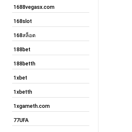
1688vegasx.com
168slot
168สล็อต
188bet
188betth
1xbet
1xbetth
1xgameth.com
77UFA