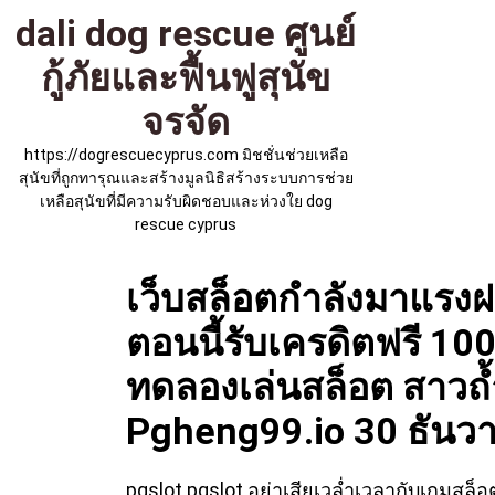
Skip
dali dog rescue ศูนย์
to
content
กู้ภัยและฟื้นฟูสุนัข
จรจัด
https://dogrescuecyprus.com มิชชั่นช่วยเหลือ
สุนัขที่ถูกทารุณและสร้างมูลนิธิสร้างระบบการช่วย
เหลือสุนัขที่มีความรับผิดชอบและห่วงใย dog
rescue cyprus
เว็บสล็อตกำลังมาแรงฝา
ตอนนี้รับเครดิตฟรี 10
ทดลองเล่นสล็อต สาวถ้
Pgheng99.io 30 ธันว
pgslot pgslot อย่าเสียเวล่ำเวลากับเกมสล็อ