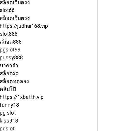
สล็อตเว็บตรง
slot66
สล็อตเว็บตรง
https://judhai168.vip
slot888
สล็อต888
pgslot99
pussy888
บาคาร่า
สล็อตxo
สล็อตทดลอง
คลิปโป๊
https://1xbetth.vip
funny18
pg slot
kiss918
pgslot