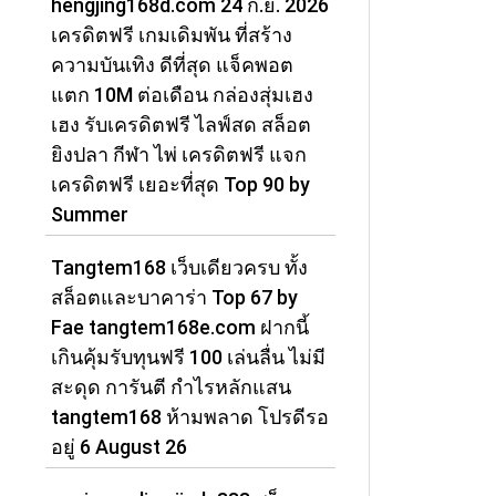
hengjing168d.com 24 ก.ย. 2026
เครดิตฟรี เกมเดิมพัน ที่สร้าง
ความบันเทิง ดีที่สุด แจ็คพอต
แตก 10M ต่อเดือน กล่องสุ่มเฮง
เฮง รับเครดิตฟรี ไลฟ์สด สล็อต
ยิงปลา กีฬา ไพ่ เครดิตฟรี แจก
เครดิตฟรี เยอะที่สุด Top 90 by
Summer
Tangtem168 เว็บเดียวครบ ทั้ง
สล็อตและบาคาร่า Top 67 by
Fae tangtem168e.com ฝากนี้
เกินคุ้มรับทุนฟรี 100 เล่นลื่น ไม่มี
สะดุด การันตี กำไรหลักแสน
tangtem168 ห้ามพลาด โปรดีรอ
อยู่ 6 August 26