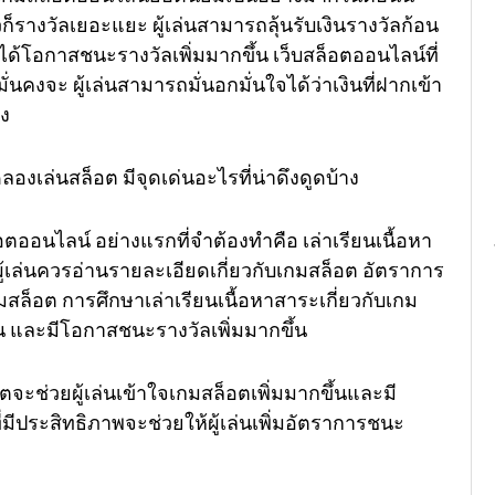
ก็รางวัลเยอะแยะ ผู้เล่นสามารถลุ้นรับเงินรางวัลก้อน
ด้โอกาสชนะรางวัลเพิ่มมากขึ้น เว็บสล็อตออนไลน์ที่
่นคงจะ ผู้เล่นสามารถมั่นอกมั่นใจได้ว่าเงินที่ฝากเข้า
ิง
ลองเล่นสล็อต มีจุดเด่นอะไรที่น่าดึงดูดบ้าง
อนไลน์ อย่างแรกที่จำต้องทำคือ เล่าเรียนเนื้อหา
ู้เล่นควรอ่านรายละเอียดเกี่ยวกับเกมสล็อต อัตราการ
สล็อต การศึกษาเล่าเรียนเนื้อหาสาระเกี่ยวกับเกม
้น และมีโอกาสชนะรางวัลเพิ่มมากขึ้น
ตจะช่วยผู้เล่นเข้าใจเกมสล็อตเพิ่มมากขึ้นและมี
มีประสิทธิภาพจะช่วยให้ผู้เล่นเพิ่มอัตราการชนะ