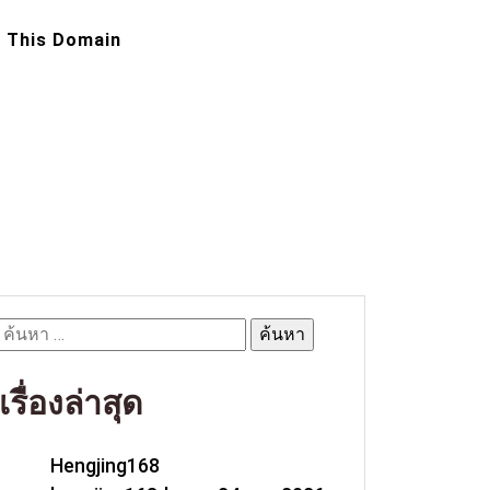
 This Domain
ค้นหา
สำหรับ:
เรื่องล่าสุด
Hengjing168