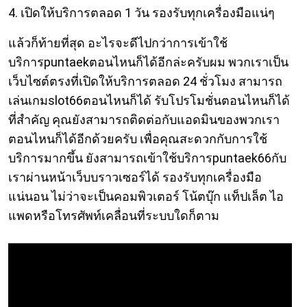
4. เปิดให้บริการตลอด 1 วัน รองรับทุกเครื่องมือแน่ๆ
แล้วก็ท้ายที่สุด อะไรจะดีไปกว่าการเข้าใช้
บริการpuntaekตอนไหนก็ได้อีกล่ะครับผม พวกเราเป็น
เว็บไซต์ตรงที่เปิดให้บริการตลอด 24 ชั่วโมง สามารถ
เล่นเกมslot66ตอนไหนก็ได้ รับโปรโมชั่นตอนไหนก็ได้
ที่สำคัญ คุณยังสามารถติดต่อกับแอดมินของพวกเรา
ตอนไหนก็ได้อีกด้วยครับ เพื่อคุณสะดวกกับการใช้
บริการมากขึ้น ยังสามารถเข้าใช้บริการpuntaek66กับ
เราผ่านหน้าเว็บบราวเซอร์ได้ รองรับทุกเครื่องมือ
แน่นอน ไม่ว่าจะเป็นคอมพิวเตอร์ โน้ตบุ๊ก แท็ปเล็ต ไอ
แพดหรือโทรศัพท์เคลื่อนที่ระบบใดก็ตาม