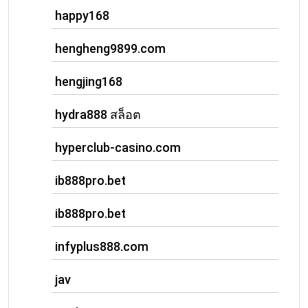
happy168
hengheng9899.com
hengjing168
hydra888 สล็อต
hyperclub-casino.com
ib888pro.bet
ib888pro.bet
infyplus888.com
jav