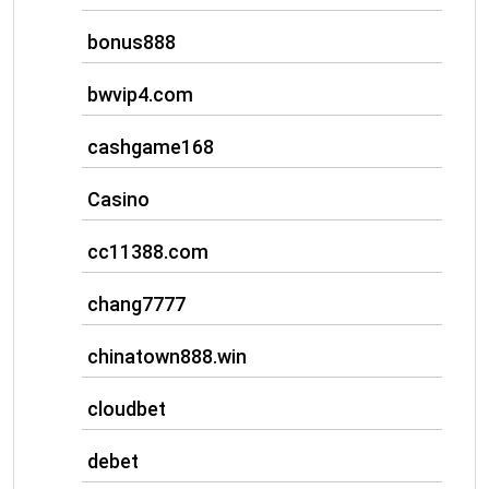
bonus888
bwvip4.com
cashgame168
Casino
cc11388.com
chang7777
chinatown888.win
cloudbet
debet