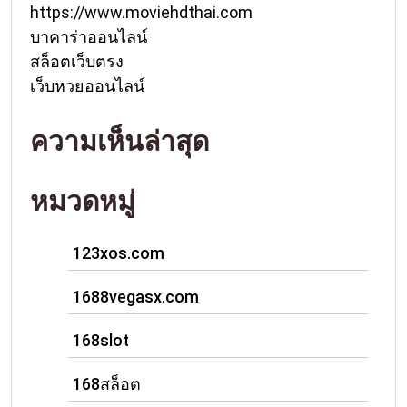
https://www.moviehdthai.com
บาคาร่าออนไลน์
สล็อตเว็บตรง
เว็บหวยออนไลน์
ความเห็นล่าสุด
หมวดหมู่
123xos.com
1688vegasx.com
168slot
168สล็อต