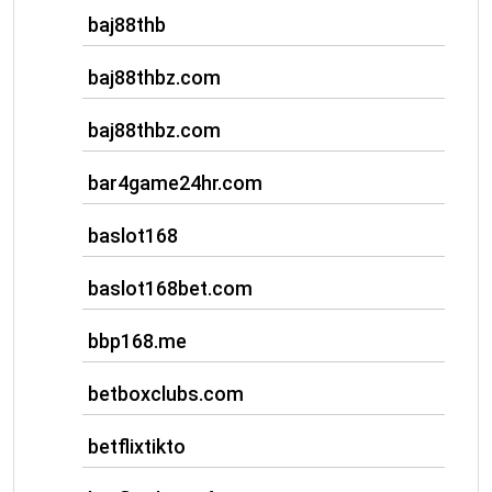
baj88thb
baj88thbz.com
baj88thbz.com
bar4game24hr.com
baslot168
baslot168bet.com
bbp168.me
betboxclubs.com
betflixtikto