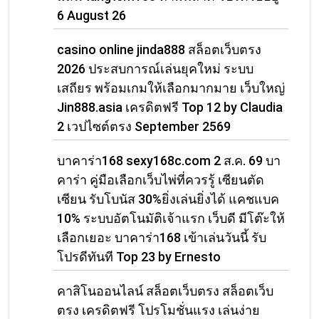
6 August 26
casino online jinda888 สล็อตเว็บตรง
2026 ประสบการณ์เล่นยุคใหม่ ระบบ
เสถียร พร้อมเกมให้เลือกมากมาย เว็บใหญ่
Jin888.asia เครดิตฟรี Top 12 by Claudia
2 เวปไซต์ตรง September 2569
บาคาร่า168 sexy168c.com 2 ส.ค. 69 บา
คาร่า คู่มือเลือกเว็บไพ่ที่ควรรู้ เซียนตัด
เซียน รับโบนัส 30%ยิ่งเล่นยิ่งได้ แคชแบค
10% ระบบอัตโนมัติเจ้าแรก เว็บดี มีโต๊ะให้
เลือกเยอะ บาคาร่า168 เข้าเล่นวันนี้ รับ
โปรดีทันที Top 23 by Ernesto
คาสิโนออนไลน์ สล็อตเว็บตรง สล็อตเว็บ
ตรง เครดิตฟรี โปรโมชั่นแรง เล่นง่าย