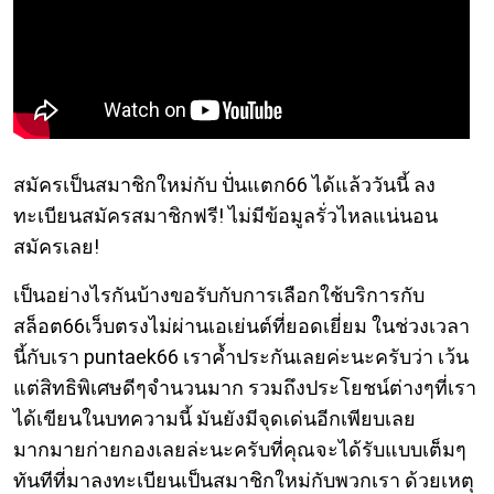
สมัครเป็นสมาชิกใหม่กับ ปั่นแตก66 ได้แล้ววันนี้ ลง
ทะเบียนสมัครสมาชิกฟรี! ไม่มีข้อมูลรั่วไหลแน่นอน
สมัครเลย!
เป็นอย่างไรกันบ้างขอรับกับการเลือกใช้บริการกับ
สล็อต66เว็บตรงไม่ผ่านเอเย่นต์ที่ยอดเยี่ยม ในช่วงเวลา
นี้กับเรา puntaek66 เราค้ำประกันเลยค่ะนะครับว่า เว้น
แต่สิทธิพิเศษดีๆจำนวนมาก รวมถึงประโยชน์ต่างๆที่เรา
ได้เขียนในบทความนี้ มันยังมีจุดเด่นอีกเพียบเลย
มากมายก่ายกองเลยล่ะนะครับที่คุณจะได้รับแบบเต็มๆ
ทันทีที่มาลงทะเบียนเป็นสมาชิกใหม่กับพวกเรา ด้วยเหตุ