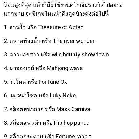
นิยมสูงที่สุด แล้วก็มีผู้ใช้งานคว้าเงินรางวัลไปอย่าง
มากมาย จะมีเกมไหนน่าดึงดูดบ้างดังต่อไปนี้
1. สาวถ้ำ หรือ Treasure of Aztec
2. ตลาดท้องน้ำ หรือ The river wonder
3. คาวบอยสาว หรือ wild bounty showdown
4. มาจองเวย์ หรือ Mahjong ways
5. วัวโดด หรือ ForTune Ox
6. แมวนำโชค หรือ Luky Neko
7. สล็อตหน้ากาก หรือ Mask Carnival
8. สล็อตแพนด้า หรือ Hip hop panda
9. สล็อตกระต่าย หรือ Fortune rabbit