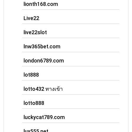
lionth168.com
Live22
live22slot
lnw365bet.com
london6789.com
lot888
lotto432 ทางเข้า
lotto888
luckycat789.com
lux555.net