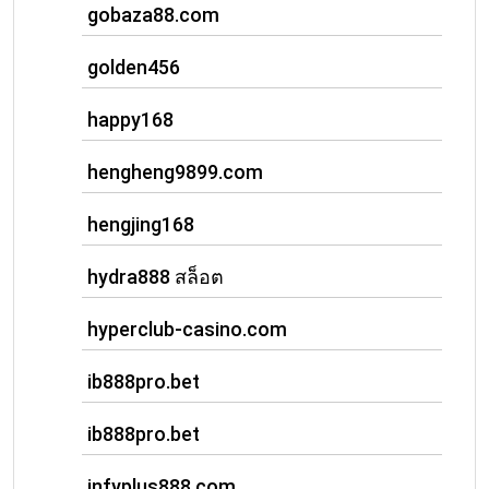
gobaza88.com
golden456
happy168
hengheng9899.com
hengjing168
hydra888 สล็อต
hyperclub-casino.com
ib888pro.bet
ib888pro.bet
infyplus888.com