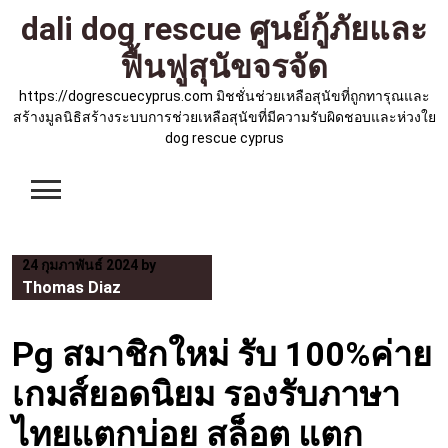
Skip
dali dog rescue ศูนย์กู้ภัยและ
to
ฟื้นฟูสุนัขจรจัด
content
https://dogrescuecyprus.com มิชชั่นช่วยเหลือสุนัขที่ถูกทารุณและ
สร้างมูลนิธิสร้างระบบการช่วยเหลือสุนัขที่มีความรับผิดชอบและห่วงใย
dog rescue cyprus
24 กุมภาพันธ์ 2024
by
Thomas Diaz
Pg สมาชิกใหม่ รับ 100%ค่าย
เกมส์ยอดนิยม รองรับภาษา
ไทยแตกบ่อย สล็อต แตก