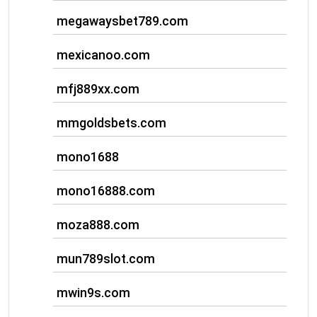
megawaysbet789.com
mexicanoo.com
mfj889xx.com
mmgoldsbets.com
mono1688
mono16888.com
moza888.com
mun789slot.com
mwin9s.com