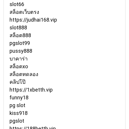
slot66
สล็อตเว็บตรง
https://judhai168.vip
slot888
สล็อต888
pgslot99
pussy888
บาคาร่า
สล็อตxo
สล็อตทดลอง
คลิปโป๊
https://1xbetth.vip
funny18
pg slot
kiss918
pgslot
https://188betth.vip