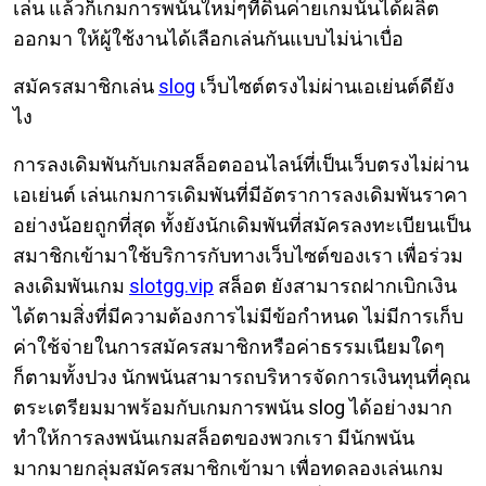
เล่น แล้วก็เกมการพนันใหม่ๆที่ดินค่ายเกมนั้นได้ผลิต
ออกมา ให้ผู้ใช้งานได้เลือกเล่นกันแบบไม่น่าเบื่อ
สมัครสมาชิกเล่น
slog
เว็บไซต์ตรงไม่ผ่านเอเย่นต์ดียัง
ไง
การลงเดิมพันกับเกมสล็อตออนไลน์ที่เป็นเว็บตรงไม่ผ่าน
เอเย่นต์ เล่นเกมการเดิมพันที่มีอัตราการลงเดิมพันราคา
อย่างน้อยถูกที่สุด ทั้งยังนักเดิมพันที่สมัครลงทะเบียนเป็น
สมาชิกเข้ามาใช้บริการกับทางเว็บไซต์ของเรา เพื่อร่วม
ลงเดิมพันเกม
slotgg.vip
สล็อต ยังสามารถฝากเบิกเงิน
ได้ตามสิ่งที่มีความต้องการไม่มีข้อกำหนด ไม่มีการเก็บ
ค่าใช้จ่ายในการสมัครสมาชิกหรือค่าธรรมเนียมใดๆ
ก็ตามทั้งปวง นักพนันสามารถบริหารจัดการเงินทุนที่คุณ
ตระเตรียมมาพร้อมกับเกมการพนัน slog ได้อย่างมาก
ทำให้การลงพนันเกมสล็อตของพวกเรา มีนักพนัน
มากมายกลุ่มสมัครสมาชิกเข้ามา เพื่อทดลองเล่นเกม