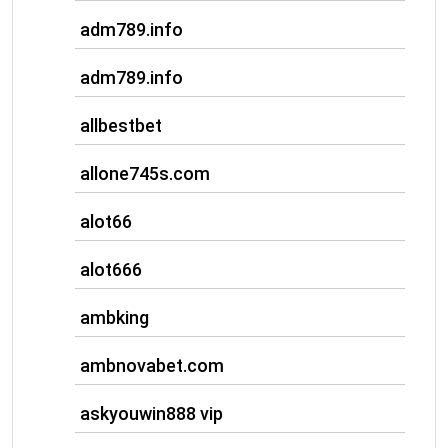
adm789.info
adm789.info
allbestbet
allone745s.com
alot66
alot666
ambking
ambnovabet.com
askyouwin888 vip