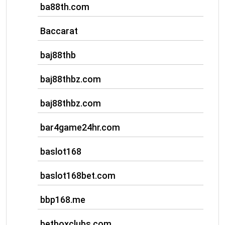
ba88th.com
Baccarat
baj88thb
baj88thbz.com
baj88thbz.com
bar4game24hr.com
baslot168
baslot168bet.com
bbp168.me
betboxclubs.com