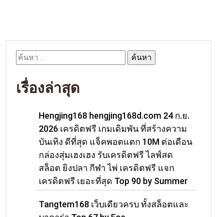
ค้นหา
สำหรับ:
เรื่องล่าสุด
Hengjing168 hengjing168d.com 24 ก.ย.
2026 เครดิตฟรี เกมเดิมพัน ที่สร้างความ
บันเทิง ดีที่สุด แจ็คพอตแตก 10M ต่อเดือน
กล่องสุ่มเฮงเฮง รับเครดิตฟรี ไลฟ์สด
สล็อต ยิงปลา กีฬา ไพ่ เครดิตฟรี แจก
เครดิตฟรี เยอะที่สุด Top 90 by Summer
Tangtem168 เว็บเดียวครบ ทั้งสล็อตและ