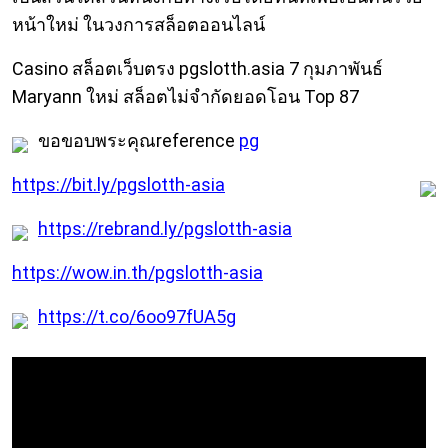
หน้าใหม่ ในวงการสล็อตออนไลน์
Casino สล็อตเว็บตรง pgslotth.asia 7 กุมภาพันธ์
Maryann ใหม่ สล็อตไม่จำกัดยอดโอน Top 87
ขอขอบพระคุณreference
pg
https://bit.ly/pgslotth-asia
https://rebrand.ly/pgslotth-asia
https://wow.in.th/pgslotth-asia
https://t.co/6oo97fUA5g