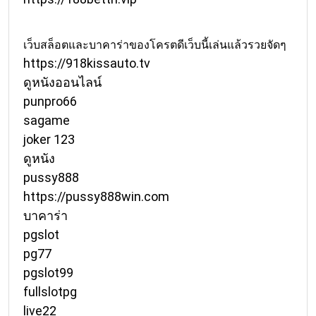
เว็บสล็อตและบาคาร่าของโครตดีเว็บนี้เล่นแล้วรวยจัดๆ
https://918kissauto.tv
ดูหนังออนไลน์
punpro66
sagame
joker 123
ดูหนัง
pussy888
https://pussy888win.com
บาคาร่า
pgslot
pg77
pgslot99
fullslotpg
live22