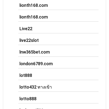
lionth168.com
lionth168.com
Live22
live22slot
lnw365bet.com
london6789.com
lot888
lotto432 ทางเข้า
lotto888