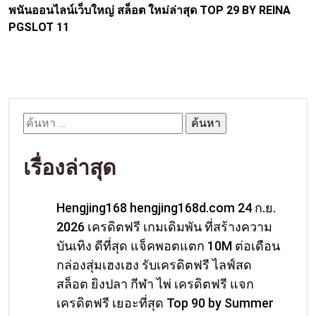
พนันออนไลน์เว็บใหญ่ สล็อต ใหม่ล่าสุด TOP 29 BY REINA
PGSLOT 11
ค้นหา
สำหรับ:
เรื่องล่าสุด
Hengjing168 hengjing168d.com 24 ก.ย.
2026 เครดิตฟรี เกมเดิมพัน ที่สร้างความ
บันเทิง ดีที่สุด แจ็คพอตแตก 10M ต่อเดือน
กล่องสุ่มเฮงเฮง รับเครดิตฟรี ไลฟ์สด
สล็อต ยิงปลา กีฬา ไพ่ เครดิตฟรี แจก
เครดิตฟรี เยอะที่สุด Top 90 by Summer