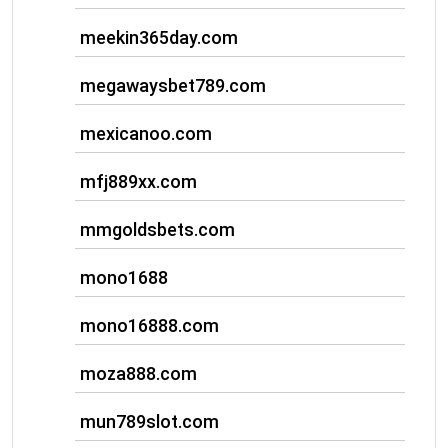
meekin365day.com
megawaysbet789.com
mexicanoo.com
mfj889xx.com
mmgoldsbets.com
mono1688
mono16888.com
moza888.com
mun789slot.com