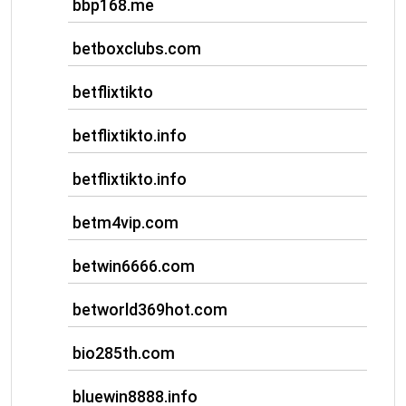
bbp168.me
betboxclubs.com
betflixtikto
betflixtikto.info
betflixtikto.info
betm4vip.com
betwin6666.com
betworld369hot.com
bio285th.com
bluewin8888.info