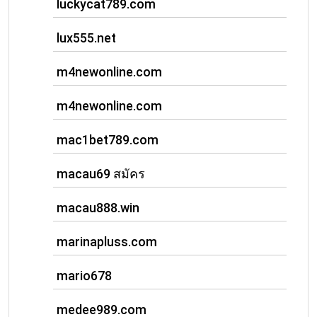
luckycat789.com
lux555.net
m4newonline.com
m4newonline.com
mac1bet789.com
macau69 สมัคร
macau888.win
marinapluss.com
mario678
medee989.com