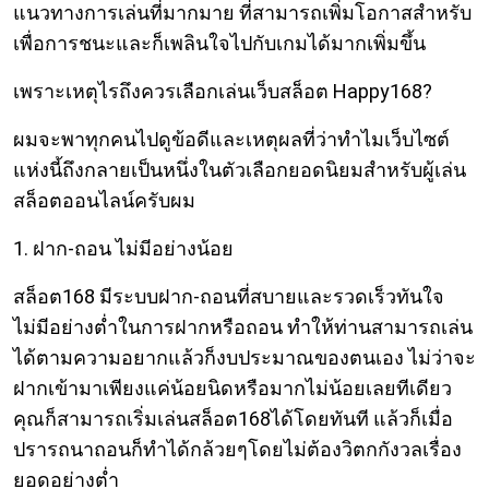
แนวทางการเล่นที่มากมาย ที่สามารถเพิ่มโอกาสสำหรับ
เพื่อการชนะและก็เพลินใจไปกับเกมได้มากเพิ่มขึ้น
เพราะเหตุไรถึงควรเลือกเล่นเว็บสล็อต Happy168?
ผมจะพาทุกคนไปดูข้อดีและเหตุผลที่ว่าทำไมเว็บไซต์
แห่งนี้ถึงกลายเป็นหนึ่งในตัวเลือกยอดนิยมสำหรับผู้เล่น
สล็อตออนไลน์ครับผม
1. ฝาก-ถอน ไม่มีอย่างน้อย
สล็อต168 มีระบบฝาก-ถอนที่สบายและรวดเร็วทันใจ
ไม่มีอย่างต่ำในการฝากหรือถอน ทำให้ท่านสามารถเล่น
ได้ตามความอยากแล้วก็งบประมาณของตนเอง ไม่ว่าจะ
ฝากเข้ามาเพียงแค่น้อยนิดหรือมากไม่น้อยเลยทีเดียว
คุณก็สามารถเริ่มเล่นสล็อต168ได้โดยทันที แล้วก็เมื่อ
ปรารถนาถอนก็ทำได้กล้วยๆโดยไม่ต้องวิตกกังวลเรื่อง
ยอดอย่างต่ำ