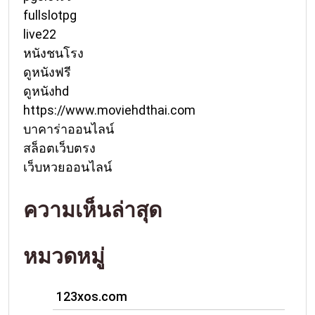
fullslotpg
live22
หนังชนโรง
ดูหนังฟรี
ดูหนังhd
https://www.moviehdthai.com
บาคาร่าออนไลน์
สล็อตเว็บตรง
เว็บหวยออนไลน์
ความเห็นล่าสุด
หมวดหมู่
123xos.com