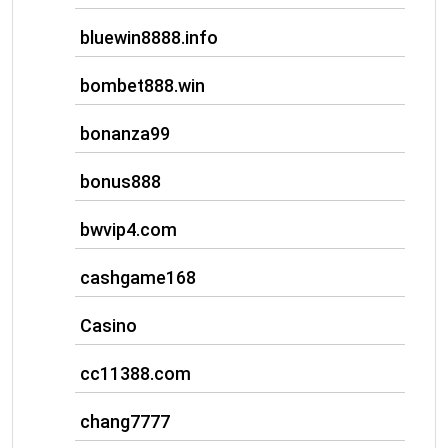
bluewin8888.info
bombet888.win
bonanza99
bonus888
bwvip4.com
cashgame168
Casino
cc11388.com
chang7777