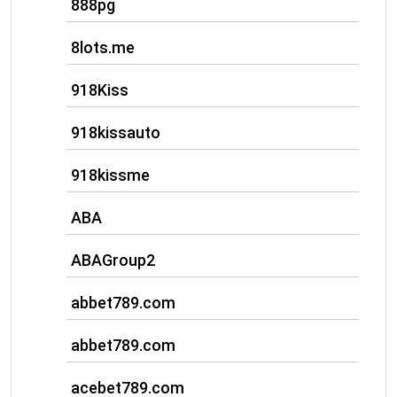
888pg
8lots.me
918Kiss
918kissauto
918kissme
ABA
ABAGroup2
abbet789.com
abbet789.com
acebet789.com