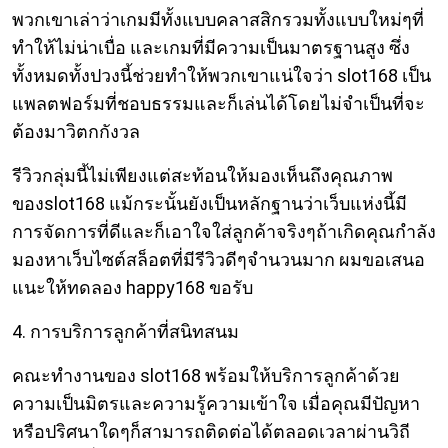
พวกเขาเล่าว่าเกมมีทั้งแบบคลาสสิกรวมทั้งแบบใหม่ๆที่
ทำให้ไม่น่าเบื่อ และเกมที่มีความเป็นมาตรฐานสูง ซึ่ง
ทั้งหมดทั้งปวงนี้ช่วยทำให้พวกเขาแน่ใจว่า slot168 เป็น
แพลตฟอร์มที่ชอบธรรมและก็เล่นได้โดยไม่จำเป็นที่จะ
ต้องมาวิตกกังวล
รีวิวกลุ่มนี้ไม่เพียงแต่สะท้อนให้มองเห็นถึงคุณภาพ
ของslot168 แม้กระนั้นยังเป็นหลักฐานว่าเว็บแห่งนี้มี
การจัดการที่ดีและก็เอาใจใส่ลูกค้าจริงๆถ้าเกิดคุณกำลัง
มองหาเว็บไซต์สล็อตที่มีรีวิวดีๆจำนวนมาก ผมขอเสนอ
แนะให้ทดลอง happy168 ขอรับ
4. การบริการลูกค้าที่สนิทสนม
คณะทำงานของ slot168 พร้อมให้บริการลูกค้าด้วย
ความเป็นมิตรและความรู้ความเข้าใจ เมื่อคุณมีปัญหา
หรือปริศนาใดๆก็สามารถติดต่อได้ตลอดเวลาผ่านวิถี