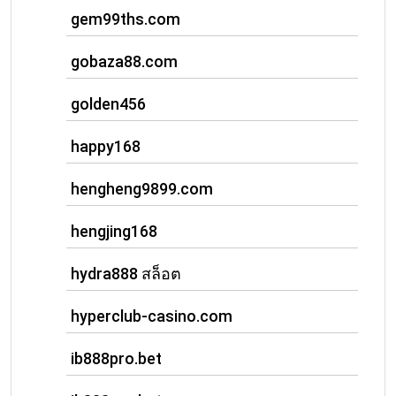
gem99ths.com
gobaza88.com
golden456
happy168
hengheng9899.com
hengjing168
hydra888 สล็อต
hyperclub-casino.com
ib888pro.bet