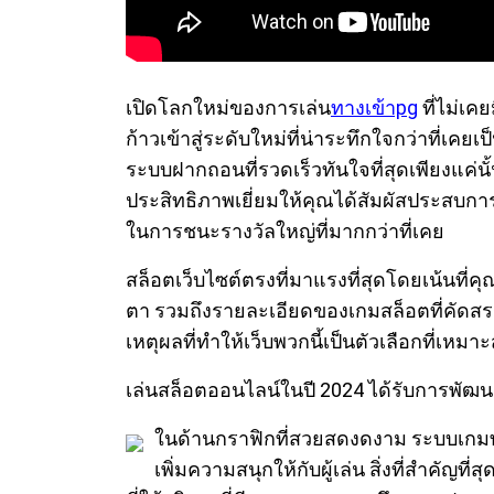
เปิดโลกใหม่ของการเล่น
ทางเข้าpg
ที่ไม่เค
ก้าวเข้าสู่ระดับใหม่ที่น่าระทึกใจกว่าที่เคยเ
ระบบฝากถอนที่รวดเร็วทันใจที่สุดเพียงแค่น
ประสิทธิภาพเยี่ยมให้คุณได้สัมผัสประสบการ
ในการชนะรางวัลใหญ่ที่มากกว่าที่เคย
สล็อตเว็บไซต์ตรงที่มาแรงที่สุดโดยเน้นที่คุ
ตา รวมถึงรายละเอียดของเกมสล็อตที่คัดสรร
เหตุผลที่ทำให้เว็บพวกนี้เป็นตัวเลือกที่เหม
เล่นสล็อตออนไลน์ในปี 2024 ได้รับการพัฒน
ในด้านกราฟิกที่สวยสดงดงาม ระบบเกมทดล
เพิ่มความสนุกให้กับผู้เล่น สิ่งที่สำคัญ