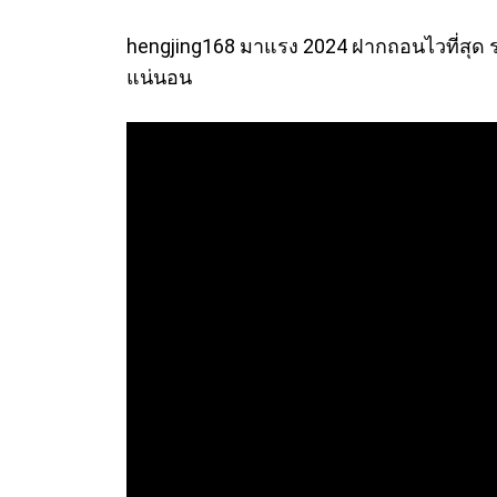
hengjing168 มาแรง 2024 ฝากถอนไวที่สุ
แน่นอน