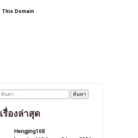
 This Domain
ค้นหา
สำหรับ:
เรื่องล่าสุด
Hengjing168