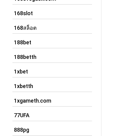
168slot
168สล็อต
188bet
188betth
1xbet
1xbetth
1xgameth.com
77UFA
888pg