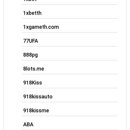
1xbetth
1xgameth.com
77UFA
888pg
8lots.me
918Kiss
918kissauto
918kissme
ABA