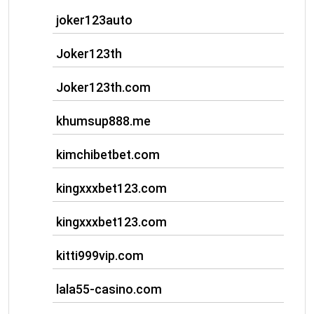
joker123auto
Joker123th
Joker123th.com
khumsup888.me
kimchibetbet.com
kingxxxbet123.com
kingxxxbet123.com
kitti999vip.com
lala55-casino.com