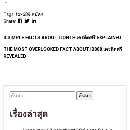
…
Tags:
fox689 สมัคร
Share:
3 SIMPLE FACTS ABOUT LIONTH เครดิตฟรี EXPLAINED
THE MOST OVERLOOKED FACT ABOUT IB888 เครดิตฟรี
REVEALED
ค้นหา
สำหรับ:
เรื่องล่าสุด