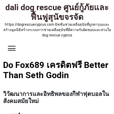
Skip
dali dog rescue ศูนย์กู้ภัยและ
to
ฟื้นฟูสุนัขจรจัด
content
https://dogrescuecyprus.com มิชชั่นช่วยเหลือสุนัขที่ถูกทารุณและ
สร้างมูลนิธิสร้างระบบการช่วยเหลือสุนัขที่มีความรับผิดชอบและห่วงใย
dog rescue cyprus
Do Fox689 เครดิตฟรี Better
Than Seth Godin
วิวัฒนาการและอิทธิพลของกีฬาฟุตบอลใน
สังคมสมัยใหม่