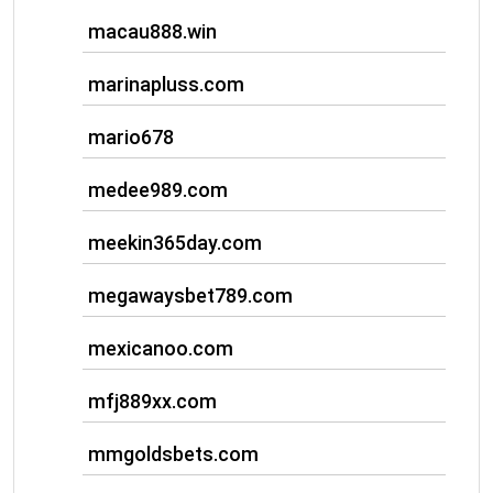
macau888.win
marinapluss.com
mario678
medee989.com
meekin365day.com
megawaysbet789.com
mexicanoo.com
mfj889xx.com
mmgoldsbets.com