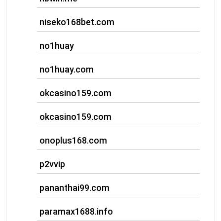
niseko168bet.com
no1huay
no1huay.com
okcasino159.com
okcasino159.com
onoplus168.com
p2vvip
pananthai99.com
paramax1688.info