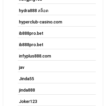
hydra888 สล็อต
hyperclub-casino.com
ib888pro.bet
ib888pro.bet
infyplus888.com
jav
Jinda55
jinda888
Joker123