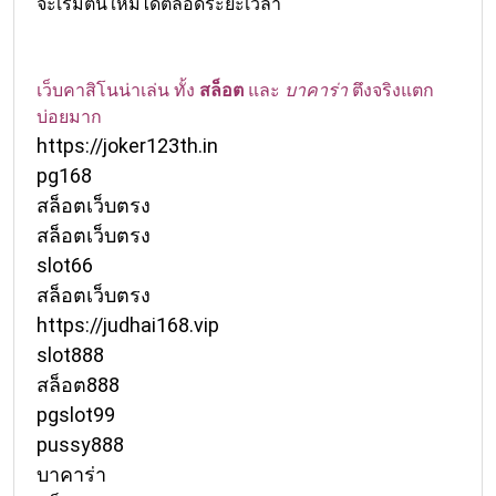
จะเริ่มต้นใหม่ได้ตลอดระยะเวลา
เว็บคาสิโนน่าเล่น ทั้ง
สล็อต
และ
บาคาร่า
ตึงจริงแตก
บ่อยมาก
https://joker123th.in
pg168
สล็อตเว็บตรง
สล็อตเว็บตรง
slot66
สล็อตเว็บตรง
https://judhai168.vip
slot888
สล็อต888
pgslot99
pussy888
บาคาร่า