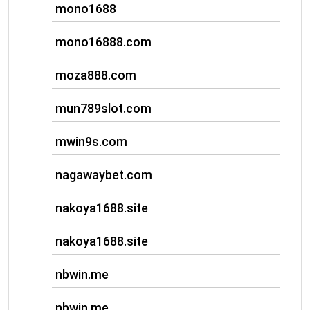
mono1688
mono16888.com
moza888.com
mun789slot.com
mwin9s.com
nagawaybet.com
nakoya1688.site
nakoya1688.site
nbwin.me
nbwin.me