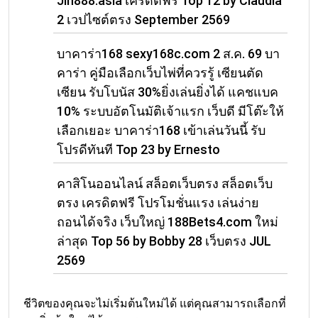
Jin888.asia เครดิตฟรี Top 12 by Claudia
2 เวปไซต์ตรง September 2569
บาคาร่า168 sexy168c.com 2 ส.ค. 69 บา
คาร่า คู่มือเลือกเว็บไพ่ที่ควรรู้ เซียนตัด
เซียน รับโบนัส 30%ยิ่งเล่นยิ่งได้ แคชแบค
10% ระบบอัตโนมัติเจ้าแรก เว็บดี มีโต๊ะให้
เลือกเยอะ บาคาร่า168 เข้าเล่นวันนี้ รับ
โปรดีทันที Top 23 by Ernesto
คาสิโนออนไลน์ สล็อตเว็บตรง สล็อตเว็บ
ตรง เครดิตฟรี โปรโมชั่นแรง เล่นง่าย
ถอนได้จริง เว็บใหญ่ 188Bets4.com ใหม่
ล่าสุด Top 56 by Bobby 28 เว็บตรง JUL
2569
ชีวิตของคุณจะไม่เริ่มต้นใหม่ได้ แต่คุณสามารถเลือกที่