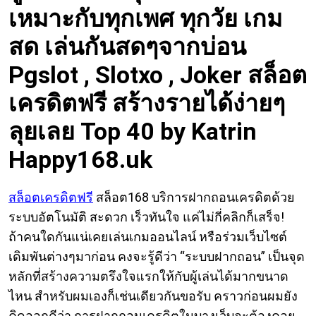
เหมาะกับทุกเพศ ทุกวัย เกม
สด เล่นกันสดๆจากบ่อน
Pgslot , Slotxo , Joker สล็อต
เครดิตฟรี สร้างรายได้ง่ายๆ
ลุยเลย Top 40 by Katrin
Happy168.uk
สล็อตเครดิตฟรี
สล็อต168 บริการฝากถอนเครดิตด้วย
ระบบอัตโนมัติ สะดวก เร็วทันใจ แค่ไม่กี่คลิกก็เสร็จ!
ถ้าคนใดกันแน่เคยเล่นเกมออนไลน์ หรือร่วมเว็บไซต์
เดิมพันต่างๆมาก่อน คงจะรู้ดีว่า “ระบบฝากถอน” เป็นจุด
หลักที่สร้างความตรึงใจแรกให้กับผู้เล่นได้มากขนาด
ไหน สำหรับผมเองก็เช่นเดียวกันขอรับ คราวก่อนผมยัง
คิดออกดีว่า การฝากถอนเครดิตในบางเว็บจะต้องคอย