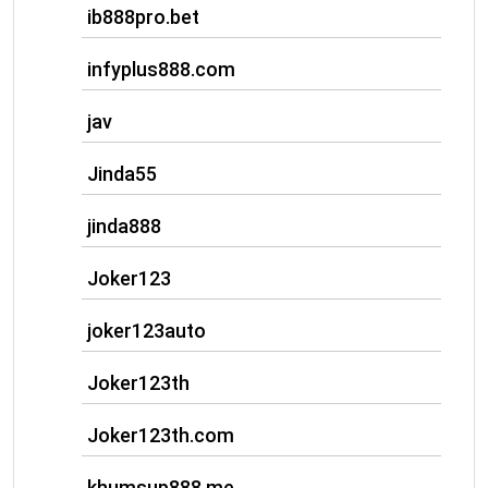
ib888pro.bet
infyplus888.com
jav
Jinda55
jinda888
Joker123
joker123auto
Joker123th
Joker123th.com
khumsup888.me