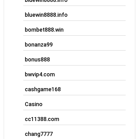
bluewin8888.info
bombet888.win
bonanza99
bonus888
bwvip4.com
cashgame168
Casino
cc11388.com
chang7777