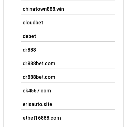
chinatown888.win
cloudbet
debet
dr888
dr888bet.com
dr888bet.com
ek4567.com
erisauto.site
etbet16888.com