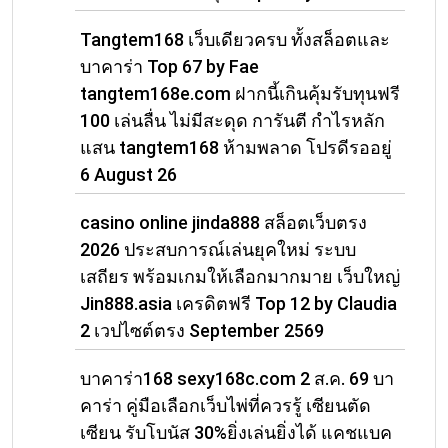
Tangtem168 เว็บเดียวครบ ทั้งสล็อตและ
บาคาร่า Top 67 by Fae
tangtem168e.com ฝากนี้เกินคุ้มรับทุนฟรี
100 เล่นลื่น ไม่มีสะดุด การันตี กำไรหลัก
แสน tangtem168 ห้ามพลาด โปรดีรออยู่
6 August 26
casino online jinda888 สล็อตเว็บตรง
2026 ประสบการณ์เล่นยุคใหม่ ระบบ
เสถียร พร้อมเกมให้เลือกมากมาย เว็บใหญ่
Jin888.asia เครดิตฟรี Top 12 by Claudia
2 เวปไซต์ตรง September 2569
บาคาร่า168 sexy168c.com 2 ส.ค. 69 บา
คาร่า คู่มือเลือกเว็บไพ่ที่ควรรู้ เซียนตัด
เซียน รับโบนัส 30%ยิ่งเล่นยิ่งได้ แคชแบค