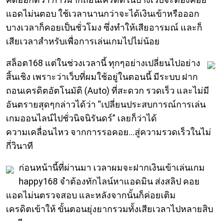
แอดไม่นตอบ ใช้เวลานานกว่าจะได้เงินเข้าหรือออก
บางเวลาก็คอยเป็นชั่วโมง ซึ่งทำให้เสียอารมณ์ และก็
เสียเวลาสำหรับเพื่อการเล่นเกมไปไม่น้อย
สล็อต168 แต่ในช่วงเวลานี้ ทุกๆอย่างเปลี่ยนไปอย่าง
สิ้นเชิง เพราะว่าเว็บที่ผมใช้อยู่ในตอนนี้ มีระบบ ฝาก
ถอนเครดิตอัตโนมัติ (Auto) ที่สะดวก รวดเร็ว และไม่มี
อันตรายสุดๆกล่าวได้ว่า “เปลี่ยนประสบการณ์การเล่น
เกมออนไลน์ไปชั่วนิจนิรันดร์” เลยก็ว่าได้
ความเคลื่อนไหว จากการรอคอย…สู่ความรวดเร็วในไม่
กี่วินาที
ก่อนหน้านี้ที่ผ่านมา เวลาผมจะฝากเงินเข้าเล่นเกม
happy168 จำต้องทักไลน์หาแอดมิน ส่งสลิป คอย
แอดไม่นตรวจสอบ และหลังจากนั้นก็ค่อยเติม
เครดิตเข้าให้ ขั้นตอนยุ่งยากรวมทั้งเสียเวลาไปหลายสิบ