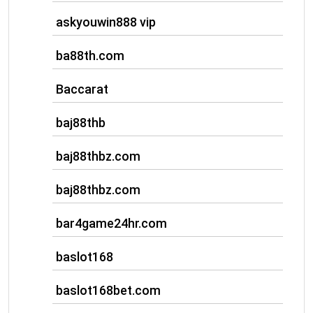
askyouwin888 vip
ba88th.com
Baccarat
baj88thb
baj88thbz.com
baj88thbz.com
bar4game24hr.com
baslot168
baslot168bet.com