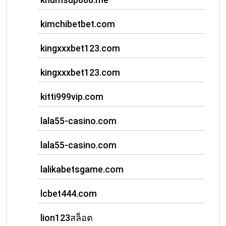
kimchibetbet.com
kingxxxbet123.com
kingxxxbet123.com
kitti999vip.com
lala55-casino.com
lala55-casino.com
lalikabetsgame.com
lcbet444.com
lion123สล็อต