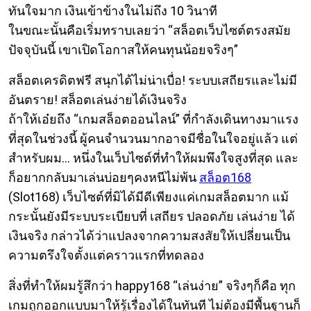
ทันใจมาก เงินเข้าข้างในไม่ถึง 10 วินาที
ในขณะนั้นคือเริ่มทราบเลยว่า “สล็อตเว็บไซต์ตรงสมัย
ปัจจุบันนี้ เขาเปิดโอกาสให้คนทุนน้อยจริงๆ”
สล็อตเครดิตฟรี สนุกได้ไม่น่าเบื่อ! ระบบเสถียรและไม่มี
อันตราย! สล็อตเล่นง่ายได้เงินจริง
ถ้าให้เอ๋ยถึง “เกมสล็อตออนไลน์” ที่กำลังเดินทางมาแรง
ที่สุดในช่วงนี้ ผู้คนจำนวนมากอาจมีชื่อในใจอยู่แล้ว แต่
สำหรับผม… หนึ่งในเว็บไซต์ที่ทำให้ผมพึงใจสูงที่สุด และ
ก็อยากกลับมาเล่นบ่อยๆคงหนีไม่พ้น
สล็อต168
(Slot168) เว็บไซต์ที่มิได้มีดีเพียงแค่เกมสล็อตมาก แม้
กระนั้นยังมีระบบระเบียบที่ เสถียร ปลอดภัย เล่นง่าย ได้
เงินจริง กล่าวได้ว่าแปลงจากความสงสัยให้เปลี่ยนเป็น
ความตรึงใจตั้งแต่คราวแรกที่ทดลอง
สิ่งที่ทำให้ผมรู้สึกว่า happy168 “เล่นง่าย” จริงๆก็คือ ทุก
เกมถูกออกแบบมาให้รู้เรื่องได้ในทันที ไม่ต้องมีพื้นฐานก็