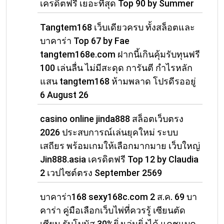
เครดิตฟรี เยอะที่สุด Top 90 by Summer
Tangtem168 เว็บเดียวครบ ทั้งสล็อตและ
บาคาร่า Top 67 by Fae
tangtem168e.com ฝากนี้เกินคุ้มรับทุนฟรี
100 เล่นลื่น ไม่มีสะดุด การันตี กำไรหลัก
แสน tangtem168 ห้ามพลาด โปรดีรออยู่
6 August 26
casino online jinda888 สล็อตเว็บตรง
2026 ประสบการณ์เล่นยุคใหม่ ระบบ
เสถียร พร้อมเกมให้เลือกมากมาย เว็บใหญ่
Jin888.asia เครดิตฟรี Top 12 by Claudia
2 เวปไซต์ตรง September 2569
บาคาร่า168 sexy168c.com 2 ส.ค. 69 บา
คาร่า คู่มือเลือกเว็บไพ่ที่ควรรู้ เซียนตัด
เซียน รับโบนัส 30%ยิ่งเล่นยิ่งได้ แคชแบค