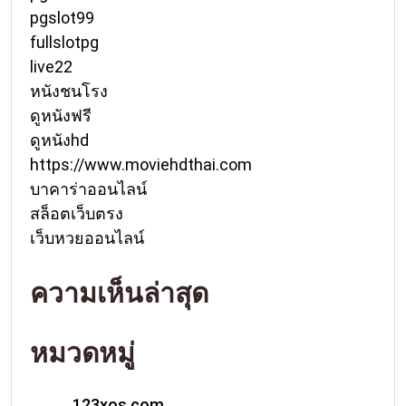
pgslot99
fullslotpg
live22
หนังชนโรง
ดูหนังฟรี
ดูหนังhd
https://www.moviehdthai.com
บาคาร่าออนไลน์
สล็อตเว็บตรง
เว็บหวยออนไลน์
ความเห็นล่าสุด
หมวดหมู่
123xos.com