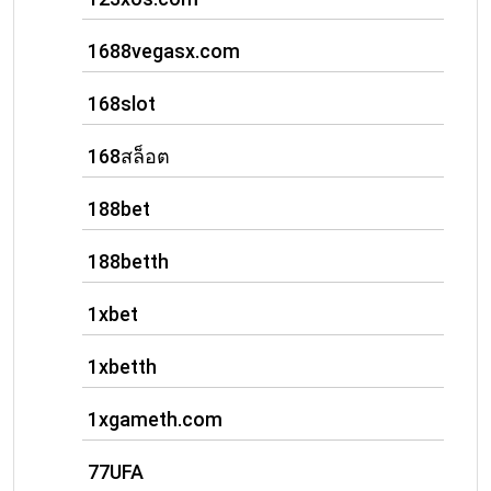
1688vegasx.com
168slot
168สล็อต
188bet
188betth
1xbet
1xbetth
1xgameth.com
77UFA