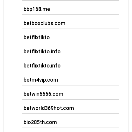
bbp168.me
betboxclubs.com
betflixtikto
betflixtikto.info
betflixtikto.info
betm4vip.com
betwin6666.com
betworld369hot.com
bio285th.com