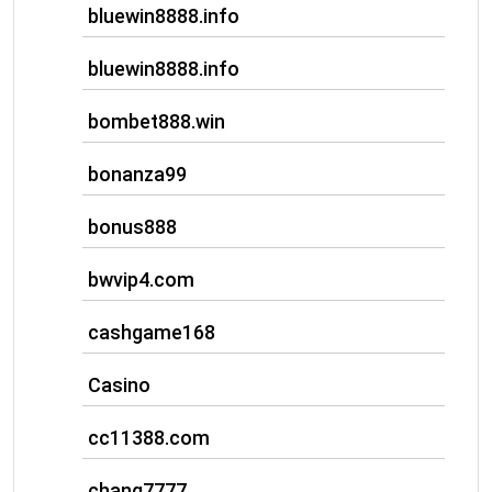
bluewin8888.info
bluewin8888.info
bombet888.win
bonanza99
bonus888
bwvip4.com
cashgame168
Casino
cc11388.com
chang7777