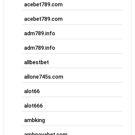
acebet789.com
acebet789.com
adm789.info
adm789.info
allbestbet
allone745s.com
alot66
alot666
ambking
ambnovabet.com