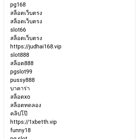
pg168
สล็อตเว็บตรง
สล็อตเว็บตรง
slot66
สล็อตเว็บตรง
https://judhai168.vip
slot888
สล็อต888
pgslot99
pussy888
บาคาร่า
สล็อตxo
สล็อตทดลอง
คลิปโป๊
https://1xbetth.vip
funny18
pg slot