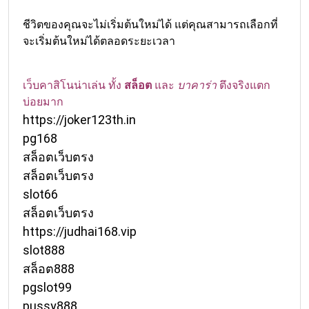
ชีวิตของคุณจะไม่เริ่มต้นใหม่ได้ แต่คุณสามารถเลือกที่
จะเริ่มต้นใหม่ได้ตลอดระยะเวลา
เว็บคาสิโนน่าเล่น ทั้ง
สล็อต
และ
บาคาร่า
ตึงจริงแตก
บ่อยมาก
https://joker123th.in
pg168
สล็อตเว็บตรง
สล็อตเว็บตรง
slot66
สล็อตเว็บตรง
https://judhai168.vip
slot888
สล็อต888
pgslot99
pussy888