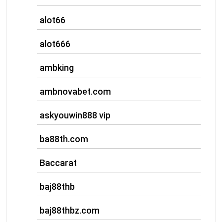
alot66
alot666
ambking
ambnovabet.com
askyouwin888 vip
ba88th.com
Baccarat
baj88thb
baj88thbz.com