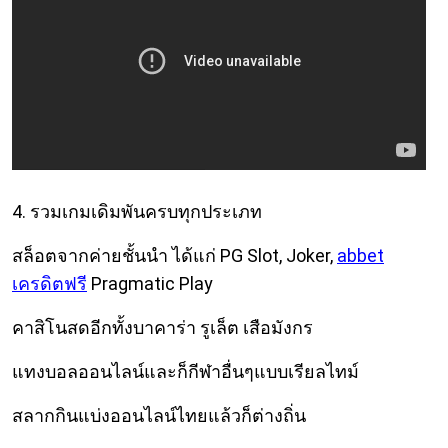
4. รวมเกมเดิมพันครบทุกประเภท
สล็อตจากค่ายชั้นนำ ได้แก่ PG Slot, Joker,
abbet
เครดิตฟรี
Pragmatic Play
คาสิโนสดอีกทั้งบาคาร่า รูเล็ต เสือมังกร
แทงบอลออนไลน์และก็กีฬาอื่นๆแบบเรียลไทม์
สลากกินแบ่งออนไลน์ไทยแล้วก็ต่างถิ่น