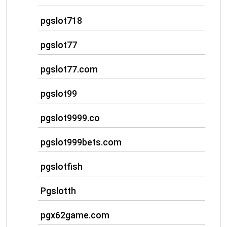
pgslot718
pgslot77
pgslot77.com
pgslot99
pgslot9999.co
pgslot999bets.com
pgslotfish
Pgslotth
pgx62game.com