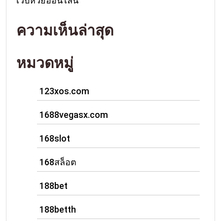
เว็บหวยออนไลน์
ความเห็นล่าสุด
หมวดหมู่
123xos.com
1688vegasx.com
168slot
168สล็อต
188bet
188betth