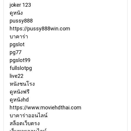
joker 123
ดูหนัง
pussy888
https://pussy888win.com
บาคาร่า
pgslot
pg77
pgslot99
fullslotpg
live22
หนังชนโรง
ดูหนังฟรี
ดูหนังhd
https://www.moviehdthai.com
บาคาร่าออนไลน์
สล็อตเว็บตรง