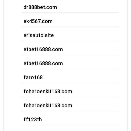
dr888bet.com
ek4567.com
erisauto.site
etbet16888.com
etbet16888.com
faro168
fcharoenkit168.com
fcharoenkit168.com
ff123th