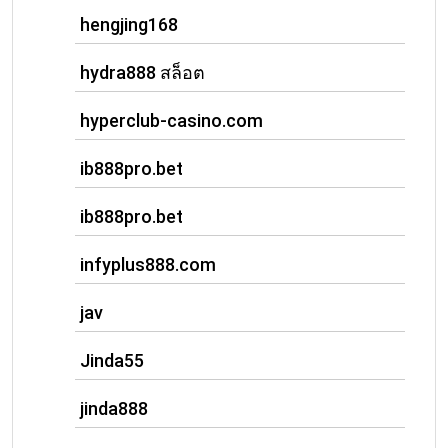
hengjing168
hydra888 สล็อต
hyperclub-casino.com
ib888pro.bet
ib888pro.bet
infyplus888.com
jav
Jinda55
jinda888