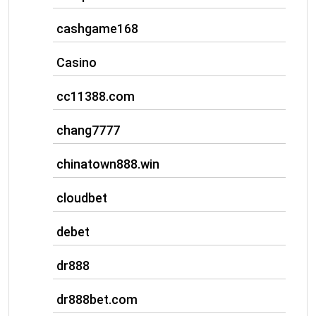
cashgame168
Casino
cc11388.com
chang7777
chinatown888.win
cloudbet
debet
dr888
dr888bet.com