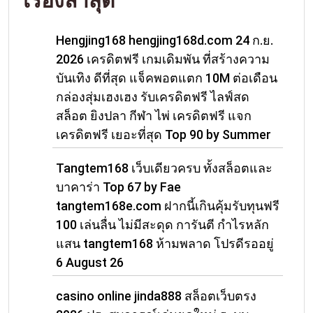
เรื่องล่าสุด
Hengjing168 hengjing168d.com 24 ก.ย.
2026 เครดิตฟรี เกมเดิมพัน ที่สร้างความ
บันเทิง ดีที่สุด แจ็คพอตแตก 10M ต่อเดือน
กล่องสุ่มเฮงเฮง รับเครดิตฟรี ไลฟ์สด
สล็อต ยิงปลา กีฬา ไพ่ เครดิตฟรี แจก
เครดิตฟรี เยอะที่สุด Top 90 by Summer
Tangtem168 เว็บเดียวครบ ทั้งสล็อตและ
บาคาร่า Top 67 by Fae
tangtem168e.com ฝากนี้เกินคุ้มรับทุนฟรี
100 เล่นลื่น ไม่มีสะดุด การันตี กำไรหลัก
แสน tangtem168 ห้ามพลาด โปรดีรออยู่
6 August 26
casino online jinda888 สล็อตเว็บตรง