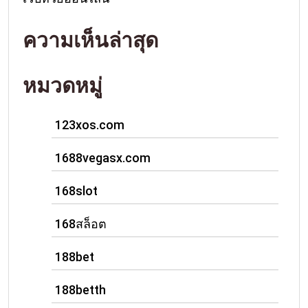
ความเห็นล่าสุด
หมวดหมู่
123xos.com
1688vegasx.com
168slot
168สล็อต
188bet
188betth