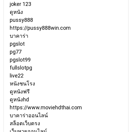
joker 123
ดูหนัง
pussy888
https://pussy888win.com
บาคาร่า
pgslot
pg77
pgslot99
fullslotpg
live22
หนังชนโรง
ดูหนังฟรี
ดูหนังhd
https://www.moviehdthai.com
บาคาร่าออนไลน์
สล็อตเว็บตรง
เว็บหวยออนไลน์