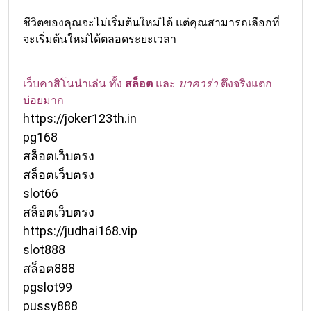
ชีวิตของคุณจะไม่เริ่มต้นใหม่ได้ แต่คุณสามารถเลือกที่
จะเริ่มต้นใหม่ได้ตลอดระยะเวลา
เว็บคาสิโนน่าเล่น ทั้ง
สล็อต
และ
บาคาร่า
ตึงจริงแตก
บ่อยมาก
https://joker123th.in
pg168
สล็อตเว็บตรง
สล็อตเว็บตรง
slot66
สล็อตเว็บตรง
https://judhai168.vip
slot888
สล็อต888
pgslot99
pussy888