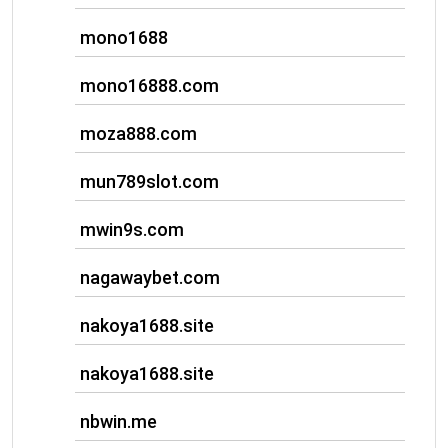
mono1688
mono16888.com
moza888.com
mun789slot.com
mwin9s.com
nagawaybet.com
nakoya1688.site
nakoya1688.site
nbwin.me