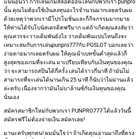
แน่นอนว่า การเล่นเกมสล็อตออนไลน์กับพวกเรา punpro
นั้น คุณไม่ต้องใช้เงินลงทุนอะไรจำนวนมากเลยครับผม
ด้วยเหตุว่าพวกเรามีโปรโมชั่นและก็กิจกรรมมากมาย
ให้ท่านได้รับโบนัสเครดิตฟรีมาก แต่ถ้าเกิดคุณสงสัยว่า
คุณควรจะวางเดิมพันยังไง วางเดิมพันแบบไหนถึงจะ
เหมาะสมกับการเล่นpunpro777กับ PGSLOT บอกเลยว่า
ง่ายดายมากเลยครับผม ให้คุณนำเบทขั้นต่ำสุดแล้วก็
สูงสุดของเกมที่จะเล่น มาเปรียบเทียบกับเงินทุนของคุณ
ว่า จะสามารถสปินได้กี่ครั้ง เล่นได้ราวกี่นาที ถ้ามันไม่
สามารถที่จะเล่นได้นานเกิน 25 นาที ก็นับว่าไม่ผ่านแล้ว
ล่ะครับ เนื่องจากว่ามันไม่บาล้านซ์กับเงินทุนของคุณ
นั่นเอง
สมัครสมาชิกใหม่กับพวกเรา PUNPRO777 ได้แล้ววันนี้
สมัครฟรีไม่ต้องจ่ายเงิน สมัครเลย!
มานะครับทุกคน! ผมมั่นใจว่า ถ้าเกิดคุณอ่านมาถึงที่ตรง