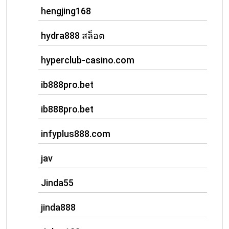
hengjing168
hydra888 สล็อต
hyperclub-casino.com
ib888pro.bet
ib888pro.bet
infyplus888.com
jav
Jinda55
jinda888