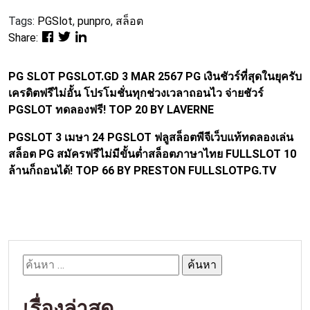
Tags:
PGSlot
,
punpro
,
สล็อต
Share:
PG SLOT PGSLOT.GD 3 MAR 2567 PG เงินชัวร์ที่สุดในยุครับ
เครดิตฟรีไม่อั้น โปรโมชั่นทุกช่วงเวลาถอนไว จ่ายชัวร์
PGSLOT ทดลองฟรี! TOP 20 BY LAVERNE
PGSLOT 3 เมษา 24 PGSLOT ฟลูสล็อตพีจีเว็บแท้ทดลองเล่น
สล็อต PG สมัครฟรีไม่มีขั้นต่ำสล็อตภาษาไทย FULLSLOT 10
ล้านก็ถอนได้! TOP 66 BY PRESTON FULLSLOTPG.TV
ค้นหา
สำหรับ:
เรื่องล่าสุด