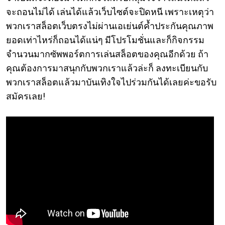
จะถอนไม่ได้ เล่นได้แล้วเว็บไซต์จะปิดหนี เพราะเหตุว่า
พวกเราสล็อตเว็บตรงไม่ผ่านเอเย่นต์ค้ำประกันคุณภาพ
ยอดเท่าไหร่ก็ถอนได้แน่ๆ มีโปรโมชั่นและก็กิจกรรม
จำนวนมากซัพพอร์ตการเล่นสล็อตของคุณอีกด้วย ถ้า
คุณต้องการมาสนุกกับพวกเราแล้วล่ะก็ ลงทะเบียนกับ
พวกเราสล็อตแล้วมาบันเทิงใจไปร่วมกันได้เลยค่ะขอรับ
สมัครเลย!