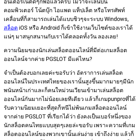
อินเตอร์เน็ตดีๆก็พอแล้วครับ ไม่ว่าจะเล่นบน
คอมพิวเตอร์ โน้ตบุ๊ก ไอแพด แท็ปเล็ต หรือโทรศัพท์
เคลื่อนที่ก็สามารถเล่นได้แบบชิวๆจะระบบ Windows,
สล็อต
iOS หรือ Android ก็เข้าใช้งานเว็บไซต์ของเราได้
แน่ๆ มาสนุกสนานกับเราได้ตลอดทั้งวัน ลองเลย!
ความนิยมของนักเล่นสล็อตออนไลน์ที่มีต่อเกมสล็อต
ออนไลน์จากค่าย PGSLOT มีแค่ไหน?
จำเป็นต้องบอกเลยค่ะขอรับว่า อัตราการเล่นสล็อต
ออนไลน์ในประเทศไทยของเรานั้นสูงขึ้นมากมายๆมีนัก
พนันหน้าเก่าและก็คนใหม่วนเวียนเข้ามาเล่นสล็อต
ออนไลน์กันมากไม่น้อยเลยทีเดียว แล้วก็เกมpunproที่ได้
รับความนิยมเยอะที่สุดก็หนีไม่พ้นเกมสล็อตออนไลน์
จากค่าย PGSLOT ที่เรียกได้ว่า ยังคงเป็นเบอร์หนึ่งของ
นักสล็อตคนไทยแบบสุดๆเลยล่ะขอรับ เพราะความที่เกม
สล็อตออนไลน์ของพวกเขานั้นเล่นง่าย เข้าถึงง่าย แล้วก็