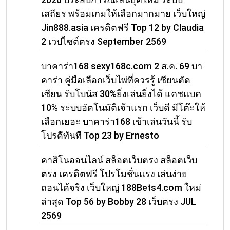
เสถียร พร้อมเกมให้เลือกมากมาย เว็บใหญ่
Jin888.asia เครดิตฟรี Top 12 by Claudia
2 เวปไซต์ตรง September 2569
บาคาร่า168 sexy168c.com 2 ส.ค. 69 บา
คาร่า คู่มือเลือกเว็บไพ่ที่ควรรู้ เซียนตัด
เซียน รับโบนัส 30%ยิ่งเล่นยิ่งได้ แคชแบค
10% ระบบอัตโนมัติเจ้าแรก เว็บดี มีโต๊ะให้
เลือกเยอะ บาคาร่า168 เข้าเล่นวันนี้ รับ
โปรดีทันที Top 23 by Ernesto
คาสิโนออนไลน์ สล็อตเว็บตรง สล็อตเว็บ
ตรง เครดิตฟรี โปรโมชั่นแรง เล่นง่าย
ถอนได้จริง เว็บใหญ่ 188Bets4.com ใหม่
ล่าสุด Top 56 by Bobby 28 เว็บตรง JUL
2569