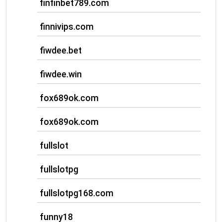
finfinbet789.com
finnivips.com
fiwdee.bet
fiwdee.win
fox689ok.com
fox689ok.com
fullslot
fullslotpg
fullslotpg168.com
funny18