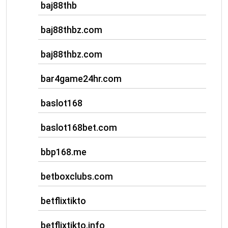
baj88thb
baj88thbz.com
baj88thbz.com
bar4game24hr.com
baslot168
baslot168bet.com
bbp168.me
betboxclubs.com
betflixtikto
betflixtikto.info