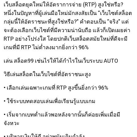
เว็บสล็อตยุคใหม่ให้อัตราการจ่าย (RTP) สูงใช่หรือ?
หนึ่งในปัญหาที่ผู้เล่นมือใหม่มักสงสัยเป็น “เว็บไซต์สล็อต
กลุ่มนี้ให้อัตราชนะที่สูงใช่หรือ?” คำตอบเป็น “จริง” แต่
จะต้องเลือกเว็บไซต์ที่มีความน่านับถือ แล้วก็เปิดเผยค่า
RTP อย่างโปร่งใส โดยปกติเว็บสล็อตสมัยใหม่ที่ดีจะมี
เกมที่มี RTP ไม่ต่ำลงมากยิ่งกว่า 96%
เล่น สล็อต99 เช่นไรให้ได้กำไรในเว็บระบบ AUTO
วิธีเล่นสล็อตในเว็บไซต์ที่อัตราชนะสูง
• เลือกเล่นเฉพาะเกมที่ RTP สูงขึ้นยิ่งกว่า 96%
• ใช้ระบบทดสอบเล่นเพื่อเรียนรู้แบบเกม
• เริ่มจากเบทต่ำแล้วพอหลังจากนั้นก็ค่อยเพิ่มเมื่อมี
จังหวะ
• บริหารเงินให้ดี อย่าพนันเกินกำลัง