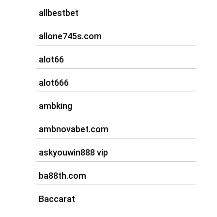
allbestbet
allone745s.com
alot66
alot666
ambking
ambnovabet.com
askyouwin888 vip
ba88th.com
Baccarat