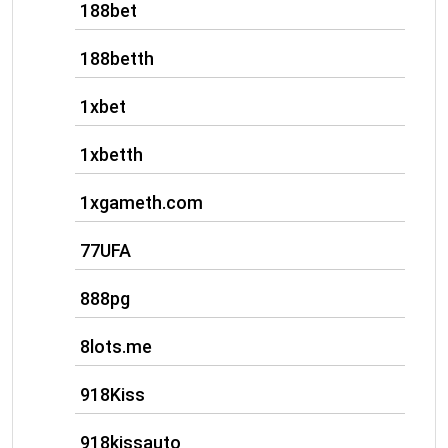
188bet
188betth
1xbet
1xbetth
1xgameth.com
77UFA
888pg
8lots.me
918Kiss
918kissauto