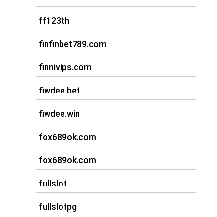
ff123th
finfinbet789.com
finnivips.com
fiwdee.bet
fiwdee.win
fox689ok.com
fox689ok.com
fullslot
fullslotpg