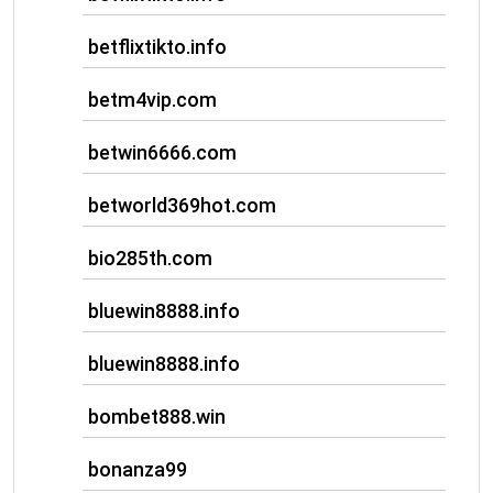
betflixtikto.info
betm4vip.com
betwin6666.com
betworld369hot.com
bio285th.com
bluewin8888.info
bluewin8888.info
bombet888.win
bonanza99