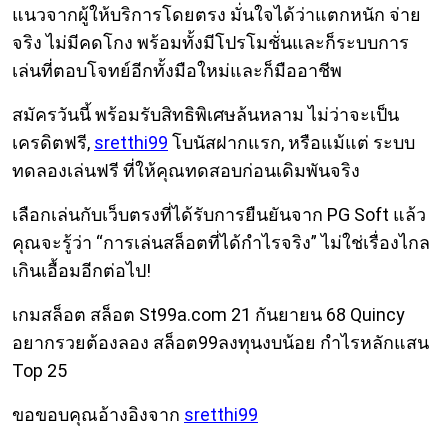
แนวจากผู้ให้บริการโดยตรง มั่นใจได้ว่าแตกหนัก จ่าย
จริง ไม่มีคดโกง พร้อมทั้งมีโปรโมชั่นและก็ระบบการ
เล่นที่ตอบโจทย์อีกทั้งมือใหม่และก็มืออาชีพ
สมัครวันนี้ พร้อมรับสิทธิพิเศษล้นหลาม ไม่ว่าจะเป็น
เครดิตฟรี,
sretthi99
โบนัสฝากแรก, หรือแม้แต่ ระบบ
ทดลองเล่นฟรี ที่ให้คุณทดสอบก่อนเดิมพันจริง
เลือกเล่นกับเว็บตรงที่ได้รับการยืนยันจาก PG Soft แล้ว
คุณจะรู้ว่า “การเล่นสล็อตที่ได้กำไรจริง” ไม่ใช่เรื่องไกล
เกินเอื้อมอีกต่อไป!
เกมสล็อต สล็อต St99a.com 21 กันยายน 68 Quincy
อยากรวยต้องลอง สล็อต99ลงทุนงบน้อย กำไรหลักแสน
Top 25
ขอขอบคุณอ้างอิงจาก
sretthi99