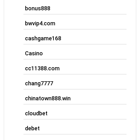
bonus888
bwvip4.com
cashgame168
Casino
cc11388.com
chang7777
chinatown888.win
cloudbet
debet