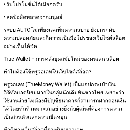
• รับโปรโมชั่นได้เมื่อกดรับ
• ลดข้อผิดพลาดจากมนุษย์
ระบบ AUTO ไม่เพียงแค่เพิ่มความสบาย ยังยกระดับ
ความปลอดภัยและก็ความเป็นมือโปรของเว็บไซต์สล็อต
อย่างเห็นได้ชัด
True Wallet – การคลังยุคสมัยใหม่ของคนเล่น สล็อต
ทำไมต้องใช้ทรูวอเลทในเว็บไซต์สล็อต?
ทรูวอเลท (TrueMoney Wallet) เป็นแอปกระเป๋าเงิน
ดิจิทัลยอดนิยมมากในกลุ่มนักเดิมพันชาวไทย เพราะว่า
ใช้งานง่าย ไม่ต้องมีบัญชีธนาคารก็สามารถฝากถอนเงิน
ได้โดยทันที เหมาะสมอย่างยิ่งกับผู้เล่นที่ต้องการความ
เป็นส่วนตัวและความยืดหยุ่น
ข้อดีของเว็บสล็อตที่รองรับทรูวอเลท