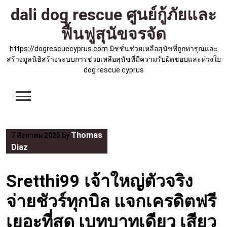
Skip
dali dog rescue ศูนย์กู้ภัยและ
to
ฟื้นฟูสุนัขจรจัด
content
https://dogrescuecyprus.com มิชชั่นช่วยเหลือสุนัขที่ถูกทารุณและ
สร้างมูลนิธิสร้างระบบการช่วยเหลือสุนัขที่มีความรับผิดชอบและห่วงใย
dog rescue cyprus
Thomas
7 สิงหาคม 2025
by
Diaz
Sretthi99 เจ้าใหญ่ตัวจริง
จ่ายชัวร์ทุกบิล แจกเครดิตฟรี
เยอะที่สุด เบทบาทเดียว เสียว