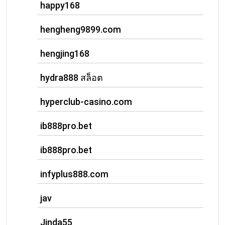
happy168
hengheng9899.com
hengjing168
hydra888 สล็อต
hyperclub-casino.com
ib888pro.bet
ib888pro.bet
infyplus888.com
jav
Jinda55