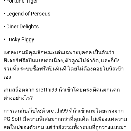
• Fortune Tiger
• Legend of Perseus
• Diner Delights
• Lucky Piggy
แต่ละเกมมีคุณลักษณะเด่นเฉพาะบุคคล เป็นต้นว่า
ฟีเจอร์ฟรีสปินแบบต่อเนื่อง, ตัวคูณไม่จำกัด, และก็ยัง
รวมทั้ง ระบบซื้อฟรีสปินทันที โดยไม่ต้องคอยโบนัสเข้า
เอง
เกมสล็อตจาก sretthi99 นำเข้าโดยตรง ผิดแผกแตก
ต่างอย่างไร?
การเล่นกับเว็บไซต์ sretthi99 ที่นำเข้าเกมโดยตรงจาก
PG Soft มีความพิเศษมากกว่าที่คุณคิด ไม่เพียงแค่ความ
สดใหม่ของตัวเกม แต่ว่ายังรวมทั้งระบบที่ถูกวางแบบมา