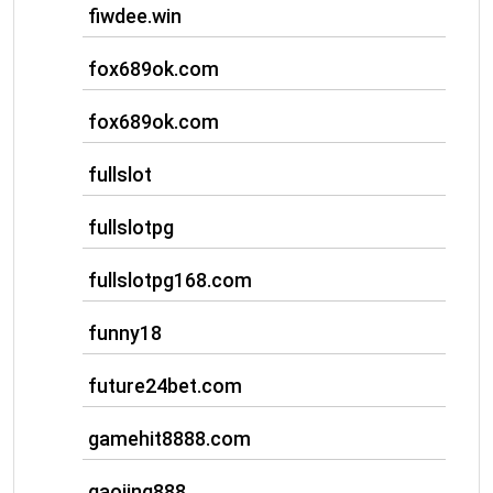
fiwdee.win
fox689ok.com
fox689ok.com
fullslot
fullslotpg
fullslotpg168.com
funny18
future24bet.com
gamehit8888.com
gaojing888