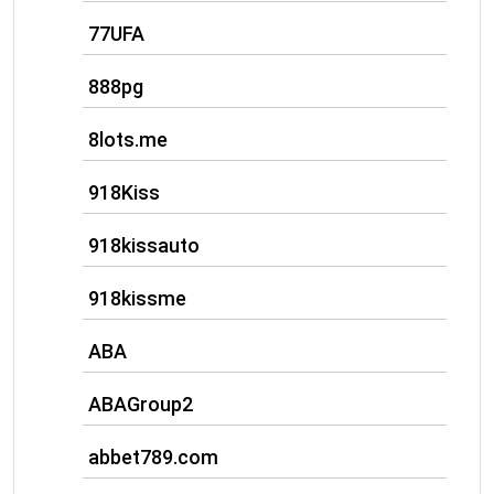
77UFA
888pg
8lots.me
918Kiss
918kissauto
918kissme
ABA
ABAGroup2
abbet789.com