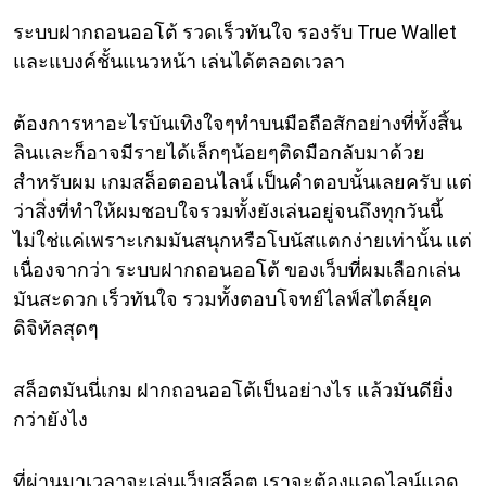
ระบบฝากถอนออโต้ รวดเร็วทันใจ รองรับ True Wallet
และแบงค์ชั้นแนวหน้า เล่นได้ตลอดเวลา
ต้องการหาอะไรบันเทิงใจๆทำบนมือถือสักอย่างที่ทั้งสิ้น
ลินและก็อาจมีรายได้เล็กๆน้อยๆติดมือกลับมาด้วย
สำหรับผม เกมสล็อตออนไลน์ เป็นคำตอบนั้นเลยครับ แต่
ว่าสิ่งที่ทำให้ผมชอบใจรวมทั้งยังเล่นอยู่จนถึงทุกวันนี้
ไม่ใช่แค่เพราะเกมมันสนุกหรือโบนัสแตกง่ายเท่านั้น แต่
เนื่องจากว่า ระบบฝากถอนออโต้ ของเว็บที่ผมเลือกเล่น
มันสะดวก เร็วทันใจ รวมทั้งตอบโจทย์ไลฟ์สไตล์ยุค
ดิจิทัลสุดๆ
สล็อตมันนี่เกม ฝากถอนออโต้เป็นอย่างไร แล้วมันดียิ่ง
กว่ายังไง
ที่ผ่านมาเวลาจะเล่นเว็บสล็อต เราจะต้องแอดไลน์แอด