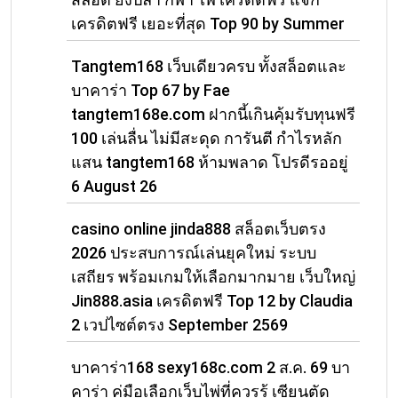
เครดิตฟรี เยอะที่สุด Top 90 by Summer
Tangtem168 เว็บเดียวครบ ทั้งสล็อตและ
บาคาร่า Top 67 by Fae
tangtem168e.com ฝากนี้เกินคุ้มรับทุนฟรี
100 เล่นลื่น ไม่มีสะดุด การันตี กำไรหลัก
แสน tangtem168 ห้ามพลาด โปรดีรออยู่
6 August 26
casino online jinda888 สล็อตเว็บตรง
2026 ประสบการณ์เล่นยุคใหม่ ระบบ
เสถียร พร้อมเกมให้เลือกมากมาย เว็บใหญ่
Jin888.asia เครดิตฟรี Top 12 by Claudia
2 เวปไซต์ตรง September 2569
บาคาร่า168 sexy168c.com 2 ส.ค. 69 บา
คาร่า คู่มือเลือกเว็บไพ่ที่ควรรู้ เซียนตัด