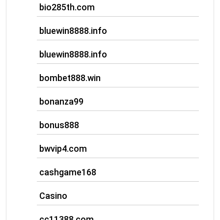
bio285th.com
bluewin8888.info
bluewin8888.info
bombet888.win
bonanza99
bonus888
bwvip4.com
cashgame168
Casino
cc11388.com