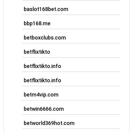
baslot168bet.com
bbp168.me
betboxclubs.com
betflixtikto
betflixtikto.info
betflixtikto.info
betm4vip.com
betwin6666.com
betworld369hot.com