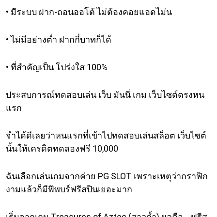
• มีระบบ ฝาก-ถอนออโต้ ไม่ต้องคอยแอดไม่น
• ไม่มีอย่างต่ำ ฝากกี่บาทก็ได้
• ที่สำคัญเป็น โปร่งใส 100%
ประสบการณ์ทดสอบเล่น เว็บ มันนี่ เกม เว็บไซต์ตรงหน
แรก
จำได้ดีเลยว่าหนแรกที่เข้าไปทดสอบเล่นสล็อต เว็บไซต์
นั้นให้เครดิตทดลองฟรี 10,000
ฉันเลือกเล่นเกมจากค่าย PG SLOT เพราะเหตุว่ากราฟิก
งามแล้วก็มีฟีพบร์ฟรีสปินเยอะมาก
เริ่มจากเกม Treasures of Aztec (สาวถ้ำ) ผลคือ… ฟรีส