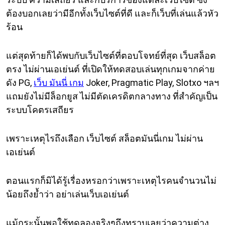
ต้องบอกเลยว่ามีอีกทั้งเว็บไซต์ที่ดี และก็เว็บที่เล่นแล้วหัว
ร้อน
แต่สุดท้ายก็ได้พบกับเว็บไซต์ที่ตอบโจทย์ที่สุด เว็บสล็อต
ตรง ไม่ผ่านเอเย่นต์ ที่เปิดให้ทดสอบเล่นทุกเกมจากค่าย
ดัง PG,
เว็บ มันนี่ เกม
Joker, Pragmatic Play, Slotxo ฯลฯ
แถมยังไม่มีล็อกยูส ไม่มีตัดเครดิตกลางทาง ที่สำคัญเป็น
ระบบโคตรเสถียร
เพราะเหตุไรถึงเลือก เว็บไซต์ สล็อตมันนี่เกม ไม่ผ่าน
เอเย่นต์
ตอนแรกก็มิได้รู้เรื่องหรอกว่าเพราะเหตุไรคนจำนวนไม่
น้อยถึงย้ำว่า อย่าเล่นเว็บเอเย่นต์
แม้กระนั้นพอใช้ทดลองจริงๆถึงทราบเลยว่าความต่าง