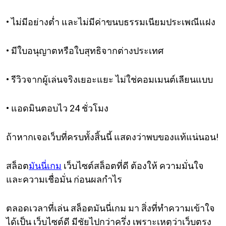
• ไม่มีอย่างต่ำ และไม่มีค่าขนบธรรมเนียมประเพณีแฝง
• มีใบอนุญาตหรือใบสุทธิจากต่างประเทศ
• รีวิวจากผู้เล่นจริงเยอะแยะ ไม่ใช่คอมเมนต์เลียนแบบ
• แอดมินตอบไว 24 ชั่วโมง
ถ้าหากเจอเว็บที่ครบทั้งสิ้นนี้ แสดงว่าพบของแท้แน่นอน!
สล็อต
มันนี่เกม
เว็บไซต์สล็อตที่ดี ต้องให้ ความมั่นใจ
และความเชื่อมั่น ก่อนผลกำไร
ตลอดเวลาที่เล่น สล็อตมันนี่เกม มา สิ่งที่ทำความเข้าใจ
ได้เป็น เว็บไซต์ดี มีชัยไปกว่าครึ่ง เพราะเหตุว่าเว็บตรง