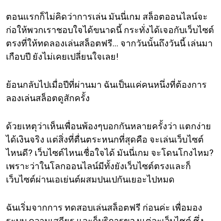
ตอนแรกก็ไม่คิดว่าการเล่น มันนี่เกม สล็อตออนไลน์จะ
ก่อให้พวกเราชอบใจได้ขนาดนี้ กระทั่งได้เจอกับเว็บไซต์
ตรงที่ให้ทดลองเล่นสล็อตฟรี… จากวันนั้นถึงวันนี้ เล่นมา
เกือบปี ยังไม่เคยเปลี่ยนใจเลย!
ย้อนกลับไปเมื่อปีที่ผ่านมา ฉันเป็นแค่คนหนึ่งที่ต้องการ
ลองเล่นสล็อตดูสักครั้ง
ด้วยเหตุว่าเห็นเพื่อนพ้องๆบอกกันหลายครั้งว่า แตกง่าย
ได้เงินจริง แต่สิ่งที่ตื่นตระหนกที่สุดคือ จะเล่นเว็บไซต์
ไหนดี? เว็บไซต์ไหนเชื่อใจได้ มันนี่เกม จะโดนโกงไหม?
เพราะว่าในโลกออนไลน์มีทั้งยังเว็บไซต์ตรงและก็
เว็บไซต์ผ่านเอเย่นต์ผสมปนเปกันเยอะไปหมด
ฉันเริ่มจากการ ทดสอบเล่นสล็อตฟรี ก่อนค่ะ เพื่อมอง
ระบบ ความเสถียร และก็บริการของแต่ละเว็บไซต์ ซึ่ง