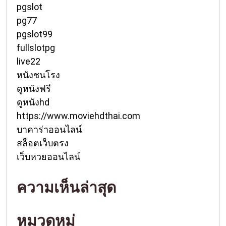
pgslot
pg77
pgslot99
fullslotpg
live22
หนังชนโรง
ดูหนังฟรี
ดูหนังhd
https://www.moviehdthai.com
บาคาร่าออนไลน์
สล็อตเว็บตรง
เว็บหวยออนไลน์
ความเห็นล่าสุด
หมวดหมู่