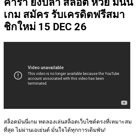
คาร่า ยิงปลา สล็อต หวย มันนี่
เกม สมัคร รับเครดิตฟรีสมา
ชิกใหม่ 15 DEC 26
สล็อตมันนี่เกม ทดลองเล่นสล็อตเว็บไซต์ตรงที่เหมาะสม
ที่สุด ไม่ผ่านเอเย่นต์ มั่นใจได้ทุกการเดิมพัน!