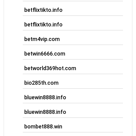
betflixtikto.info
betflixtikto.info
betm4vip.com
betwin6666.com
betworld369hot.com
bio285th.com
bluewin8888.info
bluewin8888.info
bombet888.win