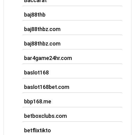
Baccarat
baj88thb
baj88thbz.com
baj88thbz.com
bar4game24hr.com
baslot168
baslot168bet.com
bbp168.me
betboxclubs.com
betflixtikto