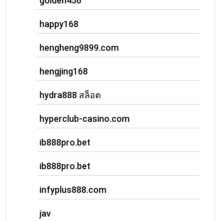
golden456
happy168
hengheng9899.com
hengjing168
hydra888 สล็อต
hyperclub-casino.com
ib888pro.bet
ib888pro.bet
infyplus888.com
jav