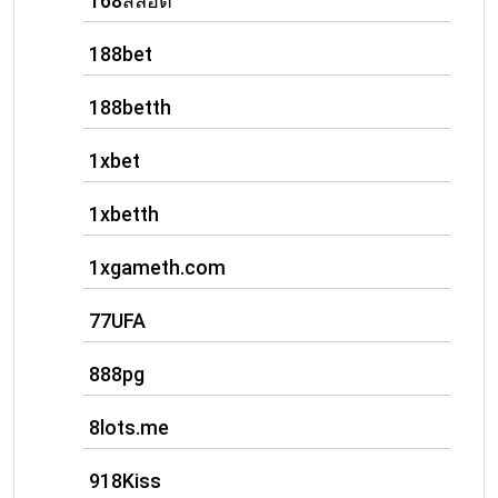
168สล็อต
188bet
188betth
1xbet
1xbetth
1xgameth.com
77UFA
888pg
8lots.me
918Kiss