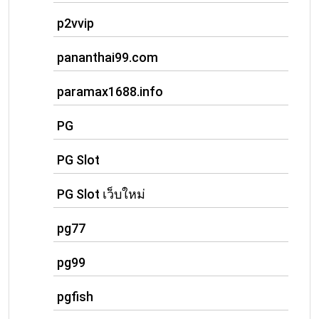
p2vvip
pananthai99.com
paramax1688.info
PG
PG Slot
PG Slot เว็บใหม่
pg77
pg99
pgfish