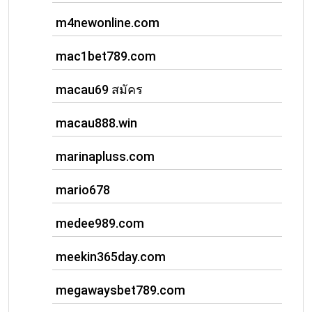
m4newonline.com
mac1bet789.com
macau69 สมัคร
macau888.win
marinapluss.com
mario678
medee989.com
meekin365day.com
megawaysbet789.com