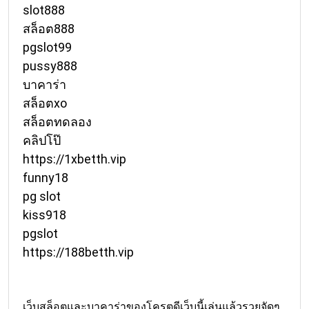
slot888
สล็อต888
pgslot99
pussy888
บาคาร่า
สล็อตxo
สล็อตทดลอง
คลิปโป๊
https://1xbetth.vip
funny18
pg slot
kiss918
pgslot
https://188betth.vip
เว็บสล็อตและบาคาร่าของโครตดีเว็บนี้เล่นแล้วรวยจัดๆ