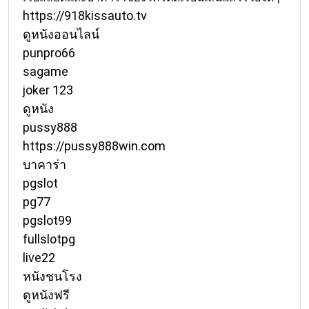
https://918kissauto.tv
ดูหนังออนไลน์
punpro66
sagame
joker 123
ดูหนัง
pussy888
https://pussy888win.com
บาคาร่า
pgslot
pg77
pgslot99
fullslotpg
live22
หนังชนโรง
ดูหนังฟรี