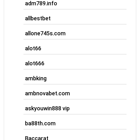
adm789.info
allbestbet
allone745s.com
alot66
alot666
ambking
ambnovabet.com
askyouwin888 vip
ba88th.com
Baccarat