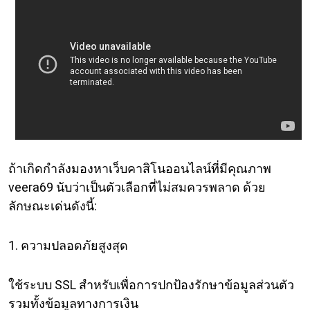
ถ้าเกิดกำลังมองหาเว็บคาสิโนออนไลน์ที่มีคุณภาพ
veera69 นับว่าเป็นตัวเลือกที่ไม่สมควรพลาด ด้วย
ลักษณะเด่นดังนี้:
1. ความปลอดภัยสูงสุด
ใช้ระบบ SSL สำหรับเพื่อการปกป้องรักษาข้อมูลส่วนตัว
รวมทั้งข้อมูลทางการเงิน