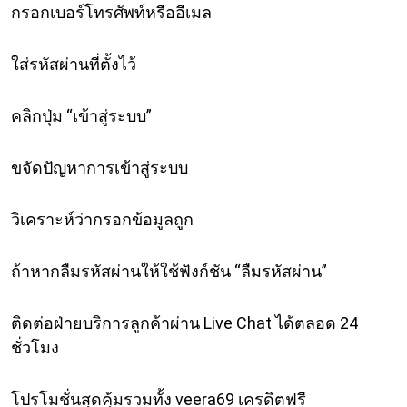
กรอกเบอร์โทรศัพท์หรืออีเมล
ใส่รหัสผ่านที่ตั้งไว้
คลิกปุ่ม “เข้าสู่ระบบ”
ขจัดปัญหาการเข้าสู่ระบบ
วิเคราะห์ว่ากรอกข้อมูลถูก
ถ้าหากลืมรหัสผ่านให้ใช้ฟังก์ชัน “ลืมรหัสผ่าน”
ติดต่อฝ่ายบริการลูกค้าผ่าน Live Chat ได้ตลอด 24
ชั่วโมง
โปรโมชั่นสุดคุ้มรวมทั้ง veera69 เครดิตฟรี