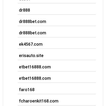
dr888
dr888bet.com
dr888bet.com
ek4567.com
erisauto.site
etbet16888.com
etbet16888.com
faro168
fcharoenkit168.com