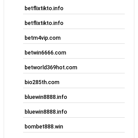
betflixtikto.info
betflixtikto.info
betm4vip.com
betwin6666.com
betworld369hot.com
bio285th.com
bluewin8888.info
bluewin8888.info
bombet888.win