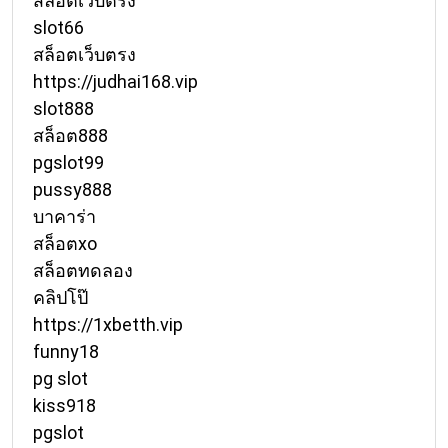
สล็อตเว็บตรง
slot66
สล็อตเว็บตรง
https://judhai168.vip
slot888
สล็อต888
pgslot99
pussy888
บาคาร่า
สล็อตxo
สล็อตทดลอง
คลิปโป๊
https://1xbetth.vip
funny18
pg slot
kiss918
pgslot