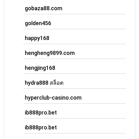
gobaza88.com
golden456
happy168
hengheng9899.com
hengjing168
hydra888 สล็อต
hyperclub-casino.com
ib888pro.bet
ib888pro.bet