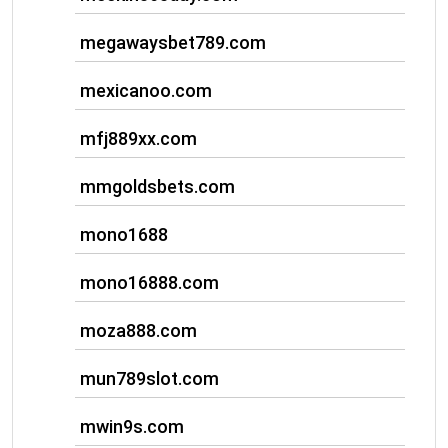
megawaysbet789.com
mexicanoo.com
mfj889xx.com
mmgoldsbets.com
mono1688
mono16888.com
moza888.com
mun789slot.com
mwin9s.com