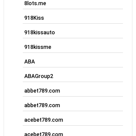
8lots.me
918Kiss
918kissauto
918kissme
ABA
ABAGroup2
abbet789.com
abbet789.com
acebet789.com
acebet789.com