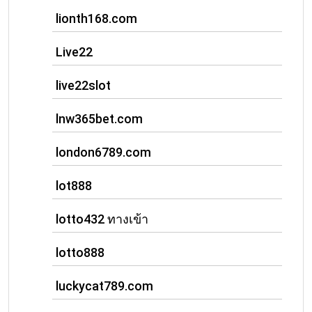
lionth168.com
Live22
live22slot
lnw365bet.com
london6789.com
lot888
lotto432 ทางเข้า
lotto888
luckycat789.com