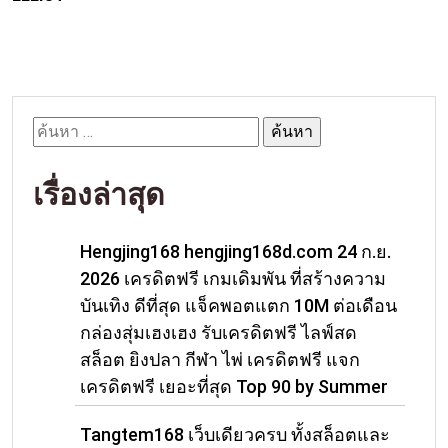
ค้นหา
สำหรับ:
เรื่องล่าสุด
Hengjing168 hengjing168d.com 24 ก.ย.
2026 เครดิตฟรี เกมเดิมพัน ที่สร้างความ
บันเทิง ดีที่สุด แจ็คพอตแตก 10M ต่อเดือน
กล่องสุ่มเฮงเฮง รับเครดิตฟรี ไลฟ์สด
สล็อต ยิงปลา กีฬา ไพ่ เครดิตฟรี แจก
เครดิตฟรี เยอะที่สุด Top 90 by Summer
Tangtem168 เว็บเดียวครบ ทั้งสล็อตและ