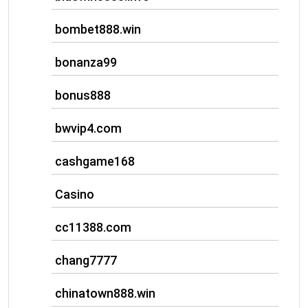
bombet888.win
bonanza99
bonus888
bwvip4.com
cashgame168
Casino
cc11388.com
chang7777
chinatown888.win