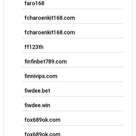
faro168
fcharoenkit168.com
fcharoenkit168.com
ff123th
finfinbet789.com
finnivips.com
fiwdee.bet
fiwdee.win
fox689ok.com
fox689ok.com