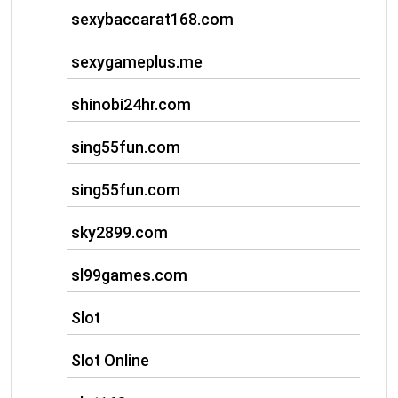
sexybaccarat168.com
sexygameplus.me
shinobi24hr.com
sing55fun.com
sing55fun.com
sky2899.com
sl99games.com
Slot
Slot Online