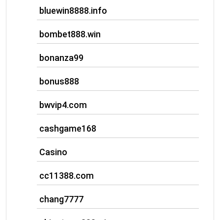
bluewin8888.info
bombet888.win
bonanza99
bonus888
bwvip4.com
cashgame168
Casino
cc11388.com
chang7777