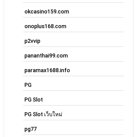
okcasino159.com
onoplus168.com
p2vvip
pananthai99.com
paramax1688.info
PG
PG Slot
PG Slot เว็บใหม่
pg77