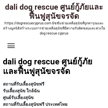
Skip
dali dog rescue ศูนย์กู้ภัยและ
to
ฟื้นฟูสุนัขจรจัด
content
https://dogrescuecyprus.com มิชชั่นช่วยเหลือสุนัขที่ถูกทารุณและ
สร้างมูลนิธิสร้างระบบการช่วยเหลือสุนัขที่มีความรับผิดชอบและห่วงใย
dog rescue cyprus
dali dog rescue ศูนย์กู้ภัย
และฟื้นฟูสุนัขจรจัด
สถานที่รับเลี้ยงสุนัขฟรี
รับเลี้ยงสุนัข ใกล้ฉัน
ศูนย์รับเลี้ยงสุนัข
สถานที่รับเลี้ยงสุนัขฟรี ประเทศไทย