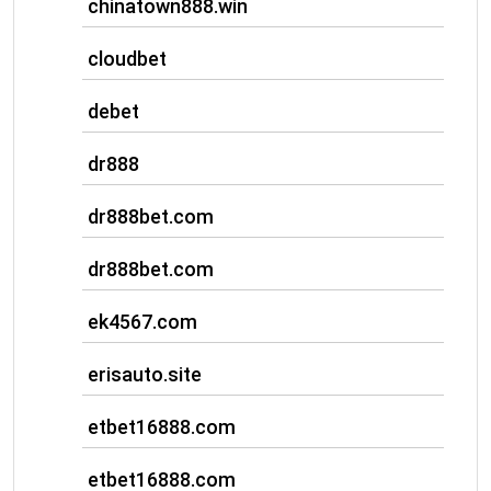
chinatown888.win
cloudbet
debet
dr888
dr888bet.com
dr888bet.com
ek4567.com
erisauto.site
etbet16888.com
etbet16888.com