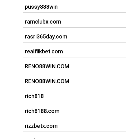
pussy888win
ramclubx.com
rasri365day.com
realflikbet.com
RENO88WIN.COM
RENO88WIN.COM
rich818
rich8188.com
rizzbetx.com