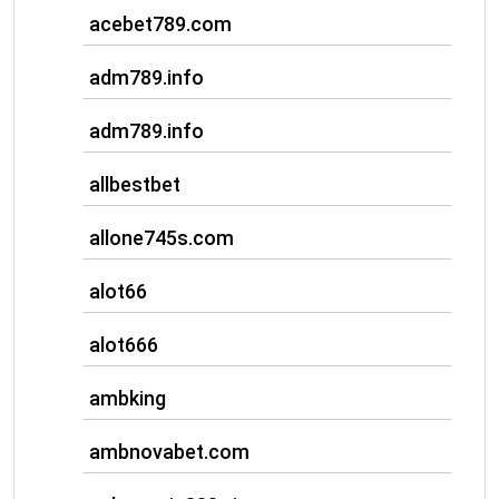
acebet789.com
adm789.info
adm789.info
allbestbet
allone745s.com
alot66
alot666
ambking
ambnovabet.com