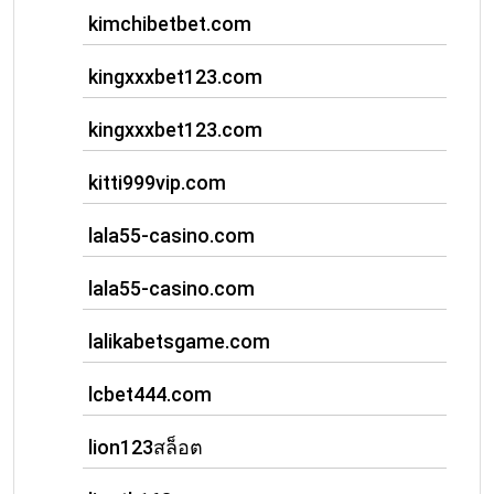
kimchibetbet.com
kingxxxbet123.com
kingxxxbet123.com
kitti999vip.com
lala55-casino.com
lala55-casino.com
lalikabetsgame.com
lcbet444.com
lion123สล็อต