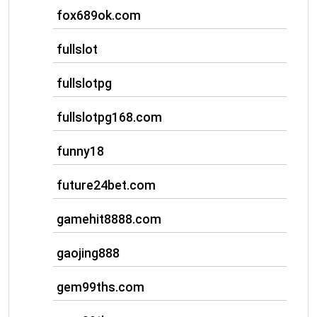
fox689ok.com
fullslot
fullslotpg
fullslotpg168.com
funny18
future24bet.com
gamehit8888.com
gaojing888
gem99ths.com