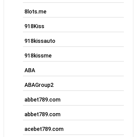
8lots.me
918Kiss
918kissauto
918kissme
ABA
ABAGroup2
abbet789.com
abbet789.com
acebet789.com