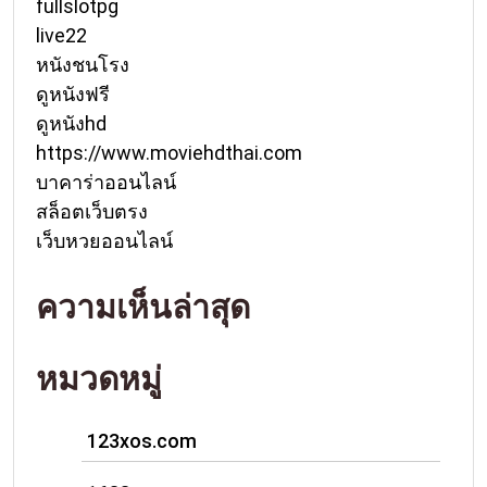
fullslotpg
live22
หนังชนโรง
ดูหนังฟรี
ดูหนังhd
https://www.moviehdthai.com
บาคาร่าออนไลน์
สล็อตเว็บตรง
เว็บหวยออนไลน์
ความเห็นล่าสุด
หมวดหมู่
123xos.com