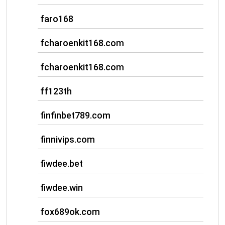
faro168
fcharoenkit168.com
fcharoenkit168.com
ff123th
finfinbet789.com
finnivips.com
fiwdee.bet
fiwdee.win
fox689ok.com