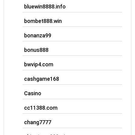
bluewin8888.info
bombet888.win
bonanza99
bonus888
bwvip4.com
cashgame168
Casino
cc11388.com
chang7777