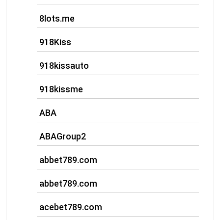
8lots.me
918Kiss
918kissauto
918kissme
ABA
ABAGroup2
abbet789.com
abbet789.com
acebet789.com