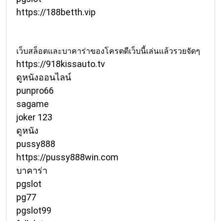
https://188betth.vip
เว็บสล็อตและบาคาร่าของโครตดีเว็บนี้เล่นแล้วรวยจัดๆ
https://918kissauto.tv
ดูหนังออนไลน์
punpro66
sagame
joker 123
ดูหนัง
pussy888
https://pussy888win.com
บาคาร่า
pgslot
pg77
pgslot99