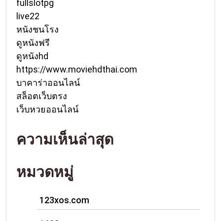
fullslotpg
live22
หนังชนโรง
ดูหนังฟรี
ดูหนังhd
https://www.moviehdthai.com
บาคาร่าออนไลน์
สล็อตเว็บตรง
เว็บหวยออนไลน์
ความเห็นล่าสุด
หมวดหมู่
123xos.com