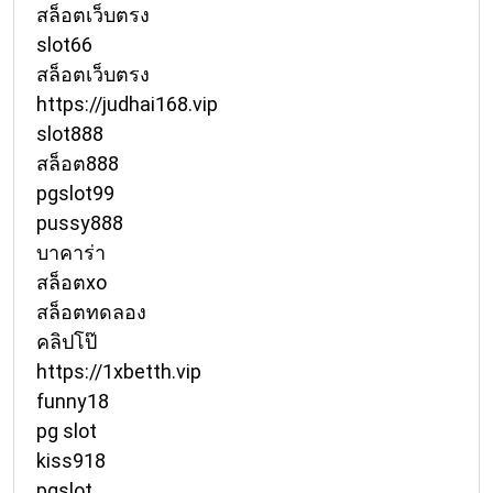
สล็อตเว็บตรง
slot66
สล็อตเว็บตรง
https://judhai168.vip
slot888
สล็อต888
pgslot99
pussy888
บาคาร่า
สล็อตxo
สล็อตทดลอง
คลิปโป๊
https://1xbetth.vip
funny18
pg slot
kiss918
pgslot