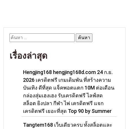
ค้นหา
สำหรับ:
เรื่องล่าสุด
Hengjing168 hengjing168d.com 24 ก.ย.
2026 เครดิตฟรี เกมเดิมพัน ที่สร้างความ
บันเทิง ดีที่สุด แจ็คพอตแตก 10M ต่อเดือน
กล่องสุ่มเฮงเฮง รับเครดิตฟรี ไลฟ์สด
สล็อต ยิงปลา กีฬา ไพ่ เครดิตฟรี แจก
เครดิตฟรี เยอะที่สุด Top 90 by Summer
Tangtem168 เว็บเดียวครบ ทั้งสล็อตและ