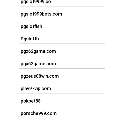
pgslot9999.co
pgslot999bets.com
pgslotfish
Pgslotth
pgx62game.com
pgx62game.com
pgzeus88win.com
play97vip.com
pokbet88
porsche999.com