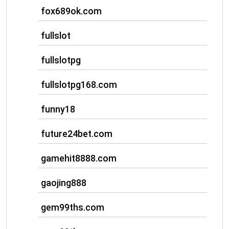
fox689ok.com
fullslot
fullslotpg
fullslotpg168.com
funny18
future24bet.com
gamehit8888.com
gaojing888
gem99ths.com