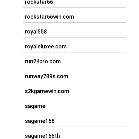
rockstar66
rockstar66win.com
royal558
royaleluxee.com
run24pro.com
runway789s.com
s2kgamewin.com
sagame
sagame168
sagame168th