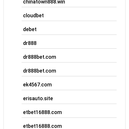
chinatown888.win
cloudbet
debet
dr888
dr888bet.com
dr888bet.com
ek4567.com
erisauto.site
etbet16888.com
etbet16888.com