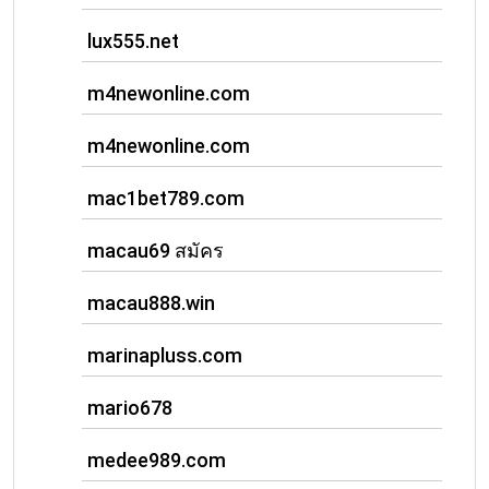
lux555.net
m4newonline.com
m4newonline.com
mac1bet789.com
macau69 สมัคร
macau888.win
marinapluss.com
mario678
medee989.com