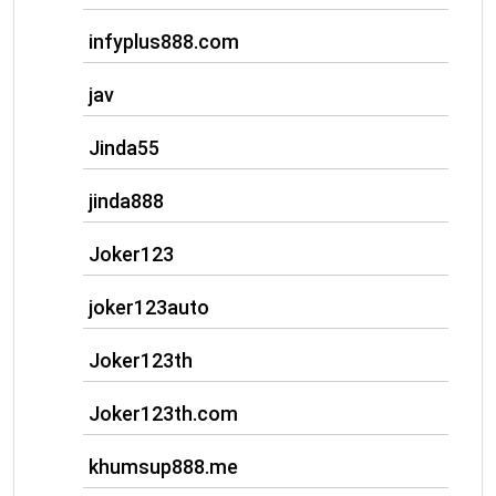
infyplus888.com
jav
Jinda55
jinda888
Joker123
joker123auto
Joker123th
Joker123th.com
khumsup888.me