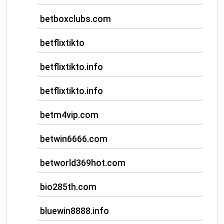
betboxclubs.com
betflixtikto
betflixtikto.info
betflixtikto.info
betm4vip.com
betwin6666.com
betworld369hot.com
bio285th.com
bluewin8888.info