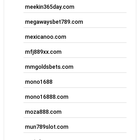
meekin365day.com
megawaysbet789.com
mexicanoo.com
mfj889xx.com
mmgoldsbets.com
mono1688
mono16888.com
moza888.com
mun789slot.com