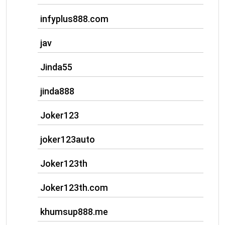
infyplus888.com
jav
Jinda55
jinda888
Joker123
joker123auto
Joker123th
Joker123th.com
khumsup888.me