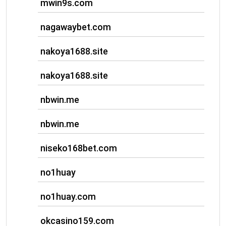
mwin9s.com
nagawaybet.com
nakoya1688.site
nakoya1688.site
nbwin.me
nbwin.me
niseko168bet.com
no1huay
no1huay.com
okcasino159.com