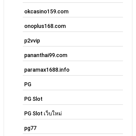
okcasino159.com
onoplus168.com
p2vvip
pananthai99.com
paramax1688.info
PG
PG Slot
PG Slot เว็บใหม่
pg77