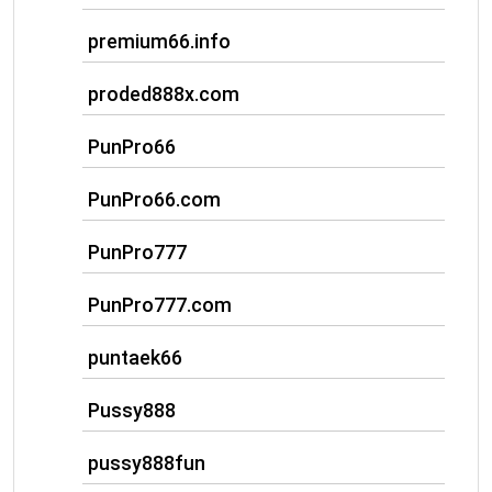
premium66.info
proded888x.com
PunPro66
PunPro66.com
PunPro777
PunPro777.com
puntaek66
Pussy888
pussy888fun