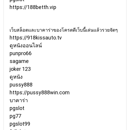
https://188betth.vip
เว็บสล็อตและบาคาร่าของโครตดีเว็บนี้เล่นแล้วรวยจัดๆ
https://918kissauto.tv
ดูหนังออนไลน์
punpro66
sagame
joker 123
ดูหนัง
pussy888
https://pussy888win.com
บาคาร่า
pgslot
pg77
pgslot99