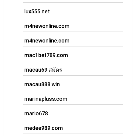
lux555.net
m4newonline.com
m4newonline.com
mac1bet789.com
macau69 สมัคร
macau888.win
marinapluss.com
mario678
medee989.com