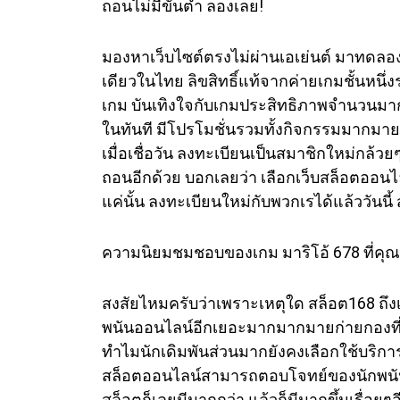
ถอนไม่มีขั้นต่ำ ลองเลย!
มองหาเว็บไซต์ตรงไม่ผ่านเอเย่นต์ มาทดลองเล
เดียวในไทย ลิขสิทธิ์แท้จากค่ายเกมชั้นหนึ
เกม บันเทิงใจกับเกมประสิทธิภาพจำนวนมากได
ในทันที มีโปรโมชั่นรวมทั้งกิจกรรมมากมา
เมื่อเชื่อวัน ลงทะเบียนเป็นสมาชิกใหม่กล้ว
ถอนอีกด้วย บอกเลยว่า เลือกเว็บสล็อตออนไลน์
แค่นั้น ลงทะเบียนใหม่กับพวกเรได้แล้ววันนี
ความนิยมชมชอบของเกม มาริโอ้ 678 ที่คุณอา
สงสัยไหมครับว่าเพราะเหตุใด สล็อต168 ถึง
พนันออนไลน์อีกเยอะมากมากมายก่ายกองที่ค
ทำไมนักเดิมพันส่วนมากยังคงเลือกใช้บริการ
สล็อตออนไลน์สามารถตอบโจทย์ของนักพนัน
สล็อตก็เลยมีมากกว่า แล้วก็มีมากขึ้นเรื่อยๆอ