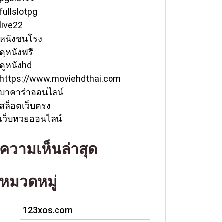
fullslotpg
live22
หนังชนโรง
ดูหนังฟรี
ดูหนังhd
https://www.moviehdthai.com
บาคาร่าออนไลน์
สล็อตเว็บตรง
เว็บหวยออนไลน์
ความเห็นล่าสุด
หมวดหมู่
123xos.com