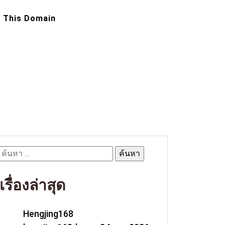
 This Domain
ค้นหา
สำหรับ:
เรื่องล่าสุด
Hengjing168