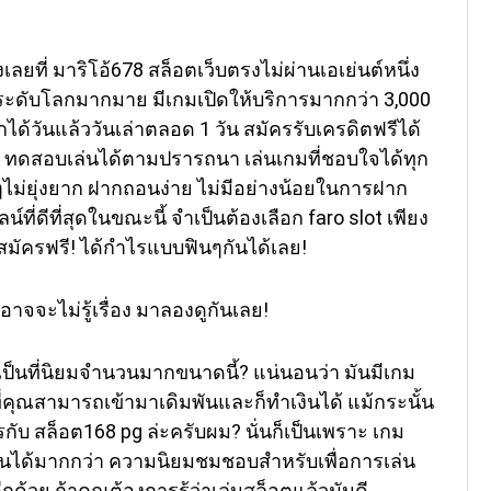
ยที่ มาริโอ้678 สล็อตเว็บตรงไม่ผ่านเอเย่นต์หนึ่ง
่งระดับโลกมากมาย มีเกมเปิดให้บริการมากกว่า 3,000
้วันแล้ววันเล่าตลอด 1 วัน สมัครรับเครดิตฟรีได้
ย ทดสอบเล่นได้ตามปรารถนา เล่นเกมที่ชอบใจได้ทุก
ยๆไม่ยุ่งยาก ฝากถอนง่าย ไม่มีอย่างน้อยในการฝาก
ที่ดีที่สุดในขณะนี้ จำเป็นต้องเลือก faro slot เพียง
้ สมัครฟรี! ได้กำไรแบบฟินๆกันได้เลย!
จจะไม่รู้เรื่อง มาลองดูกันเลย!
เป็นที่นิยมจำนวนมากขนาดนี้? แน่นอนว่า มันมีเกม
ุณสามารถเข้ามาเดิมพันและก็ทำเงินได้ แม้กระนั้น
กับ สล็อต168 pg ล่ะครับผม? นั่นก็เป็นเพราะ เกม
ได้มากกว่า ความนิยมชมชอบสำหรับเพื่อการเล่น
ีกด้วย ถ้าคุณต้องการรู้ว่าเล่นสล็อตแล้วมันดี