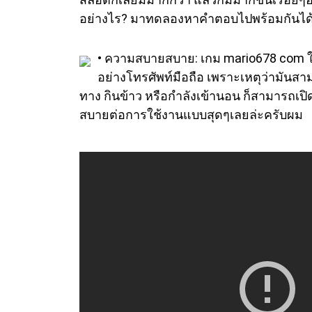
อย่างไร? มาทดลองหาคำตอบไปพร้อมกันได้
• ความสบายสบาย: เกม mario678 com ในตอ
อย่างโทรศัพท์มือถือ เพราะเหตุว่ามันสา
ทาง กินข้าว หรือกำลังเข้านอน ก็สามารถเปิ
สบายต่อการใช้งานแบบสุดๆเลยล่ะครับผม