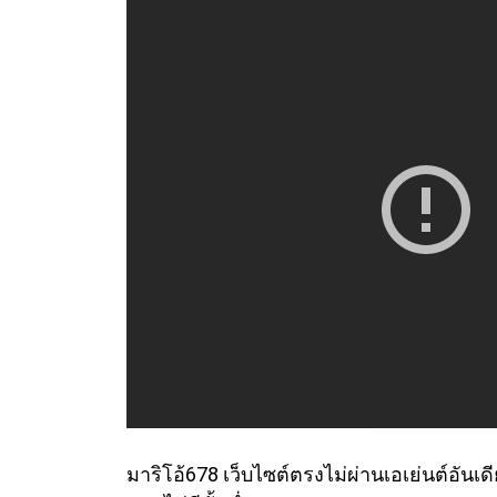
มาริโอ้678 เว็บไซต์ตรงไม่ผ่านเอเย่นต์อั