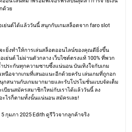
ออนไลน์ที่มาพร้อมฟีเจอร์ฟรีสปินสุดล้ำ การจ่ายเงิน
ีกด้วย
ย่นต์ได้แล้ววันนี้ สนุกกับเกมสล็อตจาก faro slot
จะยิ่งทำให้การเล่นสล็อตออนไลน์ของคุณดียิ่งขึ้น
อเย่นต์ ไม่ผ่านตัวกลาง เว็บไซต์ตรงแท้ 100% ที่พวก
ค้ำประกันทุกความซาบซึ้งแน่นอน บันเทิงใจกับเกม
นือจากเกมที่เสนอแนะอีกด้วยครับ เล่นเกมที่ถูกอก
ัน สนุกสนานกับเกมมากมายและรับโปรโมชั่นแบบจัดเต็ม
ะเบียนสมัครสมาชิกใหม่กับเราได้แล้ววันนี้ ลง
อะไรก็ตามทั้งนั้นแน่นอน สมัครเลย!
กุมภา 2025 Edith ดูรีวิวจากลูกค้าจริง