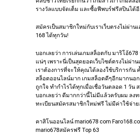
คลับชาวไทยเรียกกันว่า เกมสาวถ้ำ เกมสล็อต
รางวัลแบบจัดเต็ม และซื้อฟีพบร์ฟรีสปินได้อ
สมัครเป็นสมาชิกใหม่กับเราเว็บตรงไม่ผ่านเอเ
168 ได้ทุกวัน!
บอกเลยว่า การเล่นเกมสล็อตกับ มาริโอ้678 
แน่ๆ เพราะนี่เป็นสุดยอดเว็บไซต์ตรงไม่ผ่านเ
เราต้องการที่จะให้คุณได้ลองใช้บริการกัน 
สล็อตออนไลน์มาก เกมสล็อตดีๆอีกมากนอกเห
ถูกใจ ทำกำไรได้ทุกเมื่อเชื่อวันตลอด 1 ว
บอกเลยว่า ดีมากกว่านี้ไม่มีแล้วครับผม ลงท
ทะเบียนสมัครสมาชิกใหม่ฟรี ไม่มีค่าใช้จ่าย
คาสิโนออนไลน์ mario678 com Faro168.co 5 
mario678สมัครฟรี Top 63