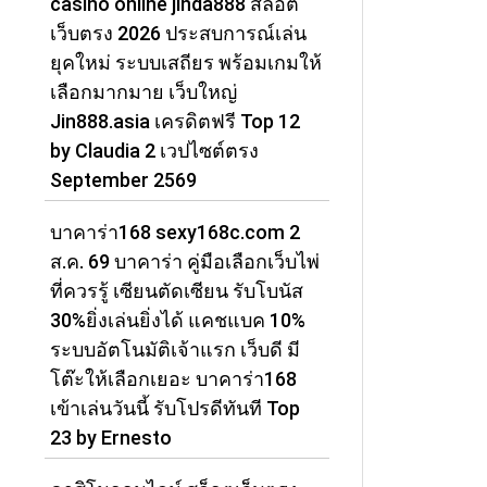
casino online jinda888 สล็อต
เว็บตรง 2026 ประสบการณ์เล่น
ยุคใหม่ ระบบเสถียร พร้อมเกมให้
เลือกมากมาย เว็บใหญ่
Jin888.asia เครดิตฟรี Top 12
by Claudia 2 เวปไซต์ตรง
September 2569
บาคาร่า168 sexy168c.com 2
ส.ค. 69 บาคาร่า คู่มือเลือกเว็บไพ่
ที่ควรรู้ เซียนตัดเซียน รับโบนัส
30%ยิ่งเล่นยิ่งได้ แคชแบค 10%
ระบบอัตโนมัติเจ้าแรก เว็บดี มี
โต๊ะให้เลือกเยอะ บาคาร่า168
เข้าเล่นวันนี้ รับโปรดีทันที Top
23 by Ernesto