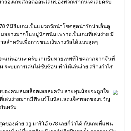
็ มาลองเกมสล็อตออนไลน์ของพวกเรากันได้เลยครับ
78 ที่มีธีมเกมเป็นแมวกวักนำโชคสุดน่ารักน่าเอ็นดู
มอย่างมากในหมู่นักพนัน เพราะเป็นเกมที่เล่นง่าย มี
โอกาสสำหรับเพื่อการชนะเงินรางวัลได้แบบสุดๆ
าแปะแน่นอนนะครับ เกมธีมทวยเทพที่โชคลาภจากจีนที่
ม ระบบการเล่นไม่ซับซ้อน ทำให้เล่นง่าย สร้างกำไร
ชนของคนเล่นสล็อตเลยล่ะครับ สายทุนน้อยจะถูกใจ
ที่เล่นง่ายมากมีฟีพบร์โบนัสและแจ็คพอตของขวัญ
กันครับ
สุดของค่าย pg มาริโอ้ 678 เลยก็ว่าได้ กับเกมที่แฟน