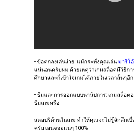
• ข้อตกลงเล่นง่าย: แม้กระทั่งคุณเล่น
มาริโอ
แน่นอนครับผม ด้วยเหตุว่าเกมสล็อตมีวิธีการ
ศึกษาและก็เข้าใจเกมได้ภายในเวลาสั้นๆอีก
• ธีมและการออกแบบนานัปการ: เกมสล็อตออ
ธีมเกมหรือ
สตอปรี่ด้านในเกม ทำให้คุณจะไม่รู้จักสึกเ
ครับ เอนจอยแน่ๆ 100%